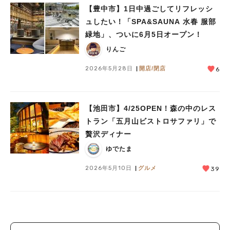
【豊中市】1日中過ごしてリフレッシ
ュしたい！「SPA&SAUNA 水春 服部
緑地」、ついに6月5日オープン！
りんご
2026年5月28日
開店/閉店
6
【池田市】4/25OPEN！森の中のレス
トラン「五月山ビストロサファリ」で
贅沢ディナー
ゆでたま
2026年5月10日
グルメ
39