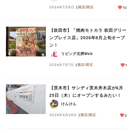
2026年7月8日
開店/閉店
10
【吹田市】「焼肉モトカラ 吹田グリー
ンプレイス店」2026年8月上旬オープ
ン！
リビング北摂Web
2026年7月7日
開店/閉店
1
人気のキーワード
#今週どこいく？
#自然とふれあう
#ランチ
#カフェ
#まとめ
【茨木市】サンディ茨木舟木店が6月
#教えたい／教えて投稿記事
#大阪学院大 商品開発プロジェクト
25日（木）にオープンするみたい！
#あなたはどっち？
けんけん
2026年6月24日
開店/閉店
2