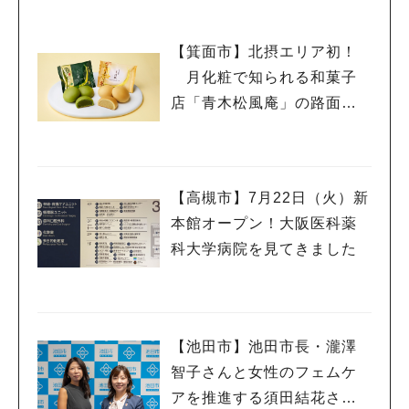
【箕面市】北摂エリア初！
月化粧で知られる和菓子
店「青木松風庵」の路面店
が7月31日にオープン
【高槻市】7月22日（火）新
本館オープン！大阪医科薬
科大学病院を見てきました
【池田市】池田市長・瀧澤
智子さんと女性のフェムケ
アを推進する須田結花さん