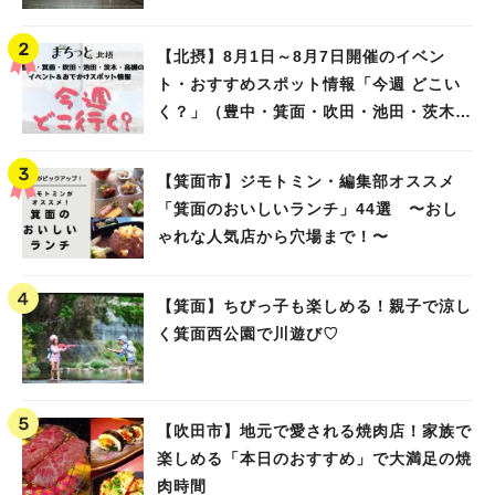
【北摂】8月1日～8月7日開催のイベン
ト・おすすめスポット情報「今週 どこい
く？」（豊中・箕面・吹田・池田・茨木・
高槻）
【箕面市】ジモトミン・編集部オススメ
「箕面のおいしいランチ」44選 〜おし
ゃれな人気店から穴場まで！〜
【箕面】ちびっ子も楽しめる！親子で涼し
く箕面西公園で川遊び♡
【吹田市】地元で愛される焼肉店！家族で
楽しめる「本日のおすすめ」で大満足の焼
肉時間