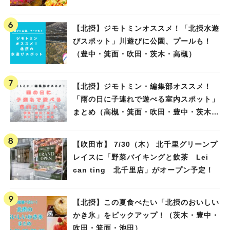
【北摂】ジモトミンオススメ！「北摂水遊
びスポット」川遊びに公園、プールも！
（豊中・箕面・吹田・茨木・高槻）
【北摂】ジモトミン・編集部オススメ！
「雨の日に子連れで遊べる室内スポット」
まとめ（高槻・箕面・吹田・豊中・茨木・
池田）
【吹田市】 7/30（木） 北千里グリーンプ
レイスに「野菜バイキングと飲茶 Lei
can ting 北千里店」がオープン予定！
【北摂】この夏食べたい「北摂のおいしい
かき氷」をピックアップ！（茨木・豊中・
吹田・箕面・池田）