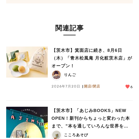
関連記事
【茨木市】箕面店に続き、8月6日
（木）「青木松風庵 月化粧茨木店」が
オープン！
りんご
2026年7月20日
開店/閉店
6
【茨木市】「あじみBOOKS」NEW
OPEN！新刊からちょっと変わった本
まで、”本を通していろんな世界をあ
じみする” 本屋さん
こころあそび