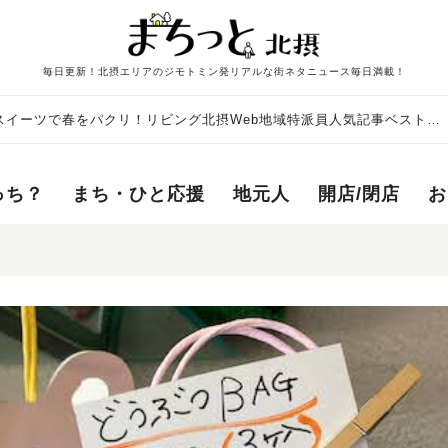
毎日更新！北摂エリアのジモトミン発リアルな街ネタニュース毎日満載！
スイーツで春をパクリ！リビング北摂Web地域特派員人気記事ベスト
っち？
まち・ひと応援
地元人
開店/閉店
お