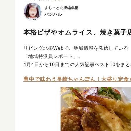
まちっと北摂編集部
バンハル
本格ピザやオムライス、焼き菓子
リビング北摂Webで、地域情報を発信している
「地域特派員レポート」。
4月4日から10日までの人気記事ベスト10をま
豊中で味わう長崎ちゃんぽん！大盛り定食