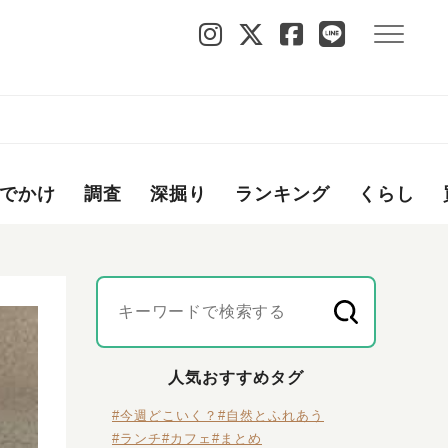
でかけ
調査
深掘り
ランキング
くらし
人気おすすめタグ
#今週どこいく？
#自然とふれあう
#ランチ
#カフェ
#まとめ