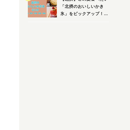
「北摂のおいしいかき
氷」をピックアップ！
（茨木・豊中・吹田・箕
面・池田）