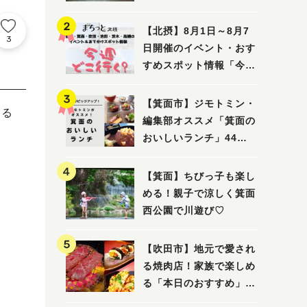
ってみました！
【北摂】8月1日～8月7
3
日開催のイベント・おす
すめスポット情報「今週
どこいく？」（豊中・箕
面・吹田・池田・茨木・
【箕面市】ジモトミン・
する
高槻）
編集部オススメ「箕面の
おいしいランチ」44
選 〜おしゃれな人気店
から穴場まで！〜
【箕面】ちびっ子も楽し
める！親子で涼しく箕面
西公園で川遊び♡
【吹田市】地元で愛され
る焼肉店！家族で楽しめ
る「本日のおすすめ」で
大満足の焼肉時間