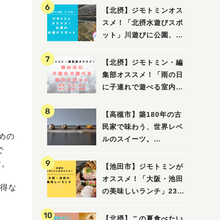
【北摂】ジモトミンオス
スメ！「北摂水遊びスポ
ット」川遊びに公園、プ
ールも！（豊中・箕面・
吹田・茨木・高槻）
【北摂】ジモトミン・編
集部オススメ！「雨の日
に子連れで遊べる室内ス
ポット」まとめ（高槻・
箕面・吹田・豊中・茨
【高槻市】築180年の古
木・池田）
民家で味わう、世界レベ
めの
ルのスイーツ。
で
「HALO,（アロ）」が7
す。
月3日にオープン！（教
【池田市】ジモトミンが
えたい/教えて）
オススメ！「大阪・池田
得な
の美味しいランチ」23
選
【北摂】この夏食べたい