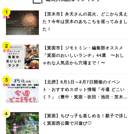
【茨木市】弁天さんの花火、どこから見え
た？今年は茨木のあちこちを巡ってみまし
た！
【箕面市】ジモトミン・編集部オススメ
「箕面のおいしいランチ」44選 〜おし
ゃれな人気店から穴場まで！〜
【北摂】8月1日～8月7日開催のイベン
ト・おすすめスポット情報「今週 どこい
く？」（豊中・箕面・吹田・池田・茨木・
高槻）
【箕面】ちびっ子も楽しめる！親子で涼し
く箕面西公園で川遊び♡