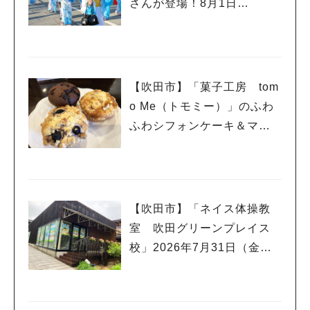
さんが登場！8月1日
（土）・2日（日）高槻まつ
り開催
【吹田市】「菓子工房 tom
o Me（トモミー）」のふわ
ふわシフォンケーキ＆マフ
ィンで幸せいっぱい☆
【吹田市】「ネイス体操教
室 吹田グリーンプレイス
校」2026年7月31日（金）
オープン！