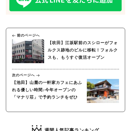
人気のキーワード
前のページへ
#今週どこいく？
#自然とふれあう
#ランチ
#カフェ
#まとめ
【吹田】江坂駅前のスシローがフォ
#教えたい／教えて投稿記事
#大阪学院大 商品開発プロジェクト
ルクス跡地のビルに移転！フォルク
#あなたはどっち？
スも、もうすぐ復活オープン
次のページへ
【池田】山麓の一軒家カフェにあふ
れる優しい時間♪今年オープンの
「マナリ荘」で予約ランチをぜひ
週間人気記事ランキング