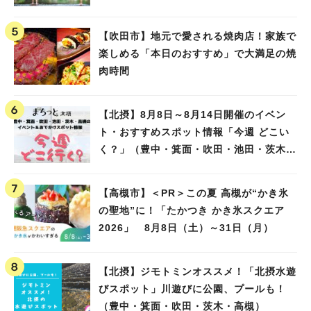
【吹田市】地元で愛される焼肉店！家族で
楽しめる「本日のおすすめ」で大満足の焼
肉時間
【北摂】8月8日～8月14日開催のイベン
ト・おすすめスポット情報「今週 どこい
く？」（豊中・箕面・吹田・池田・茨木・
高槻）
【高槻市】＜PR＞この夏 高槻が“かき氷
の聖地”に！「たかつき かき氷スクエア
2026」 8月8日（土）～31日（月）
【北摂】ジモトミンオススメ！「北摂水遊
びスポット」川遊びに公園、プールも！
（豊中・箕面・吹田・茨木・高槻）