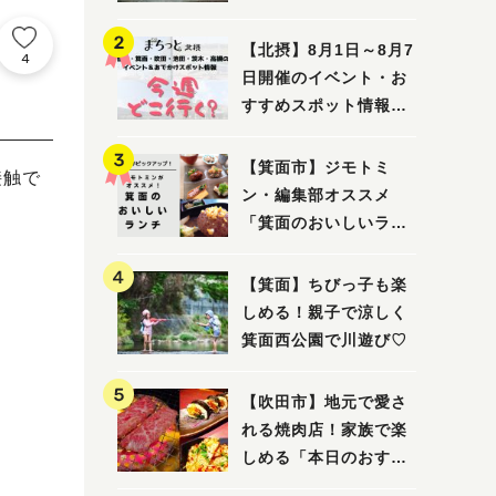
こちを巡ってみまし
た！
【北摂】8月1日～8月7
4
日開催のイベント・お
すすめスポット情報
「今週 どこいく？」
（豊中・箕面・吹田・
【箕面市】ジモトミ
接触で
池田・茨木・高槻）
ン・編集部オススメ
「箕面のおいしいラン
チ」44選 〜おしゃれ
な人気店から穴場ま
【箕面】ちびっ子も楽
で！〜
しめる！親子で涼しく
箕面西公園で川遊び♡
【吹田市】地元で愛さ
れる焼肉店！家族で楽
しめる「本日のおすす
め」で大満足の焼肉時