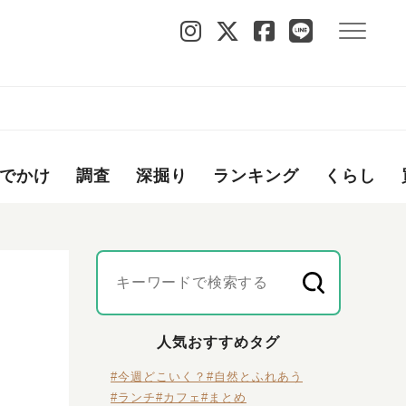
でかけ
調査
深掘り
ランキング
くらし
人気おすすめタグ
#今週どこいく？
#自然とふれあう
#ランチ
#カフェ
#まとめ