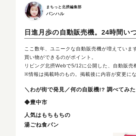
まちっと北摂編集部
バンハル
日進月歩の自動販売機。24時間い
ここ数年、ユニークな自動販売機が増えています
買い物ができるのがポイント。
リビング北摂Webで5/12に公開した、自動販
※情報は掲載時のもの。掲載後に内容が変更に
＼わが街で発見／何の自販機!? 調べてみた
◆豊中市
人気はもちもちの
湯ごね食パン