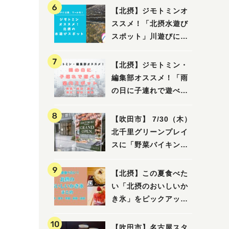
間
【北摂】ジモトミンオ
ススメ！「北摂水遊び
スポット」川遊びに公
園、プールも！（豊
中・箕面・吹田・茨
【北摂】ジモトミン・
木・高槻）
編集部オススメ！「雨
の日に子連れで遊べる
室内スポット」まとめ
（高槻・箕面・吹田・
【吹田市】 7/30（木）
豊中・茨木・池田）
北千里グリーンプレイ
スに「野菜バイキング
と飲茶 Lei can
ting 北千里店」がオ
【北摂】この夏食べた
ープン予定！
い「北摂のおいしいか
き氷」をピックアッ
プ！（茨木・豊中・吹
田・箕面・池田）
【吹田市】名古屋スタ