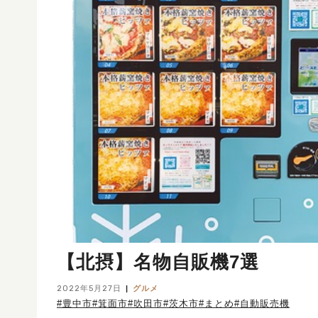
【北摂】名物自販機7選
2022年5月27日
グルメ
#豊中市
#箕面市
#吹田市
#茨木市
#まとめ
#自動販売機