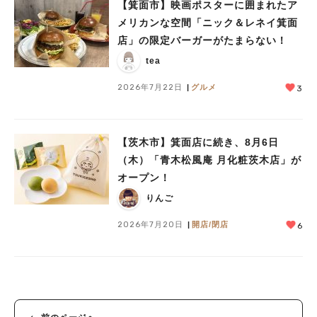
【箕面市】映画ポスターに囲まれたア
#あなたはどっち？
メリカンな空間「ニック＆レネイ箕面
店」の限定バーガーがたまらない！
tea
2026年7月22日
グルメ
3
【茨木市】箕面店に続き、8月6日
（木）「青木松風庵 月化粧茨木店」が
オープン！
りんご
2026年7月20日
開店/閉店
6