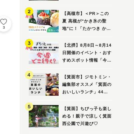
ってみました！
【高槻市】＜PR＞この
夏 高槻が“かき氷の聖
3
地”に！「たかつき かき
氷スクエア2026」 8月
8日（土）～31日（月）
【北摂】8月8日～8月14
日開催のイベント・おす
。
すめスポット情報「今週
どこいく？」（豊中・箕
面・吹田・池田・茨木・
【箕面市】ジモトミン・
高槻）
編集部オススメ「箕面の
おいしいランチ」44
選 〜おしゃれな人気店
から穴場まで！〜
【箕面】ちびっ子も楽し
める！親子で涼しく箕面
西公園で川遊び♡