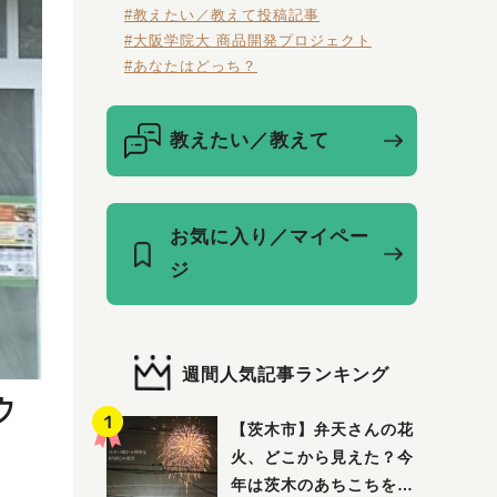
#教えたい／教えて投稿記事
#大阪学院大 商品開発プロジェクト
#あなたはどっち？
教えたい／教えて
お気に入り／マイペー
ジ
週間人気記事ランキング
ウ
【茨木市】弁天さんの花
火、どこから見えた？今
年は茨木のあちこちを巡