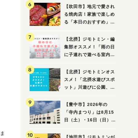
【吹田市】地元で愛され
る焼肉店！家族で楽しめ
る「本日のおすすめ」で
大満足の焼肉時間
【北摂】ジモトミン・編
集部オススメ！「雨の日
に子連れで遊べる室内ス
ポット」まとめ（高槻・
箕面・吹田・豊中・茨
【北摂】ジモトミンオス
木・池田）
スメ！「北摂水遊びスポ
ット」川遊びに公園、プ
ールも！（豊中・箕面・
吹田・茨木・高槻）
【豊中市】2026年の
「寺内まつり」は8月15
日（土）・16日（日）
神輿・ダンス・打ち上げ
ま
花火・夜店で賑やかに
【池田市】ジモトミンが