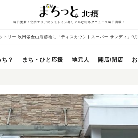
毎日更新！北摂エリアのジモトミン発リアルな街ネタニュース毎日満載！
クトリー 吹田紫金山店跡地に「ディスカウントスーパー サンディ」9
っち？
まち・ひと応援
地元人
開店/閉店
お