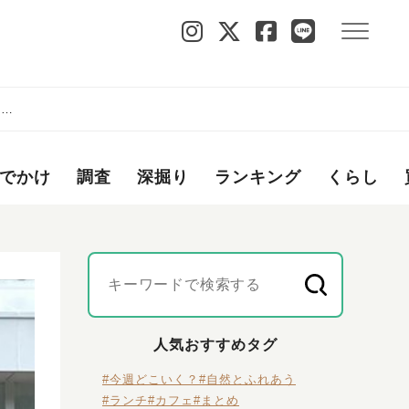
月中
でかけ
調査
深掘り
ランキング
くらし
人気おすすめタグ
#今週どこいく？
#自然とふれあう
#ランチ
#カフェ
#まとめ