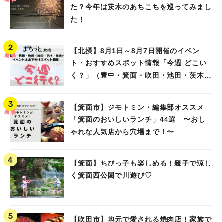
た？今年は茨木のあちこちを巡ってみまし
た！
【北摂】8月1日～8月7日開催のイベン
ト・おすすめスポット情報「今週 どこい
く？」（豊中・箕面・吹田・池田・茨木・
高槻）
【箕面市】ジモトミン・編集部オススメ
「箕面のおいしいランチ」44選 〜おし
ゃれな人気店から穴場まで！〜
【箕面】ちびっ子も楽しめる！親子で涼し
く箕面西公園で川遊び♡
【吹田市】地元で愛される焼肉店！家族で