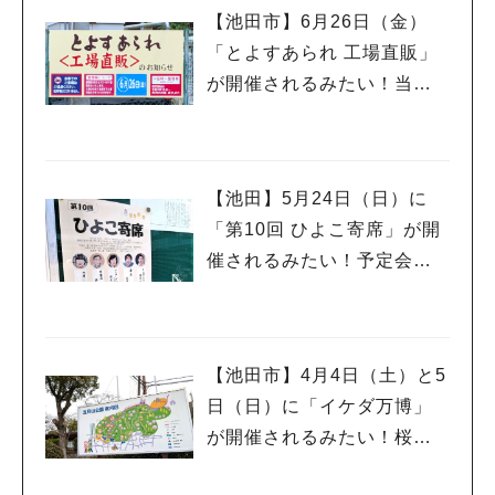
【池田市】6月26日（金）
「とよすあられ 工場直販」
が開催されるみたい！当日
は午前8時から整理券が配ら
れるんだって
【池田】5月24日（日）に
「第10回 ひよこ寄席」が開
催されるみたい！予定会場
は落語に縁の深い「西光
寺」さんです♪
【池田市】4月4日（土）と5
日（日）に「イケダ万博」
が開催されるみたい！桜も
ほころぶ季節にもう一度万