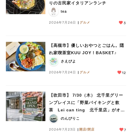
りの古民家イタリアンランチ
tea
2026年7月26日
グルメ
3
【高槻市】優しいおやつとごはん。隠
れ家喫茶室KUU JOY！BASKET♪
さえぴよ
2026年7月24日
グルメ
12
【吹田市】 7/30（木） 北千里グリー
ンプレイスに「野菜バイキングと飲
茶 Lei can ting 北千里店」がオー
プン予定！
のんびりこ
2026年7月23日
開店/閉店
7