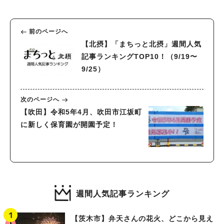
前のページへ
【北摂】「まちっと北摂」週間人気
記事ランキングTOP10！（9/19〜
9/25）
次のページへ
【吹田】令和5年4月、吹田市江坂町
に新しく保育園が開園予定！
週間人気記事ランキング
【茨木市】弁天さんの花火、どこから見え