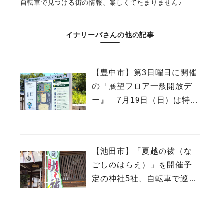
自転車で見つける街の情報、楽しくてたまりません♪
イナリーバさんの他の記事
【豊中市】第3日曜日に開催
の『展望フロア一般開放デ
ー』 7月19日（日）は特別
イベント「こども服リユー
ス」もあるんだって
【池田市】「夏越の祓（な
ごしのはらえ）」を開催予
定の神社5社、自転車で巡っ
てきました♪