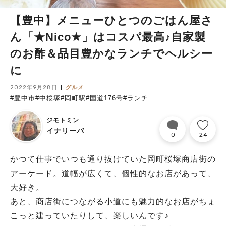
【豊中】メニューひとつのごはん屋さ
ん「★Nico★」はコスパ最高♪自家製
のお酢＆品目豊かなランチでヘルシー
に
2022年9月28日
グルメ
#豊中市
#中桜塚
#岡町駅
#国道176号
#ランチ
ジモトミン
イナリーバ
0
24
かつて仕事でいつも通り抜けていた岡町桜塚商店街の
アーケード。道幅が広くて、個性的なお店があって、
大好き。
あと、商店街につながる小道にも魅力的なお店がちょ
こっと建っていたりして、楽しいんです♪