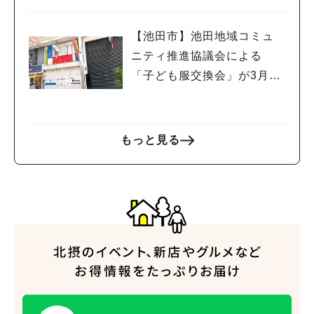
博気分を楽しんでみては♪
【池田市】池田地域コミュ
ニティ推進協議会による
「子ども服交換会」が3月29
日(日)に開催されるようです
もっと見る
人気のキーワード
#今週どこいく？
#自然とふれあう
#ランチ
#カフェ
#まとめ
#教えたい／教えて投稿記事
#大阪学院大 商品開発プロジェクト