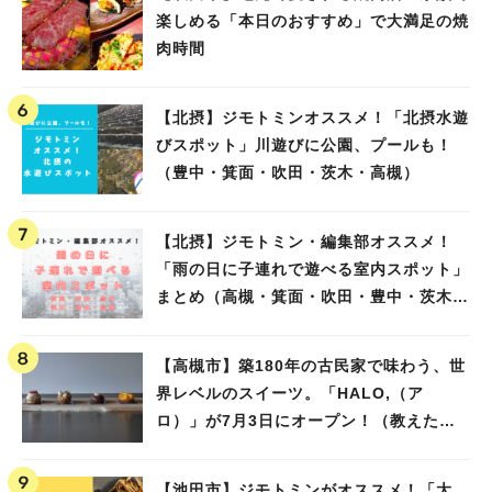
楽しめる「本日のおすすめ」で大満足の焼
肉時間
【北摂】ジモトミンオススメ！「北摂水遊
びスポット」川遊びに公園、プールも！
（豊中・箕面・吹田・茨木・高槻）
【北摂】ジモトミン・編集部オススメ！
「雨の日に子連れで遊べる室内スポット」
まとめ（高槻・箕面・吹田・豊中・茨木・
池田）
【高槻市】築180年の古民家で味わう、世
界レベルのスイーツ。「HALO,（ア
ロ）」が7月3日にオープン！（教えたい/
教えて）
【池田市】ジモトミンがオススメ！「大