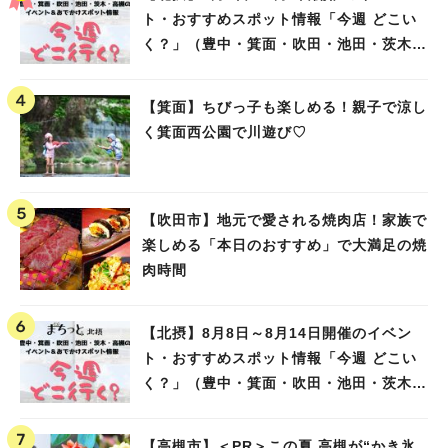
ト・おすすめスポット情報「今週 どこい
く？」（豊中・箕面・吹田・池田・茨木・
高槻）
【箕面】ちびっ子も楽しめる！親子で涼し
く箕面西公園で川遊び♡
【吹田市】地元で愛される焼肉店！家族で
楽しめる「本日のおすすめ」で大満足の焼
肉時間
【北摂】8月8日～8月14日開催のイベン
ト・おすすめスポット情報「今週 どこい
く？」（豊中・箕面・吹田・池田・茨木・
高槻）
【高槻市】＜PR＞この夏 高槻が“かき氷