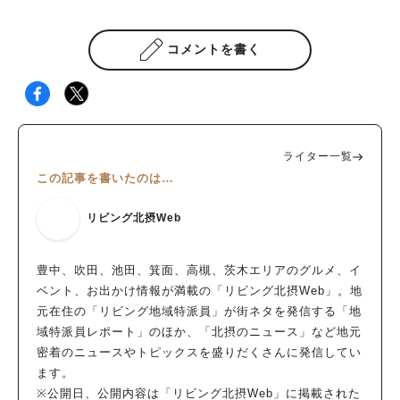
コメントを書く
ライター一覧
この記事を書いたのは…
リビング北摂Web
人気のキーワード
#今週どこいく？
#自然とふれあう
#ランチ
#カフェ
#まとめ
豊中、吹田、池田、箕面、高槻、茨木エリアのグルメ、イ
#教えたい／教えて投稿記事
#大阪学院大 商品開発プロジェクト
ベント、お出かけ情報が満載の「リビング北摂Web」。地
#あなたはどっち？
元在住の「リビング地域特派員」が街ネタを発信する「地
域特派員レポート」のほか、「北摂のニュース」など地元
密着のニュースやトピックスを盛りだくさんに発信してい
ます。
※公開日、公開内容は「リビング北摂Web」に掲載された