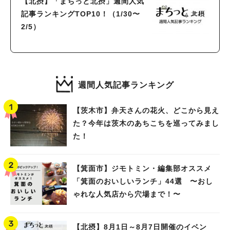
【北摂】「まちっと北摂」週間人気
記事ランキングTOP10！（1/30〜
2/5）
週間人気記事ランキング
【茨木市】弁天さんの花火、どこから見え
た？今年は茨木のあちこちを巡ってみまし
た！
【箕面市】ジモトミン・編集部オススメ
「箕面のおいしいランチ」44選 〜おし
ゃれな人気店から穴場まで！〜
【北摂】8月1日～8月7日開催のイベン