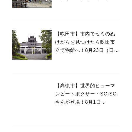
戦」
【吹田市】市内でセミのぬ
けがらを見つけたら吹田市
立博物館へ！8月23日（日）
まで
【高槻市】世界的ヒューマ
ンビートボクサー・SO-SO
さんが登場！8月1日
人気のキーワード
（土）・2日（日）高槻まつ
#今週どこいく？
#自然とふれあう
#ランチ
#カフェ
#まとめ
り開催
#教えたい／教えて投稿記事
#大阪学院大 商品開発プロジェクト
#あなたはどっち？