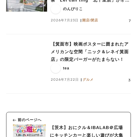
茶 Lei can ting 北千里店」がオー
プン予定！
のんびりこ
2026年7月23日
開店/閉店
7
【箕面市】映画ポスターに囲まれたア
メリカンな空間「ニック＆レネイ箕面
店」の限定バーガーがたまらない！
tea
2026年7月22日
グルメ
3
前のページへ
【茨木】おにクル＆IBALAB＠広場
にキッチンカーと楽しい遊びが大集