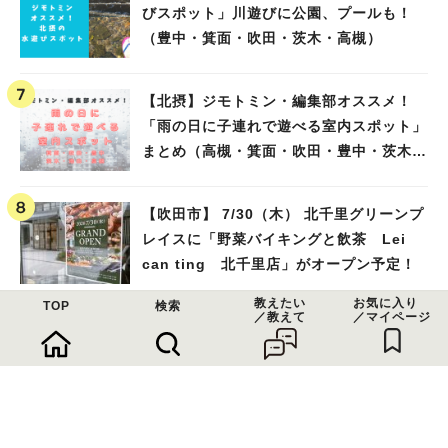
びスポット」川遊びに公園、プールも！
（豊中・箕面・吹田・茨木・高槻）
【北摂】ジモトミン・編集部オススメ！
「雨の日に子連れで遊べる室内スポット」
まとめ（高槻・箕面・吹田・豊中・茨木・
池田）
【吹田市】 7/30（木） 北千里グリーンプ
レイスに「野菜バイキングと飲茶 Lei
can ting 北千里店」がオープン予定！
教えたい
お気に入り
TOP
検索
／教えて
／マイページ
【北摂】この夏食べたい「北摂のおいしい
かき氷」をピックアップ！（茨木・豊中・
吹田・箕面・池田）
【吹田市】名古屋スタイルの無料トースト