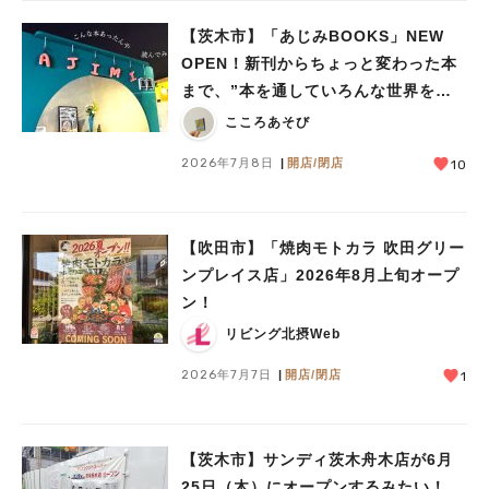
【茨木市】「あじみBOOKS」NEW
OPEN！新刊からちょっと変わった本
人気のキーワード
まで、”本を通していろんな世界をあ
#今週どこいく？
#自然とふれあう
#ランチ
#カフェ
#まとめ
じみする” 本屋さん
こころあそび
#教えたい／教えて投稿記事
#大阪学院大 商品開発プロジェクト
#あなたはどっち？
2026年7月8日
開店/閉店
10
【吹田市】「焼肉モトカラ 吹田グリー
ンプレイス店」2026年8月上旬オープ
ン！
リビング北摂Web
2026年7月7日
開店/閉店
1
【茨木市】サンディ茨木舟木店が6月
25日（木）にオープンするみたい！