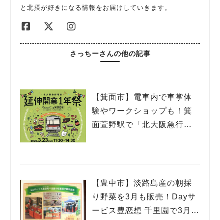
と北摂が好きになる情報をお届けしていきます。
さっちーさんの他の記事
【箕面市】電車内で車掌体
験やワークショップも！箕
面萱野駅で「北大阪急行電
鉄 延伸開業１年祭」3月23
日（日）開催
【豊中市】淡路島産の朝採
り野菜を3月も販売！Dayサ
ービス豊恋想 千里園で3月8