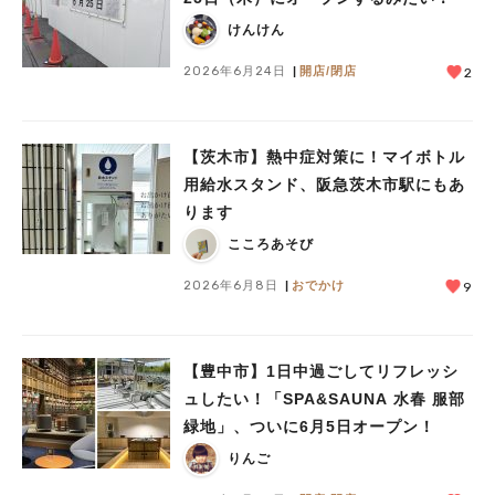
けんけん
2026年6月24日
開店/閉店
2
【茨木市】熱中症対策に！マイボトル
用給水スタンド、阪急茨木市駅にもあ
ります
こころあそび
2026年6月8日
おでかけ
9
【豊中市】1日中過ごしてリフレッシ
ュしたい！「SPA&SAUNA 水春 服部
緑地」、ついに6月5日オープン！
りんご