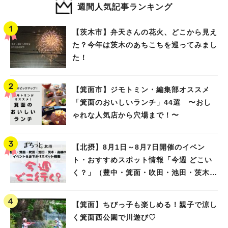
週間人気記事ランキング
【茨木市】弁天さんの花火、どこから見え
た？今年は茨木のあちこちを巡ってみまし
た！
【箕面市】ジモトミン・編集部オススメ
「箕面のおいしいランチ」44選 〜おし
ゃれな人気店から穴場まで！〜
【北摂】8月1日～8月7日開催のイベン
ト・おすすめスポット情報「今週 どこい
く？」（豊中・箕面・吹田・池田・茨木・
高槻）
【箕面】ちびっ子も楽しめる！親子で涼し
く箕面西公園で川遊び♡