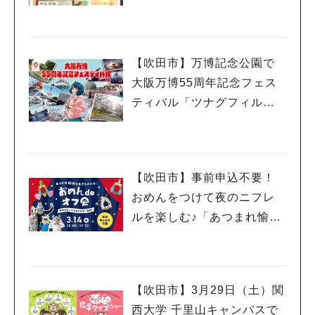
日（土）・22日（土）開催
（教えたい／教えて）
【吹田市】万博記念公園で
大阪万博55周年記念フェス
ティバル「ツナグフィルム1
970」3月15日（土）・16日
（日）開催！
【吹田市】事前申込不要！
おめんをつけて夜のニフレ
ルを楽しむ♪「あつまれ愉快
な生きものたち！おめん de
オフ会」3月14日（金）開催
【吹田市】3月29日（土）関
西大学 千里山キャンパスで