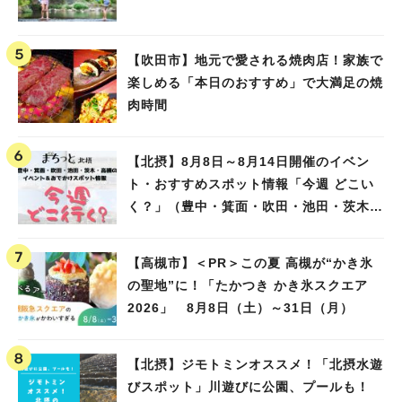
【吹田市】地元で愛される焼肉店！家族で
楽しめる「本日のおすすめ」で大満足の焼
肉時間
【北摂】8月8日～8月14日開催のイベン
ト・おすすめスポット情報「今週 どこい
く？」（豊中・箕面・吹田・池田・茨木・
高槻）
【高槻市】＜PR＞この夏 高槻が“かき氷
の聖地”に！「たかつき かき氷スクエア
2026」 8月8日（土）～31日（月）
【北摂】ジモトミンオススメ！「北摂水遊
びスポット」川遊びに公園、プールも！