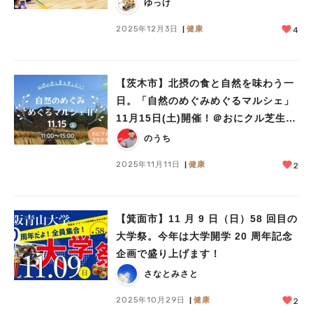
オン黒野さん”のイベントレポ
ゆっけ
2025年12月3日
健康
4
【茨木市】北摂の食と自然を味わう一
日。「自然のめぐみめぐるマルシェ」
11月15日(土)開催！＠おにクル芝生広
場
のうち
2025年11月11日
健康
2
【箕面市】11 月 9 日（日）58 回目の
大学祭。今年は大学開学 20 周年記念
企画で盛り上げます！
さなとみさと
2025年10月29日
健康
2