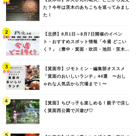
た？今年は茨木のあちこちを巡ってみまし
た！
【北摂】8月1日～8月7日開催のイベン
ト・おすすめスポット情報「今週 どこい
く？」（豊中・箕面・吹田・池田・茨木・
高槻）
【箕面市】ジモトミン・編集部オススメ
「箕面のおいしいランチ」44選 〜おし
ゃれな人気店から穴場まで！〜
【箕面】ちびっ子も楽しめる！親子で涼し
く箕面西公園で川遊び♡