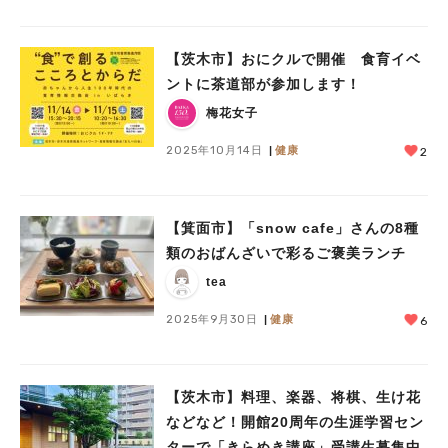
【茨木市】おにクルで開催 食育イベ
ントに茶道部が参加します！
梅花女子
2025年10月14日
健康
2
【箕面市】「snow cafe」さんの8種
類のおばんざいで彩るご褒美ランチ
tea
2025年9月30日
健康
6
【茨木市】料理、楽器、将棋、生け花
などなど！開館20周年の生涯学習セン
ターで「きらめき講座」受講生募集中