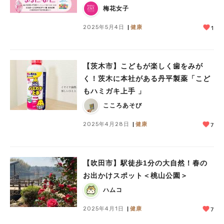
ェスタ】
梅花女子
2025年5月4日
健康
1
【茨木市】こどもが楽しく歯をみが
く！茨木に本社がある丹平製薬「こど
もハミガキ上手 」
こころあそび
2025年4月28日
健康
7
【吹田市】駅徒歩1分の大自然！春の
お出かけスポット＜桃山公園＞
ハムコ
2025年4月1日
健康
7