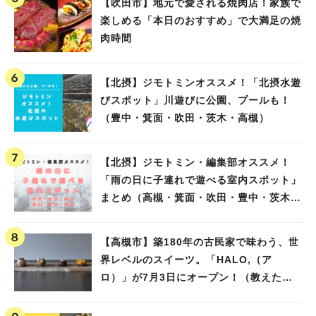
【吹田市】地元で愛される焼肉店！家族で
楽しめる「本日のおすすめ」で大満足の焼
肉時間
【北摂】ジモトミンオススメ！「北摂水遊
びスポット」川遊びに公園、プールも！
（豊中・箕面・吹田・茨木・高槻）
【北摂】ジモトミン・編集部オススメ！
「雨の日に子連れで遊べる室内スポット」
まとめ（高槻・箕面・吹田・豊中・茨木・
池田）
【高槻市】築180年の古民家で味わう、世
界レベルのスイーツ。「HALO,（ア
ロ）」が7月3日にオープン！（教えたい/
教えて）