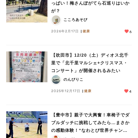
っぱい！梅さんぽがてら石巡りはいか
が？
こころあそび
2026年2月17日
健康
6
【吹田市】12/20（土）ディオス北千
里で「北千里マルシェ+クリスマス・
コンサート」が開催されるみたい
のんびりこ
2025年12月17日
健康
4
【豊中市】親子で大興奮！車椅子でダ
ブルダッチに挑戦してみたら…まさか
の感動体験！“なわとび世界チャンピ