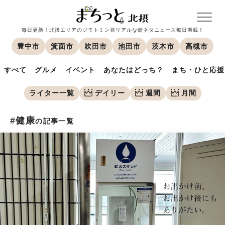
毎日更新！北摂エリアのジモトミン発リアルな街ネタニュース毎日満載！
豊中市
箕面市
吹田市
池田市
茨木市
高槻市
すべて
グルメ
イベント
あなたはどっち？
まち・ひと応援
ライター一覧
デイリー
週間
月間
#健康
の記事一覧