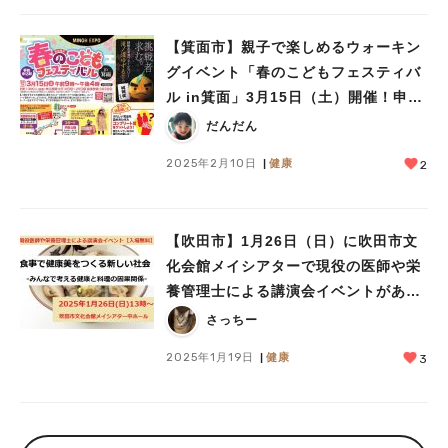
【箕面市】親子で楽しめるウォーキン
グイベント「春のこどもフェスティバ
ル in箕面」3月15日（土）開催！申込
みは2月25日（火）まで（教えたい／
だんだん
教えて）
2025年2月10日
健康
2
【吹田市】1月26日（日）に吹田市文
化会館メイシアターで現役の医師や栄
養管理士による講演会イベントがある
みたい！入場無料（教えたい／教え
さっちー
て）
2025年1月19日
健康
3