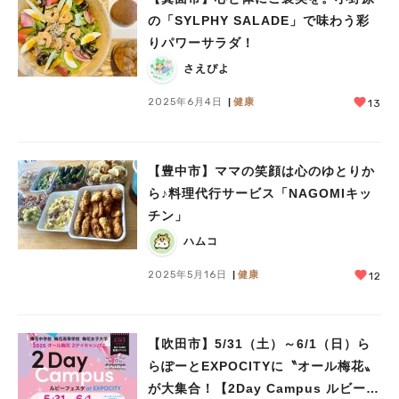
の「SYLPHY SALADE」で味わう彩
りパワーサラダ！
さえぴよ
2025年6月4日
健康
13
【豊中市】ママの笑顔は心のゆとりか
ら♪料理代行サービス「NAGOMIキッ
チン」
ハムコ
2025年5月16日
健康
12
【吹田市】5/31（土）～6/1（日）ら
らぽーとEXPOCITYに〝オール梅花〟
が大集合！【2Day Campus ルビーフ