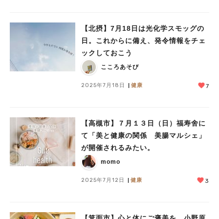
【北摂】7月18日は光化学スモッグの
日。これからに備え、発令情報をチェ
ックしておこう
こころあそび
2025年7月18日
健康
7
【高槻市】７月１３日（日）福寿舍に
て「美と健康の関係 美腸マルシェ」
が開催されるみたい。
momo
2025年7月12日
健康
3
【箕面市】心と体にご褒美を。小野原