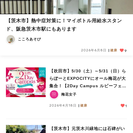
【茨木市】熱中症対策に！マイボトル用給水スタン
ド、阪急茨木市駅にもあります
こころあそび
2026年6月8日
健康
9
【吹田市】5/30（土）～5/31（日）ら
らぽーとEXPOCITYにオール梅花が大
集合！【2Day Campus ルビーフェス
タ】
梅花女子
2026年4月18日
健康
1
【茨木市】元茨木川緑地には石碑がい