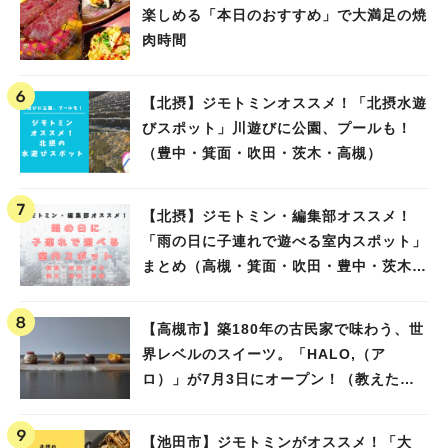
楽しめる「本日のおすすめ」で大満足の焼
肉時間
【北摂】ジモトミンオススメ！「北摂水遊
びスポット」川遊びに公園、プールも！
（豊中・箕面・吹田・茨木・高槻）
【北摂】ジモトミン・編集部オススメ！
「雨の日に子連れで遊べる室内スポット」
まとめ（高槻・箕面・吹田・豊中・茨木・
池田）
【高槻市】築180年の古民家で味わう、世
界レベルのスイーツ。「HALO,（ア
ロ）」が7月3日にオープン！（教えたい/
教えて）
【池田市】ジモトミンがオススメ！「大