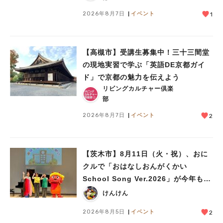
人気のキーワード
2026年8月7日
イベント
1
#今週どこいく？
#自然とふれあう
#ランチ
#カフェ
#まとめ
#教えたい／教えて投稿記事
#大阪学院大 商品開発プロジェクト
#あなたはどっち？
【高槻市】受講生募集中！三十三間堂
の現地実習で学ぶ「英語DE京都ガイ
ド」で京都の魅力を伝えよう
リビングカルチャー倶楽
部
2026年8月7日
イベント
2
【茨木市】8月11日（火・祝）、おに
クルで「おはなしおんがくかい
School Song Ver.2026」が今年も開
催！テーマは「学校」♪
けんけん
2026年8月5日
イベント
2