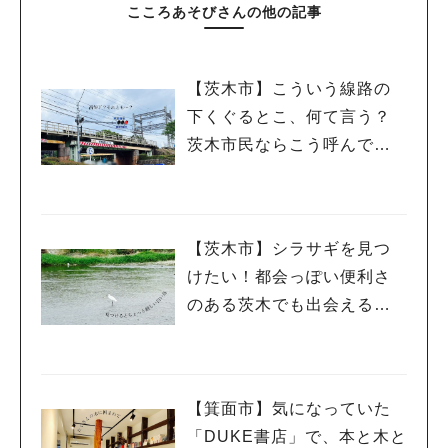
こころあそびさんの他の記事
【茨木市】こういう線路の
下くぐるとこ、何て言う？
茨木市民ならこう呼んでい
るに違いない
【茨木市】シラサギを見つ
けたい！都会っぽい便利さ
のある茨木でも出会える自
然の風景
【箕面市】気になっていた
「DUKE書店」で、本と木と