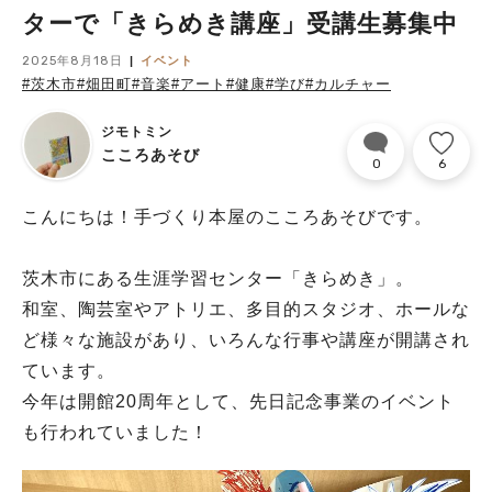
ターで「きらめき講座」受講生募集中
2025年8月18日
イベント
#茨木市
#畑田町
#音楽
#アート
#健康
#学び
#カルチャー
ジモトミン
こころあそび
0
6
こんにちは！手づくり本屋のこころあそびです。
茨木市にある生涯学習センター「きらめき」。
和室、陶芸室やアトリエ、多目的スタジオ、ホールな
ど様々な施設があり、いろんな行事や講座が開講され
ています。
今年は開館20周年として、先日記念事業のイベント
も行われていました！