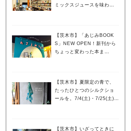
ミックスジュースを味わう
休日。
【茨木市】「あじみBOOK
S」NEW OPEN！新刊から
ちょっと変わった本ま
で、”本を通していろんな世
界をあじみする” 本屋さん
【茨木市】夏限定の青で、
たったひとつのシルクショ
ールを。7/4(土)・7/25(土)開
催「藍の生葉染ワークショ
ップ」
【茨木市】いざってときに