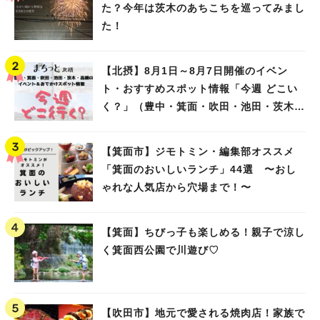
た？今年は茨木のあちこちを巡ってみまし
た！
【北摂】8月1日～8月7日開催のイベン
ト・おすすめスポット情報「今週 どこい
く？」（豊中・箕面・吹田・池田・茨木・
高槻）
【箕面市】ジモトミン・編集部オススメ
「箕面のおいしいランチ」44選 〜おし
ゃれな人気店から穴場まで！〜
【箕面】ちびっ子も楽しめる！親子で涼し
く箕面西公園で川遊び♡
【吹田市】地元で愛される焼肉店！家族で