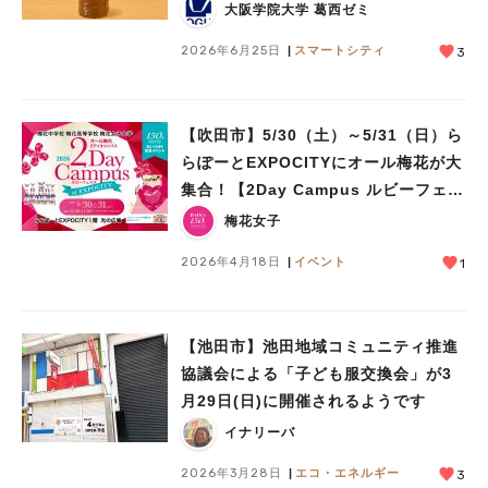
大阪学院大学 葛西ゼミ
人気のキーワード
#今週どこいく？
#自然とふれあう
#ランチ
#カフェ
#まとめ
2026年6月25日
スマートシティ
3
#教えたい／教えて投稿記事
#大阪学院大 商品開発プロジェクト
#あなたはどっち？
【吹田市】5/30（土）～5/31（日）ら
らぽーとEXPOCITYにオール梅花が大
集合！【2Day Campus ルビーフェス
タ】
梅花女子
2026年4月18日
イベント
1
【池田市】池田地域コミュニティ推進
協議会による「子ども服交換会」が3
月29日(日)に開催されるようです
イナリーバ
2026年3月28日
エコ・エネルギー
3