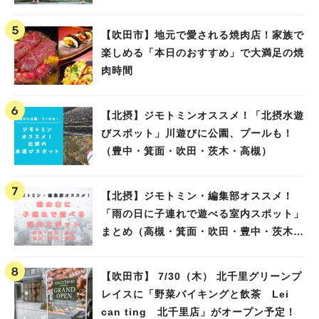
【吹田市】地元で愛される焼肉店！家族で
楽しめる「本日のおすすめ」で大満足の焼
肉時間
【北摂】ジモトミンオススメ！「北摂水遊
びスポット」川遊びに公園、プールも！
（豊中・箕面・吹田・茨木・高槻）
【北摂】ジモトミン・編集部オススメ！
「雨の日に子連れで遊べる室内スポット」
まとめ（高槻・箕面・吹田・豊中・茨木・
池田）
【吹田市】 7/30（木） 北千里グリーンプ
レイスに「野菜バイキングと飲茶 Lei
can ting 北千里店」がオープン予定！