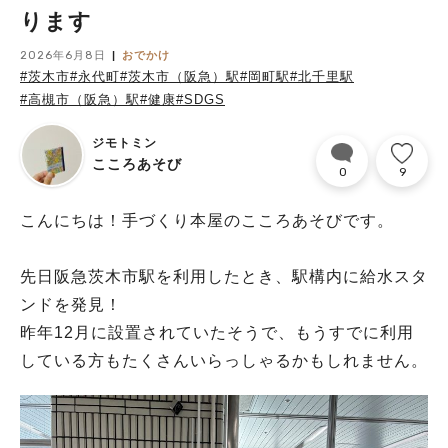
ります
2026年6月8日
おでかけ
#茨木市
#永代町
#茨木市（阪急）駅
#岡町駅
#北千里駅
#高槻市（阪急）駅
#健康
#SDGS
ジモトミン
こころあそび
0
9
こんにちは！手づくり本屋のこころあそびです。
先日阪急茨木市駅を利用したとき、駅構内に給水スタ
ンドを発見！
昨年12月に設置されていたそうで、もうすでに利用
している方もたくさんいらっしゃるかもしれません。