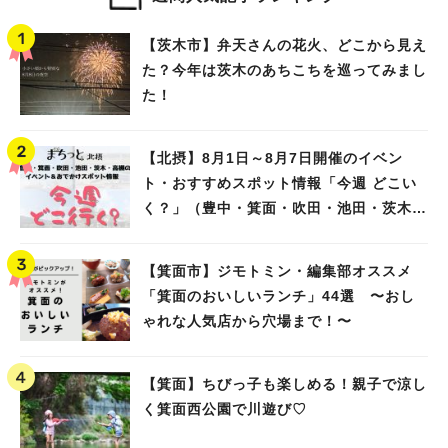
【茨木市】弁天さんの花火、どこから見え
た？今年は茨木のあちこちを巡ってみまし
た！
【北摂】8月1日～8月7日開催のイベン
ト・おすすめスポット情報「今週 どこい
く？」（豊中・箕面・吹田・池田・茨木・
高槻）
【箕面市】ジモトミン・編集部オススメ
「箕面のおいしいランチ」44選 〜おし
ゃれな人気店から穴場まで！〜
【箕面】ちびっ子も楽しめる！親子で涼し
く箕面西公園で川遊び♡