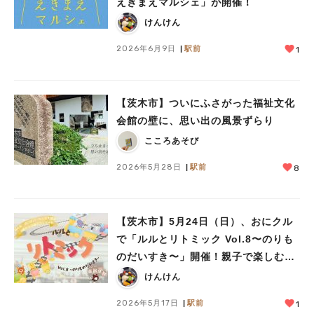
えきまえマルシェ」が開催！
けんけん
2026年6月9日
駅前
1
【茨木市】ついにふさがった福祉文化
会館の壁に、思い出の風景ずらり
こころあそび
2026年5月28日
駅前
8
【茨木市】5月24日（日）、おにクル
で「ルルとリトミック Vol.8〜のりも
のだいすき〜」開催！親子で楽しむ体
験型コンサート♪
けんけん
2026年5月17日
駅前
1