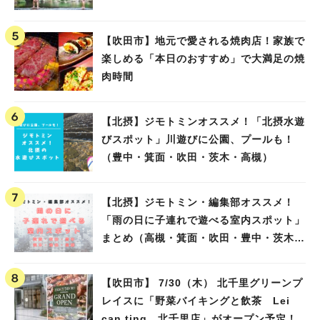
【吹田市】地元で愛される焼肉店！家族で
楽しめる「本日のおすすめ」で大満足の焼
肉時間
【北摂】ジモトミンオススメ！「北摂水遊
びスポット」川遊びに公園、プールも！
（豊中・箕面・吹田・茨木・高槻）
【北摂】ジモトミン・編集部オススメ！
「雨の日に子連れで遊べる室内スポット」
まとめ（高槻・箕面・吹田・豊中・茨木・
池田）
【吹田市】 7/30（木） 北千里グリーンプ
レイスに「野菜バイキングと飲茶 Lei
can ting 北千里店」がオープン予定！