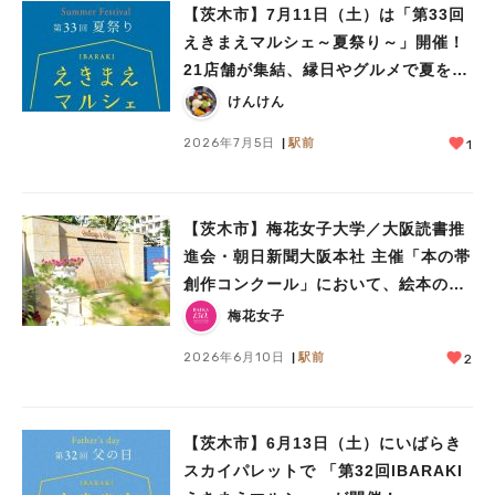
【茨木市】7月11日（土）は「第33回
えきまえマルシェ～夏祭り～」開催！
21店舗が集結、縁日やグルメで夏を満
喫♪
けんけん
2026年7月5日
駅前
1
【茨木市】梅花女子大学／大阪読書推
進会・朝日新聞大阪本社 主催「本の帯
創作コンクール」において、絵本の帯
づくりワークショップ開催！
梅花女子
2026年6月10日
駅前
2
【茨木市】6月13日（土）にいばらき
スカイパレットで 「第32回IBARAKI