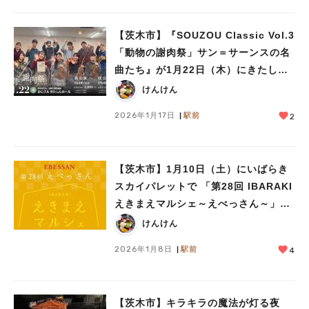
【茨木市】『SOUZOU Classic Vol.3
「動物の謝肉祭」サン＝サーンスの名
曲たち』が1月22日（木）にきたしん
ホールにて開催！
けんけん
2026年1月17日
駅前
2
【茨木市】1月10日（土）にいばらき
スカイパレットで 「第28回 IBARAKI
えきまえマルシェ～えべっさん～」が
開催！
けんけん
2026年1月8日
駅前
4
【茨木市】キラキラの魔法が灯る夜