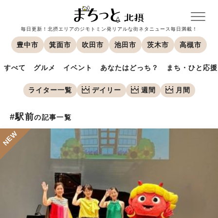
毎日更新！北摂エリアのジモトミン発リアルな街ネタニュース毎日満載！
豊中市
箕面市
吹田市
池田市
茨木市
高槻市
すべて
グルメ
イベント
あなたはどっち？
まち・ひと応援
ライター一覧
デイリー
週間
月間
#駅前
の記事一覧