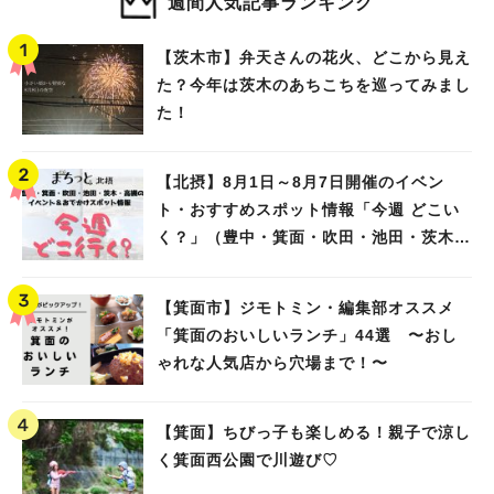
週間人気記事ランキング
【茨木市】弁天さんの花火、どこから見え
た？今年は茨木のあちこちを巡ってみまし
た！
【北摂】8月1日～8月7日開催のイベン
ト・おすすめスポット情報「今週 どこい
く？」（豊中・箕面・吹田・池田・茨木・
高槻）
【箕面市】ジモトミン・編集部オススメ
「箕面のおいしいランチ」44選 〜おし
ゃれな人気店から穴場まで！〜
【箕面】ちびっ子も楽しめる！親子で涼し
く箕面西公園で川遊び♡