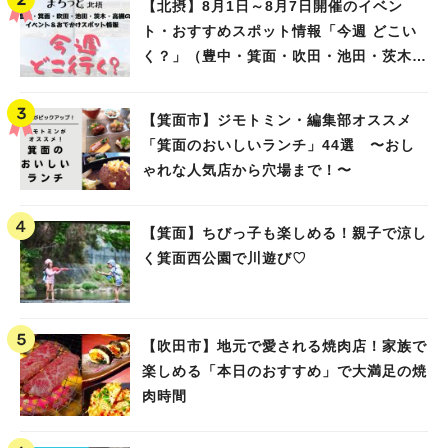
【北摂】8月1日～8月7日開催のイベン
ト・おすすめスポット情報「今週 どこい
く？」（豊中・箕面・吹田・池田・茨木・
高槻）
【箕面市】ジモトミン・編集部オススメ
「箕面のおいしいランチ」44選 〜おし
ゃれな人気店から穴場まで！〜
【箕面】ちびっ子も楽しめる！親子で涼し
く箕面西公園で川遊び♡
【吹田市】地元で愛される焼肉店！家族で
楽しめる「本日のおすすめ」で大満足の焼
肉時間