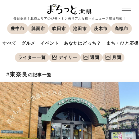
毎日更新！北摂エリアのジモトミン発リアルな街ネタニュース毎日満載！
豊中市
箕面市
吹田市
池田市
茨木市
高槻市
すべて
グルメ
イベント
あなたはどっち？
まち・ひと応援
ライター一覧
デイリー
週間
月間
#東奈良
の記事一覧