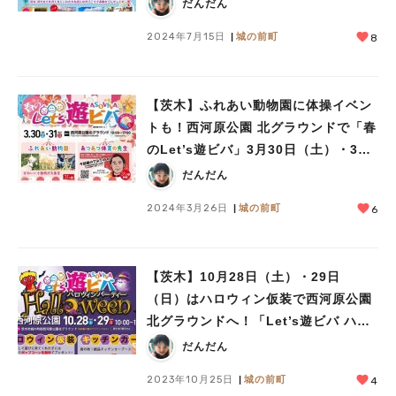
（日）開催！
だんだん
2024年7月15日
城の前町
8
【茨木】ふれあい動物園に体操イベン
トも！西河原公園 北グラウンドで「春
のLet’s遊ビバ」3月30日（土）・31
日（日）開催！
だんだん
2024年3月26日
城の前町
6
【茨木】10月28日（土）・29日
（日）はハロウィン仮装で西河原公園
北グラウンドへ！「Let’s遊ビバ ハロ
ウィンパーティー」開催
だんだん
2023年10月25日
城の前町
4