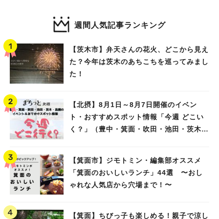
週間人気記事ランキング
【茨木市】弁天さんの花火、どこから見え
た？今年は茨木のあちこちを巡ってみまし
た！
【北摂】8月1日～8月7日開催のイベン
ト・おすすめスポット情報「今週 どこい
く？」（豊中・箕面・吹田・池田・茨木・
高槻）
【箕面市】ジモトミン・編集部オススメ
「箕面のおいしいランチ」44選 〜おし
人気のキーワード
ゃれな人気店から穴場まで！〜
#今週どこいく？
#自然とふれあう
#ランチ
#カフェ
#まとめ
#教えたい／教えて投稿記事
#大阪学院大 商品開発プロジェクト
【箕面】ちびっ子も楽しめる！親子で涼し
#あなたはどっち？