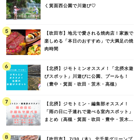
く箕面西公園で川遊び♡
【吹田市】地元で愛される焼肉店！家族で
楽しめる「本日のおすすめ」で大満足の焼
肉時間
【北摂】ジモトミンオススメ！「北摂水遊
びスポット」川遊びに公園、プールも！
（豊中・箕面・吹田・茨木・高槻）
【北摂】ジモトミン・編集部オススメ！
「雨の日に子連れで遊べる室内スポット」
まとめ（高槻・箕面・吹田・豊中・茨木・
池田）
【吹田市】 7/30（木） 北千里グリーンプ