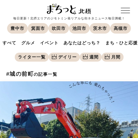
毎日更新！北摂エリアのジモトミン発リアルな街ネタニュース毎日満載！
豊中市
箕面市
吹田市
池田市
茨木市
高槻市
すべて
グルメ
イベント
あなたはどっち？
まち・ひと応援
ライター一覧
デイリー
週間
月間
#城の前町
の記事一覧