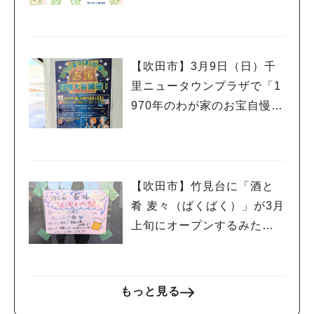
l.5」3月9日（日）開催
【吹田市】3月9日（日）千
里ニュータウンプラザで「1
970年のわが家のお宝自慢大
会」開催！
【吹田市】竹見台に「酒と
肴 麦々（ばくばく）」が3月
上旬にオープンするみた
い！
もっと見る