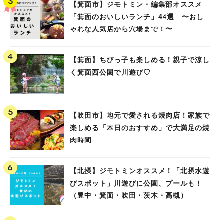
【箕面市】ジモトミン・編集部オススメ
「箕面のおいしいランチ」44選 〜おし
ゃれな人気店から穴場まで！〜
【箕面】ちびっ子も楽しめる！親子で涼し
く箕面西公園で川遊び♡
【吹田市】地元で愛される焼肉店！家族で
楽しめる「本日のおすすめ」で大満足の焼
肉時間
【北摂】ジモトミンオススメ！「北摂水遊
びスポット」川遊びに公園、プールも！
（豊中・箕面・吹田・茨木・高槻）