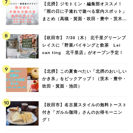
【北摂】ジモトミン・編集部オススメ！
「雨の日に子連れで遊べる室内スポット」
まとめ（高槻・箕面・吹田・豊中・茨木・
池田）
【吹田市】 7/30（木） 北千里グリーンプ
レイスに「野菜バイキングと飲茶 Lei
can ting 北千里店」がオープン予定！
【北摂】この夏食べたい「北摂のおいしい
かき氷」をピックアップ！（茨木・豊中・
吹田・箕面・池田）
【吹田市】名古屋スタイルの無料トースト
付き「ガルル珈琲」さんのお得モーニン
グ！