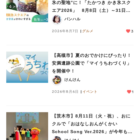
氷の聖地”に！「たかつき かき氷スク
エア2026」 8月8日（土）～31日
（月）
バンハル
2026年8月7日
グルメ
3
【高槻市】夏のおでかけにぴったり！
安満遺跡公園で「マイうちわづくり」
を開催中！
けんけん
2026年8月6日
イベント
1
人気のキーワード
#今週どこいく？
#自然とふれあう
#ランチ
#カフェ
#まとめ
【茨木市】8月11日（火・祝）、おに
#教えたい／教えて投稿記事
#大阪学院大 商品開発プロジェクト
クルで「おはなしおんがくかい
#あなたはどっち？
School Song Ver.2026」が今年も開
催！テーマは「学校」♪