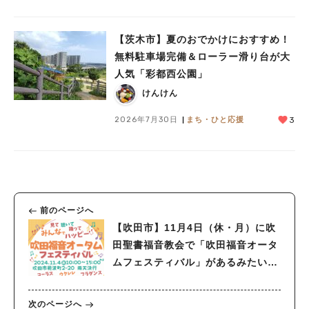
【茨木市】夏のおでかけにおすすめ！
無料駐車場完備＆ローラー滑り台が大
人気「彩都西公園」
けんけん
2026年7月30日
まち・ひと応援
3
前のページへ
【吹田市】11月4日（休・月）に吹
田聖書福音教会で「吹田福音オータ
ムフェスティバル」があるみたい！
（教えたい／教えて）
次のページへ