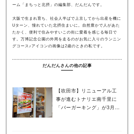
ーム「まちっと北摂」の編集部、だんだんです。
大阪で生まれ育ち、社会人半ばで上京してから出産を機に
Uターン、憧れていた北摂住まいに。自然豊かで人があた
たかく、便利で住みやすいこの街に愛着を感じる毎日で
す。万博記念公園の外周を走るのがお気に入りのランニン
グコース♪アイコンの画像は2歳のときの私です。
だんだんさんの他の記事
【吹田市】リニューアル工
事が進むトナリエ南千里に
「バーガーキング」が3月20
日（祝・木）オープン！