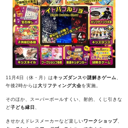
11月4日（休・月）は
キッズダンス
や
謎解きゲーム
、
午後2時からは
大リフティング大会
を実施。
そのほか、スーパーボールすくい、射的、くじ引きな
ど
子ども縁日
、
きせかえドレスメーカーなど楽しい
ワークショップ
、