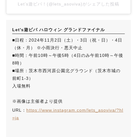
Let’s遊ビバ！(@lets_asoviva)がシェアした投稿
Let's遊ビバ ハロウィン グランドファイナル
■日程：2024年11月2日（土）・3日（祝・日）・4日
（休・月） ※小雨決行・悪天中止
■時間：午前10時～午後5時（4日のみ午前10時～午後
8時）
■場所：茨木市西河原公園北グラウンド（茨木市城の
前町1-3）
入場無料
※画像は主催者より提供
URL：
https://www.instagram.com/lets_asoviva/?hl
=ja