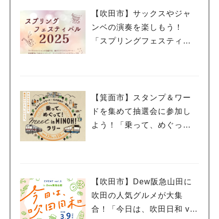
【吹田市】サックスやジャ
ンベの演奏を楽しもう！
「スプリングフェスティバ
ル 2025」3月20日（祝・
木）千里山コミュニティー
センターで開催
【箕面市】スタンプ＆ワー
ドを集めて抽選会に参加し
よう！「乗って、めぐっ
て！meet in MINOH！ラリ
ー」3月23日（日）まで開催
中
【吹田市】Dew阪急山田に
吹田の人気グルメが大集
合！「今日は、吹田日和 vo