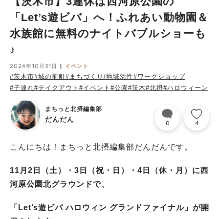
【茨木市】3連休は西河原公園の
「Let’s遊ビバ」へ！ふれあい動物園＆
水族館に無料のナイトバブルショーも
♪
2024年10月31日
イベント
#茨木市
#城の前町
#まちづくり/地域活性
#ワークショップ
#子連れ
#テイクアウト
#イベント
#公園
#茨木
#北摂
#ハロウィーン
まちっと北摂編集部
だんだん
0
4
こんにちは！まちっと北摂編集部だんだんです。
11月2日（土）・3日（祝・日）・4日（休・月）に西
河原公園北グラウンドで、
「Let’s遊ビバ ハロウィン グランドファイナル」が開