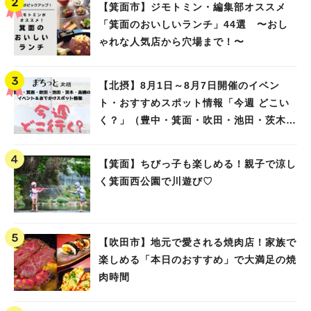
【箕面市】ジモトミン・編集部オススメ
「箕面のおいしいランチ」44選 〜おし
ゃれな人気店から穴場まで！〜
【北摂】8月1日～8月7日開催のイベン
ト・おすすめスポット情報「今週 どこい
く？」（豊中・箕面・吹田・池田・茨木・
高槻）
【箕面】ちびっ子も楽しめる！親子で涼し
く箕面西公園で川遊び♡
【吹田市】地元で愛される焼肉店！家族で
楽しめる「本日のおすすめ」で大満足の焼
肉時間