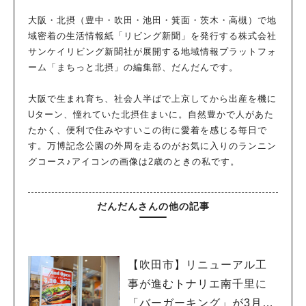
大阪・北摂（豊中・吹田・池田・箕面・茨木・高槻）で地
域密着の生活情報紙「リビング新聞」を発行する株式会社
サンケイリビング新聞社が展開する地域情報プラットフォ
ーム「まちっと北摂」の編集部、だんだんです。
大阪で生まれ育ち、社会人半ばで上京してから出産を機に
Uターン、憧れていた北摂住まいに。自然豊かで人があた
たかく、便利で住みやすいこの街に愛着を感じる毎日で
す。万博記念公園の外周を走るのがお気に入りのランニン
グコース♪アイコンの画像は2歳のときの私です。
だんだんさんの他の記事
【吹田市】リニューアル工
事が進むトナリエ南千里に
「バーガーキング」が3月20