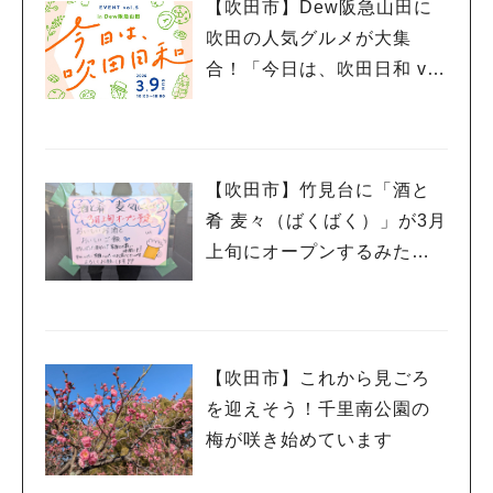
【吹田市】Dew阪急山田に
吹田の人気グルメが大集
合！「今日は、吹田日和 vo
l.5」3月9日（日）開催
【吹田市】竹見台に「酒と
肴 麦々（ばくばく）」が3月
上旬にオープンするみた
い！
【吹田市】これから見ごろ
を迎えそう！千里南公園の
梅が咲き始めています