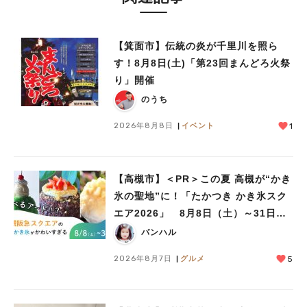
【箕面市】伝統の炎が千里川を照ら
す！8月8日(土)「第23回まんどろ火祭
り」開催
のうち
2026年8月8日
イベント
1
【高槻市】＜PR＞この夏 高槻が“かき
氷の聖地”に！「たかつき かき氷スク
エア2026」 8月8日（土）～31日
（月）
バンハル
2026年8月7日
グルメ
5