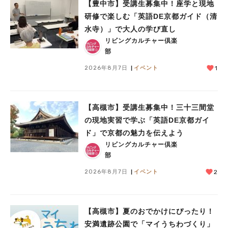
【豊中市】受講生募集中！座学と現地
研修で楽しむ「英語DE京都ガイド（清
水寺）」で大人の学び直し
リビングカルチャー倶楽
部
2026年8月7日
イベント
1
【高槻市】受講生募集中！三十三間堂
の現地実習で学ぶ「英語DE京都ガイ
ド」で京都の魅力を伝えよう
リビングカルチャー倶楽
部
2026年8月7日
イベント
2
人気のキーワード
#今週どこいく？
#自然とふれあう
#ランチ
#カフェ
#まとめ
【高槻市】夏のおでかけにぴったり！
#教えたい／教えて投稿記事
#大阪学院大 商品開発プロジェクト
#あなたはどっち？
安満遺跡公園で「マイうちわづくり」