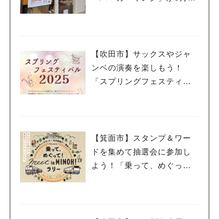
日（祝・木）オープン！
【吹田市】サックスやジャ
ンベの演奏を楽しもう！
「スプリングフェスティバ
ル 2025」3月20日（祝・
木）千里山コミュニティー
センターで開催
【箕面市】スタンプ＆ワー
ドを集めて抽選会に参加し
よう！「乗って、めぐっ
て！meet in MINOH！ラリ
ー」3月23日（日）まで開催
中