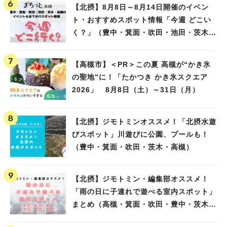
【北摂】8月8日～8月14日開催のイベン
ト・おすすめスポット情報「今週 どこい
く？」（豊中・箕面・吹田・池田・茨木・
高槻）
【高槻市】＜PR＞この夏 高槻が“かき氷
の聖地”に！「たかつき かき氷スクエア
2026」 8月8日（土）～31日（月）
【北摂】ジモトミンオススメ！「北摂水遊
びスポット」川遊びに公園、プールも！
（豊中・箕面・吹田・茨木・高槻）
【北摂】ジモトミン・編集部オススメ！
「雨の日に子連れで遊べる室内スポット」
まとめ（高槻・箕面・吹田・豊中・茨木・
池田）