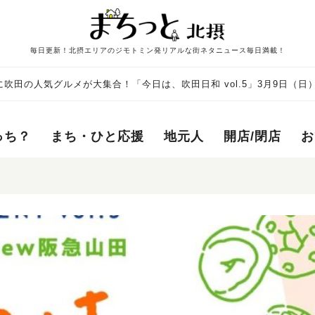
毎日更新！北摂エリアのジモトミン発リアルな街ネタニュース毎日満載！
に吹田の人気グルメが大集合！「今日は、吹田日和 vol.5」3月9日（日
っち？
まち・ひと応援
地元人
開店/閉店
お