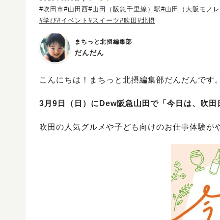
#吹田市
#山田西
#山田（阪急千里線）駅
#山田（大阪モノ
#学び
#イベント
#スイーツ
#吹田
#北摂
まちっと北摂編集部
だんだん
こんにちは！まちっと北摂編集部だんだんです
3月9日（日）にDew阪急山田で「今日は、吹田日
吹田の人気グルメや子ども向けのお仕事体験が