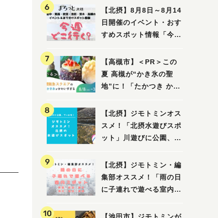
【北摂】8月8日～8月14
日開催のイベント・おす
すめスポット情報「今週
どこいく？」（豊中・箕
面・吹田・池田・茨木・
【高槻市】＜PR＞この
高槻）
夏 高槻が“かき氷の聖
地”に！「たかつき かき
氷スクエア2026」 8月
8日（土）～31日（月）
【北摂】ジモトミンオス
スメ！「北摂水遊びスポ
ット」川遊びに公園、プ
ールも！（豊中・箕面・
吹田・茨木・高槻）
【北摂】ジモトミン・編
集部オススメ！「雨の日
に子連れで遊べる室内ス
ポット」まとめ（高槻・
箕面・吹田・豊中・茨
【池田市】ジモトミンが