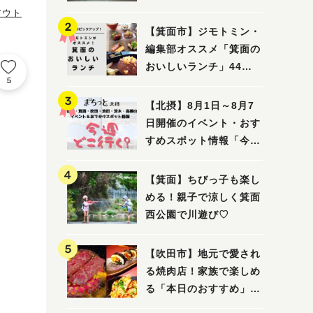
ってみました！
アウト
【箕面市】ジモトミン・
編集部オススメ「箕面の
おいしいランチ」44
5
選 〜おしゃれな人気店
から穴場まで！〜
【北摂】8月1日～8月7
日開催のイベント・おす
すめスポット情報「今週
どこいく？」（豊中・箕
面・吹田・池田・茨木・
【箕面】ちびっ子も楽し
高槻）
める！親子で涼しく箕面
西公園で川遊び♡
【吹田市】地元で愛され
る焼肉店！家族で楽しめ
る「本日のおすすめ」で
大満足の焼肉時間