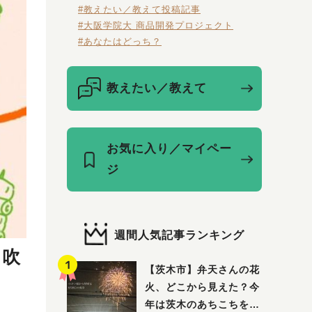
#教えたい／教えて投稿記事
#大阪学院大 商品開発プロジェクト
#あなたはどっち？
教えたい／教えて
お気に入り／マイペー
ジ
週間人気記事ランキング
、吹
【茨木市】弁天さんの花
火、どこから見えた？今
年は茨木のあちこちを巡