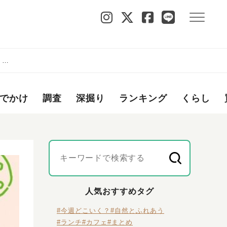
）開
でかけ
調査
深掘り
ランキング
くらし
人気おすすめタグ
#今週どこいく？
#自然とふれあう
#ランチ
#カフェ
#まとめ