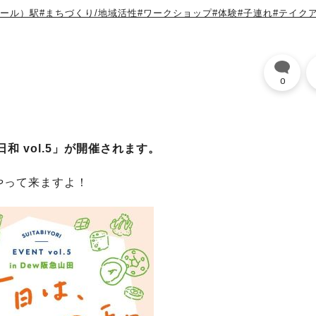
レール）駅
#まちづくり/地域活性
#ワークショップ
#体験
#子連れ
#テイク
0
。
和 vol.5」が開催されます。
やって来ますよ！