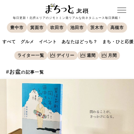
毎日更新！北摂エリアのジモトミン発リアルな街ネタニュース毎日満載！
豊中市
箕面市
吹田市
池田市
茨木市
高槻市
すべて
グルメ
イベント
あなたはどっち？
まち・ひと応援
ライター一覧
デイリー
週間
月間
#お盆
の記事一覧