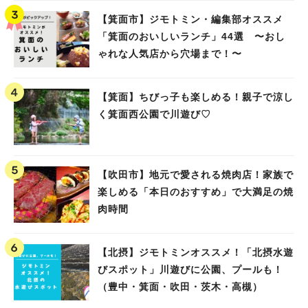
【箕面市】ジモトミン・編集部オススメ
「箕面のおいしいランチ」44選 〜おし
ゃれな人気店から穴場まで！〜
【箕面】ちびっ子も楽しめる！親子で涼し
く箕面西公園で川遊び♡
【吹田市】地元で愛される焼肉店！家族で
楽しめる「本日のおすすめ」で大満足の焼
人気のキーワード
肉時間
#今週どこいく？
#自然とふれあう
#ランチ
#カフェ
#まとめ
#教えたい／教えて投稿記事
#大阪学院大 商品開発プロジェクト
【北摂】ジモトミンオススメ！「北摂水遊
#あなたはどっち？
びスポット」川遊びに公園、プールも！
（豊中・箕面・吹田・茨木・高槻）