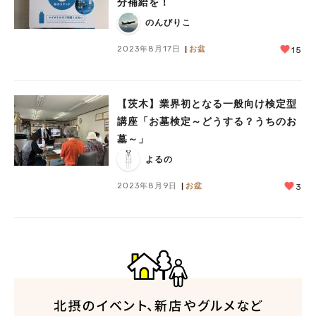
分補給を！
のんびりこ
2023年8月17日
お盆
15
【茨木】業界初となる一般向け検定型
講座「お墓検定～どうする？うちのお
墓～」
よるの
2023年8月9日
お盆
3