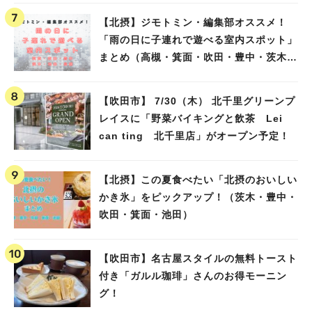
【北摂】ジモトミン・編集部オススメ！
「雨の日に子連れで遊べる室内スポット」
まとめ（高槻・箕面・吹田・豊中・茨木・
池田）
【吹田市】 7/30（木） 北千里グリーンプ
レイスに「野菜バイキングと飲茶 Lei
can ting 北千里店」がオープン予定！
【北摂】この夏食べたい「北摂のおいしい
かき氷」をピックアップ！（茨木・豊中・
吹田・箕面・池田）
【吹田市】名古屋スタイルの無料トースト
付き「ガルル珈琲」さんのお得モーニン
グ！