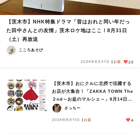
【茨木市】NHK特集ドラマ「昔はおれと同い年だっ
た田中さんとの友情」茨木ロケ地はここ！8月31日
（土）再放送
こころあそび
2024年8月27日
お盆
23
【茨木市】おにクルに北摂で活躍する
お店が大集合！「ZAKKA TOWN The
２nd～お盆のマルシェ～」8月14日
（水）～16日（金）開催
さっちー
2024年8月11日
お盆
4