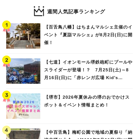
週間人気記事ランキング
【百舌鳥八幡】はちまんマルシェ主催のイ
ベント『夏詣マルシェ』が8月2日(日)に開
催！
【七道】イオンモール堺鉄砲町にプールや
スライダーが登場！？ 7月25日(土)～8
月16日(日)に「赤レンガ広場 Kid's
Water PARK 2026」が開催
【堺市】2026年夏休みの堺のおでかけス
ポット＆イベント情報まとめ！
【中百舌鳥】梅町公園で地域の夏祭り「納