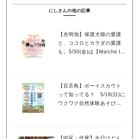
にしさんの他の記事
【光明池】保護犬猫の愛護
と、ココロとカラダの愛護
も。5/30(金)は【Marche I G
O（マルシェ アイ ゴ
ー）】へ♬
【百舌鳥】ボーイスカウト
って知ってる？ 5/18(日)に
ワクワク自然体験あそび開
催！
【中区・伏尾】今日はどん