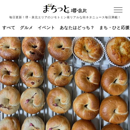
毎日更新！堺・泉北エリアのジモトミン発リアルな街ネタニュース毎日満載！
すべて
グルメ
イベント
あなたはどっち？
まち・ひと応援