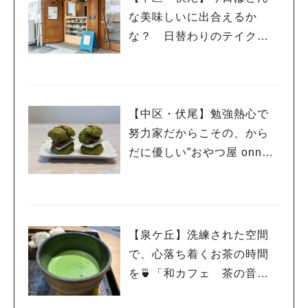
な美味しいに出合えるか
な？ 日替わりのテイクア
ウトがわくわくさせてくれ
る、”シェアキッチンポル
カ”さん
【中区・伏尾】勉強熱心で
努力家だからこその、から
だに優しい”おやつ屋 onneli
（オンネリ）”さん
【泉ケ丘】洗練された空間
で、心落ち着くお茶の時間
を🍵「和カフェ 茶の音・
堺」 3/28までプレオープ