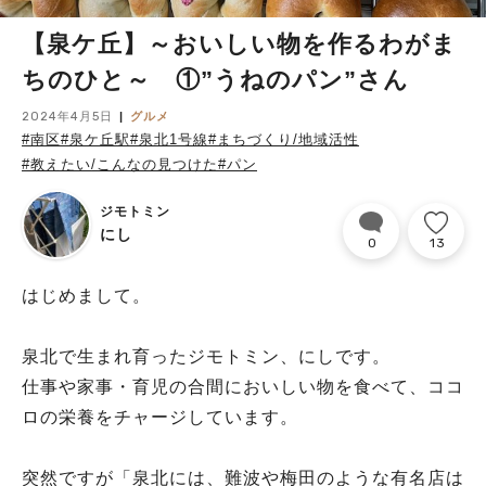
【泉ケ丘】～おいしい物を作るわがま
ちのひと～ ①”うねのパン”さん
2024年4月5日
グルメ
#南区
#泉ケ丘駅
#泉北1号線
#まちづくり/地域活性
#教えたい/こんなの見つけた
#パン
ジモトミン
にし
0
13
はじめまして。
泉北で生まれ育ったジモトミン、にしです。
仕事や家事・育児の合間においしい物を食べて、ココ
ロの栄養をチャージしています。
突然ですが「泉北には、難波や梅田のような有名店は