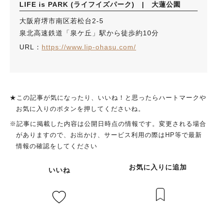
LIFE is PARK (ライフイズパーク) | 大蓮公園
大阪府堺市南区若松台2-5
泉北高速鉄道「泉ケ丘」駅から徒歩約10分
URL：
https://www.lip-ohasu.com/
★この記事が気になったり、いいね！と思ったらハートマークや
お気に入りのボタンを押してくださいね。
人気のキーワード
※記事に掲載した内容は公開日時点の情報です。変更される場合
#泉ヶ丘駅
#栂・美木多駅
#光明池駅
#なかもず駅
#深井駅
#ランチ
#カフェ
がありますので、お出かけ、サービス利用の際はHP等で最新
#あなたはどっち？
情報の確認をしてください
お気に入りに追加
いいね