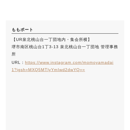
ももポート
【UR泉北桃山台一丁団地内・集会所横】
堺市南区桃山台1丁3-13 泉北桃山台一丁団地 管理事務
所
URL：
https://www.instagram.com/momoyamadai
1?igsh=MXQ5MTlyYmIwd2dwYQ==