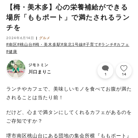
【栂・美木多】心の栄養補給ができる
場所「ももポート」で満たされるラン
チを
2024年6月14日
グルメ
#南区
#桃山台
#栂・美木多駅
#泉北1号線
#子育て
#ランチ
#カフェ
#健康
ジモトミン
川口まりこ
1
14
ランチやカフェで、美味しいモノを食べてお腹が満た
されることは当たり前！
だけど、心まで満タンにしてくれるカフェがあるのを
ご存知ですか？
堺市南区桃山台にある団地の集会所横『ももポート』