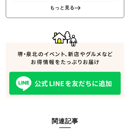
もっと見る
人気のキーワード
#泉ヶ丘駅
#栂・美木多駅
#光明池駅
#なかもず駅
#深井駅
#ランチ
#カフェ
#あなたはどっち？
関連記事