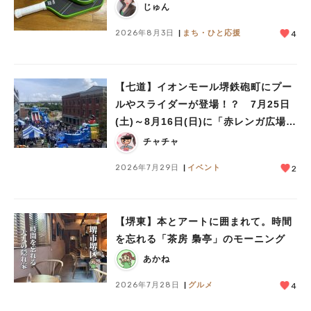
じゅん
2026年8月3日
まち・ひと応援
4
【七道】イオンモール堺鉄砲町にプー
ルやスライダーが登場！？ 7月25日
(土)～8月16日(日)に「赤レンガ広場
Kid’s Water PARK 2026」が開催
チャチャ
2026年7月29日
イベント
2
【堺東】本とアートに囲まれて。時間
を忘れる「茶房 梟亭」のモーニング
あかね
2026年7月28日
グルメ
4