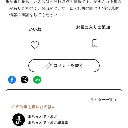
※記事に掲載した内容は公開日時点の情報です。変更される場合
テル（ノンアルコールも可能）まで、好きなものを好きなだけチ
ャレンジできます。それぞれクリア時にもらえるインスタグラム
がありますので、お出かけ、サービス利用の際はHP等で最新
ョイスできます。 焼いた食材は6種類のソースなど味変しながら
オリジナルARの出来がすこぶる良いのです。とっても遊べます
情報の確認をしてください
いただける 炭火入りのBBQコンロは各組にスタンバイ。自身で
よ。 きっと子どもたちをカメラでAR撮影したらキャッキャと喜
食材を焼くことができます。思うように焼けなかったり、火が強
んで笑顔になってくれると思います☆ぜひ頑張って謎解きにチャ
お気に入りに追加
いいね
すぎたら、調度良い火加減になるよう、スタッフが調整してくれ
レンジしてGETしてみてください。 【おまけ】 謎解き移動の
ます。 「スタンダードBBQコース」についている牛ロース肉は
際には、ラッピング電車に乗れたらラッキー！ 実は、難波行き
厚さ約1㎝ほどあるので、ハサミで切りながらいただけます。 テ
１両目の内装には、泉北の新名産品となりつつある 『泉北レモ
ーブルには、味噌だれ、ホットソース、ポリネシアンソース、か
ン』 をモチーフにしたレモンのイラストがあります。 ​各扉に
らしマヨネーズ、ケチャップ、おろしポン酢のソースがスタンバ
は、せんぼくんとブラックせんぼくん が沿線で遊んでいる様子
イ。まずはお肉をポリネシアンソースでいただきました。名前か
が、朝・昼・夕・夜の時間軸で表されているんです。 ぜひこれ
コメントを書く
ら、トロピカルな味と思いきや、しょう油、みりん、ニンニクが
を機に1両目に乗って内装を楽しんだり、「和泉中央」方面側の
入った和風テイスト。お肉にマッチしてました。ビュッフェにフ
「鉄道むすめ」の外装をじっくり見てみるのもオススメです☆
ォンデュ用のチーズがあり、BBQコンロで温めて肉につけて食
まだ6/30（日）までやっています。 本記事を読んで気になった
べてみましたがこれも絶品。ホタテはおろしポン酢で。いろんな
方は、ぜひ時間旅行へ……いってらっしゃ〜〜〜い！！ ★こ
ソースで〝味変〟しながら食べると盛り上がりますよ。 料理長
の記事が気になったり、いいね！と思ったらハートマークやお気
ライター一覧
おすすめの魚介類などがオプション（追加料金）で楽しめます。
に入りのボタンを押してくださいね。 ※記事に掲載した内容は
この記事を書いたのは…
おすすめは自分で作れるホテルクオリティの焼きそば いろんな
公開日時点の情報です。変更される場合がありますので、お出か
メニューを試食した中で最も印象に残っているのが、焼きそば。
け、サービス利用の際はHP等で最新情報の確認をしてください
まちっと堺・泉北
油をひいたアルミ皿に、ビュッフェから調達した、麺と野菜を入
まちっと堺・泉北編集部
れてBBQコンロの上で炒めながら、特製のソース、塩、コショ