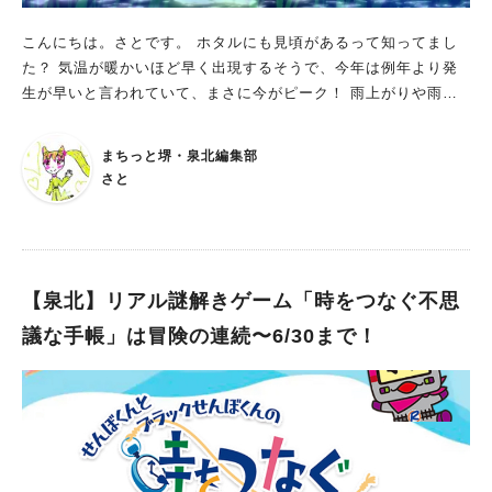
こんにちは。さとです。 ホタルにも見頃があるって知ってまし
た？ 気温が暖かいほど早く出現するそうで、今年は例年より発
生が早いと言われていて、まさに今がピーク！ 雨上がりや雨が
降る前の、暖かく多湿の状態が多く飛ぶそうです。 堺で見られ
る場所は？ 堺天神や南大阪随一のえべっさんとして有名な菅原
まちっと堺・泉北編集部
神社で 毎年6月中旬に日本庭園で2日間にわたってホタル観賞会
さと
が開かれていて 今年は少し早い6月14日（金）・15日（土）
に行われる予定です。 例年どのくらいの数が見られるの？ 日
本に生息するホタルのうち、ゲンジボタルとヘイケボタルが合わ
せて約800～1,000匹、闇の中で光の乱舞を繰り広げ、 毎年数千
人の見物人を魅了しているそうです。 いつから始まったの？ H
【泉北】リアル謎解きゲーム「時をつなぐ不思
Pによると、ホタルの観賞会が行われるようになったのは、約40
議な手帳」は冒険の連続〜6/30まで！
年ほど前のこと。 先代の宮司が貰い受けたホタルを庭園に放し
たところ、翌年、自然発生したのを見て飼育を思いついたんだと
か。 年々数が増えていくのを見て、多くの市民の方に楽しんで
いただきたいと観賞会を行うようになり、初夏の風物詩として今
も続けられています。 今年の開催詳細や注意点は？ 6月14日
（金）・15日（土）の、各日午後8時から午後9時30分に行われ