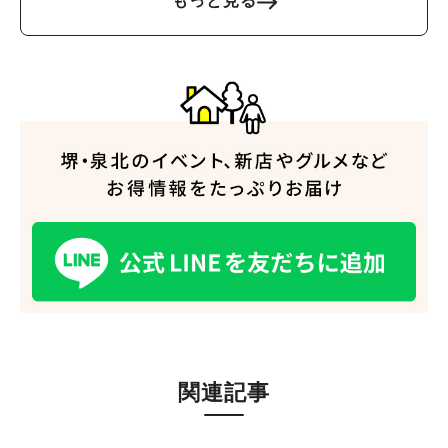
もっと見る
人気のキーワード
#泉ヶ丘駅
#栂・美木多駅
#光明池駅
#なかもず駅
#深井駅
#ランチ
#カフェ
#あなたはどっち？
関連記事