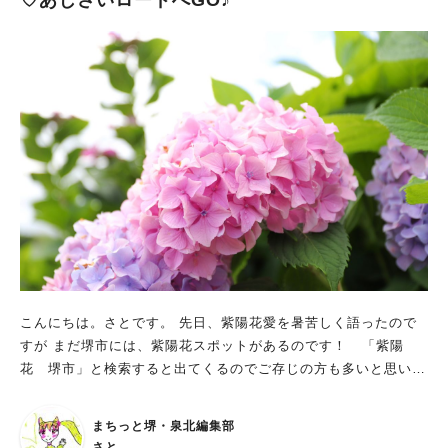
♡あじさいロードへGO♪
しょうか。 こんな感じで各駅の広告冊子がある棚を探してみて
ください。 先にお伝えしておきます。 まずはこの冊子を手に
取ってみてください。 その瞬間からあなたと、せんぼくん・ブ
ラックせんぼくん（※泉北高速鉄道マスコットキャラ）たちとの
「時間旅行」がはじまります。 時をつなぐ不思議な手帳 →
公式特設サイト 調べて驚いたのですが、なんと4年も連続開催
されている「リアル謎解きゲーム」イベントでした。 初めて企
画されたのは『泉北高速鉄道鉄道50周年記念（※SINCE 197
1！）』の年だったのですが、なんとイベント期間中に新型コロ
ナウィルス対策の緊急事態宣言があり……企画側としては急遽三
密を避ける対策を検討・変更をして継続開催するご苦労をされて
いました。 ＜過去4年間のリアル謎解きイベント一覧＞ 2021
年「消えた和泉こうみと不思議なマスコット」 2022年「せんぼ
くんと泉の秘宝」 2023年「和泉こうみとせんぼくんの鉄道事件
こんにちは。さとです。 先日、紫陽花愛を暑苦しく語ったので
簿」 2024年「時をつなぐ不思議な手帳」←★今回★ 実は去年ま
すが まだ堺市には、紫陽花スポットがあるのです！ 「紫陽
での私は広告を見ても「へぇ〜」とスルーしていた人なんで
花 堺市」と検索すると出てくるのでご存じの方も多いと思いま
す……が、今回は「ちょっと面白そうかも」という直感が働いて
すが、 南区民にとって身近な存在のハーベストの丘でも、紫陽
参加を決めました。 まず、簡単に説明しますが、泉北高速鉄道
花がたくさん咲いてるんですね〜。 しかも、「あじさいロー
の路線範囲について、です。 南海線と乗り入れしているので長
まちっと堺・泉北編集部
ド」という道まであるそうです！！ あじさいロードの場所は？
い路線な気がしてしまいますが、違う違うそうじゃ、そうじゃな
さと