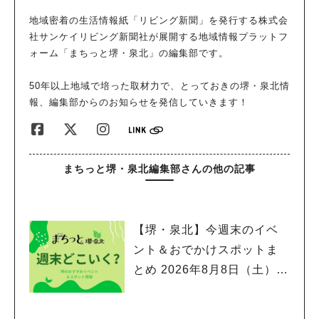
ウをかけてできあがり。食べると、太麺のモチモチ食感がクセに
地域密着の生活情報紙「リビング新聞」を発行する株式会
なります。ホテルの焼きそばってこんなに上品な味わいになるの
社サンケイリビング新聞社が展開する地域情報プラットフ
かと驚きました。家では作れないおいしさをぜひ試してほしいで
ォーム「まちっと堺・泉北」の編集部です。
す。 ほかにも、ポップコーンが作れたり、6種のアイスクリーム
があったりと大満足な内容。また、駅から直結している立地も便
50年以上地域で培った取材力で、とっておきの堺・泉北情
利。5/31（金）までならこれらの BBQプランがお得に。暖かく
報、編集部からのお知らせを発信していきます！
なったこの時季、屋外でこだわりBBQを楽しみませんか？
まちっと堺・泉北編集部さんの他の記事
【堺・泉北】今週末のイベ
ント＆おでかけスポットま
とめ 2026年8月8日（土）～
8月9日(日)編