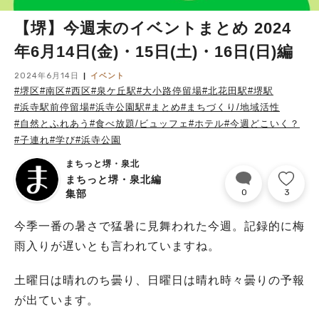
【堺】今週末のイベントまとめ 2024
年6月14日(金)・15日(土)・16日(日)編
2024年6月14日
イベント
#堺区
#南区
#西区
#泉ケ丘駅
#大小路停留場
#北花田駅
#堺駅
#浜寺駅前停留場
#浜寺公園駅
#まとめ
#まちづくり/地域活性
#自然とふれあう
#食べ放題/ビュッフェ
#ホテル
#今週どこいく？
#子連れ
#学び
#浜寺公園
まちっと堺・泉北
まちっと堺・泉北編
0
3
集部
今季一番の暑さで猛暑に見舞われた今週。記録的に梅
雨入りが遅いとも言われていますね。
土曜日は晴れのち曇り、日曜日は晴れ時々曇りの予報
が出ています。