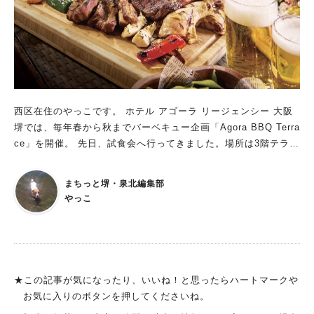
方チェックしてみてください。 ⭐︎haphap balloon お菓子バルー
もひとりだったので心の中で勝手に仲間意識が芽生えて応援して
ンブーケ作りができるそうです。お菓子はだれもが大好きで、そ
いたのは内緒です（笑） 他にも小さなお子さんとお父さんとお
れをブーケにできるとなればいいですよね。食べるのがもったい
母さんでご参加されていたご家族もいました。 難しそうなこと
ない。 今回は3つの紹介ですが、当日は17箇所も職業体験が無料
はお父さん・お母さんがヒントを出したりして、家族間であーで
で楽しめるのでぜひ行ってみてくださいね。
もないこーでもないと一緒に楽しんでおられました。なんかイイ
なぁ☆ このリアル謎解きゲームの難易度は、高過ぎず簡単過ぎ
西区在住のやっこです。 ホテル アゴーラ リージェンシー 大阪
ず。個人的にはナメてた（企画側の方々すみません……）のです
堺では、毎年春から秋までバーベキュー企画「Agora BBQ Terra
が、何度も【ヒント】に助けられました。本当に困ったときには
ce」を開催。 先日、試食会へ行ってきました。場所は3階テラ
迷わず使ってください。話を先に進められて、もっと楽しいこと
ス。緑に囲まれた野外空間でソファに座りながら、ラグジュアリ
が待っていますから。 【ヒントについて】 ※LINEメッセー
ーな空間でBBQが楽しめます。 充実したビュッフェもあって、
ジ画面にて ヒントが必要な時は各問題に記載されているヒント
まちっと堺・泉北編集部
マイスタイルのBBQが楽しめる 私がいただいたのが「スタンダ
の番号を送信してください。送信する時は、数字のみ送信してく
やっこ
ードBBQコース（フリードリンク付き）」。牛ロースや豚スペ
ださい。 2. 駅の周辺のチェックポイントに向かって歩いてい
アリブ、ボイル帆立などが付いたBBQプレートが1人1つずつ席
たときに、普段全く気にしてなかったお店に気付きました。 ほ
まで届きます。 昨年まではすべてのメニューが席まで運ばれて
かにも、立ち寄ることがない場所（私の場合は「深井駅の水賀池
いましたが、今年はBBQプレート以外のメニューがビュッフェ
公園」でした）に「寄り道」したのです。 「リアル謎解きゲー
スタイルに。サラダや焼き野菜から、パンとともにいただけるア
ム」をやっていなかったら発見していなかった、行動していなか
★この記事が気になったり、いいね！と思ったらハートマークや
ヒージョやカレーライス、デザート、ソフトドリンク、クラフト
ったことの連続だった、と断言できます。 3. このゲームは
お気に入りのボタンを押してくださいね。
ビールなどのアルコールドリンク、好みの味で作ってくれるカク
「せんぼくん編」と「ブラックせんぼくん編」の好きな方からチ