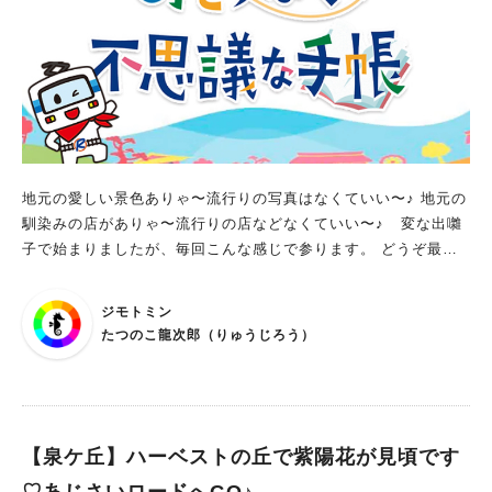
ますが、 開催時間以降に並ばれた方は観賞できない恐れがある
そうですので 時間に余裕を持ってお越しください。 常楽殿内
での観賞は管理の観点から中止となったそうですので、 観賞場
所については、当日係の方の指示に従ってください。 また、都
市化によって神社でのホタル飼育がとても難しくなってきてい
て、ホタルの数が減りつつあるそうです。 神社も復興中だとい
うこともあり、管理・保護を施さなければならない状態なんだそ
うです。 つきましては、環境保全費と致しまして一口 百円以
地元の愛しい景色ありゃ〜流行りの写真はなくていい〜♪ 地元の
上お納め戴きたくご協力下さいます様よろしくお願い致します。
馴染みの店がありゃ〜流行りの店などなくていい〜♪ 変な出囃
素敵なホタル鑑賞会を開催してくれているお礼の気持ちも込め
子で始まりましたが、毎回こんな感じで参ります。 どうぞ最後
て、来年もまたホタルの乱舞が見られますように。
までお付き合いのほどよろしくお願いいたします！ 今回は、泉
北高速鉄道で開催されている期間限定イベントのご紹介です。
ジモトミン
私自身が実際に体験して、とても面白かったのでオススメします
たつのこ龍次郎（りゅうじろう）
ね。子どもたちと一緒に解くもよし、大人だけで解くもよし、ど
ちらでも楽しめますよ☆ ☆実施期間 ２０２４年３月２９日
（金）から６月３０日（日）まで ※プレイ可能時間 １０：００
～２０：００（一部施設は１７:００まで） ※クリア平均時間
３〜４時間 泉北高速鉄道をご愛顧されている読者の方々は下記
【泉ケ丘】ハーベストの丘で紫陽花が見頃です
の電車内広告や冊子をどこかで見かけたことがあるのではないで