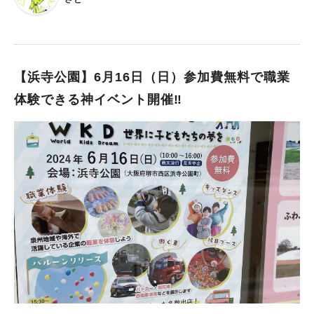
吊り橋を渡った村エリア、43番の野菜畑の近くにあります。 株
い♪ 1.中百舌鳥 2.深井 3.泉ケ丘 4.栂・美木多 5.光明池 6.和泉
数は約250株で、約60ｍ続いているそうです。 ハーベストの丘
中央 なんとたったの６駅です！ 逆に駅数の少なさは、お手軽に
のスタッフさんから、「あじさいロード」の紫陽花が今まさに見
参加出来るメリットでもあり、この範囲内でミッションをクリア
頃！という情報を教えていただきました。歩道に沿って続く紫陽
すれば良いのです。 参加費は無料ですが、その他に必要なもの
花たちの可愛らしさと言ったら… ハーベストの丘では「あじさ
【浜寺公園】6月16日（日）参加費無料で職業
はこちら。 1. LINEアプリが入っているスマートフォン等 ※LIN
いロード」のほか、「センターガーデン」の紫陽花も綺麗に咲い
Eアプリアカウントも必要です 2. 電車運賃 ※実費負担で、改札
体験できる神イベント開催‼︎
ているそうですよ。 「センターガーデン」は、入場ゲートから
の出入りが発生します。このイベント期間中の一日が800円で乗
街のエリアに入り、「ウェルカムガーデン」を抜けて、次に出て
り放題となるデジタルキップ「泉北デジタル1dayきっぷ」がめ
くる大きな庭園になります。 夕陽に照らされる紫陽花も趣があ
ちゃくちゃお得です！ ※アプリとアカウント、いずれかの支払
って良いですね。 写真は6月10日現在のもので、今年は雨が少な
い方法（クレジットカード、デビットカード、ApplePay、Goog
く気温も上がっているので、例年より見頃が早まっています。
lePay、プリペイドカード）が必要です →RYDE PASSアプリ取
開花状況やあじさいの写真は、公式Instagram や公式Twitterに
得 特筆したいのは、デジタルキップ（QRコード）入場時の反応
て随時公開されているので要チェック！ 今がまさにピークを迎
速度です。かなり速くて気持ち良いくらいでした。 あとは参考
えているので、急いで見に行ってみてくだいね！
までに、子どもの1日乗車が50円になる「GO50キッズ（ゴーゴ
ーキッズ）」サービスもかなりお得です。ICカードをつくる必要
があるのですが、「こどもICOCA」ならすぐに購入できます。
詳細はこちらのICOCA説明ページをご覧ください。 3. 好奇心
と探究心 このふたつをどうか大切に☆ LINEアプリの中にせんぼ
くんたちがいます。存在しているんです。（私はそう感じまし