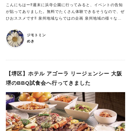
た） LINEアプリからは、せんぼくんとブラックせんぼくんの
こんにちはー‼︎週末に浜寺公園に行ってみると、イベントの告知
声で指示があり（※テキストだけを読むこともできます）、私た
が貼ってありました。無料でたくさん体験できるそうなので、ぜ
ちがそれに文字入力をして応えます。 そんな風に双方向でリア
ひおススメです‼︎ 泉州地域ならではの企画 泉州地域の様々な企
ルタイムにせんぼくんたちとやり取りをしていくと……あれがこ
業団体と一緒に職業体験ができるそうです。各ブースにて職業体
うなってああなって……嗚呼っ！ ストーリーを言いたいけれど
験をすると風船をもらえるみたいです。フィナーレでは、子ども
ジモトミン
言えないのです。ごめんなさい！ この先は実際にご自身の目と
たちの夢を書いた風船1000個の風船を一斉に飛ばすパフォーマ
めき
身体でワクワクとドキドキを体験してみて欲しいです。 ＜あら
ンスも。きっとキレイな風景が見られると思います。そして、飲
すじ＞ あなたとせんぼくん、ブラックせんぼくんは休憩室で休
食ブースでも泉州地域の人気キッチンカーが勢ぞろいするそうな
憩していると、突然そこにあっ た手帳がしゃべり始めました。
ので、そちらも楽しみですね♡ 今回のイベントのテーマは【世
「助けて、このままじゃ未来が消えてしまう！食い止めるにはタ
界に子どもたちの夢を】ということで、子どもが主役のキッズダ
イムスリップをして過 去の情報を手に入れるんだ！」 手帳はせ
ンスもたくさん行われるので、一緒に盛り上がってみてはいかが
【堺区】ホテル アゴーラ リージェンシー 大阪
んぼくんとブラックせんぼくんには時を超える不思議な力がある
ですか？ 職業体験を一部ご紹介 ⭐︎株式会社唯電設 電線を切って
堺のBBQ試食会へ行ってきました
と言います。 困ったあなたたちでしたが、手帳の真剣な様子に
自分でポイをつくってシャボン玉ができるそうです。自分でポイ
力を貸すことにしたのでした。 注意点としては、LINE画面に出
をつくる体験が出来るのも貴重な体験ですね。大きなシャボン玉
てきているせんぼくんたちからの「指令をよく読んで、タップ漏
にしようかな？可愛い形のシャボン玉にしようかな？と楽しめそ
れしない」こと。これだけです。 実際に遊んでみて感じたり体
うです。 ⭐︎fukugacrew コーヒーセット作り体験ができるそうで
験したものを、3つご紹介します。 1. 参加した人にしか分から
す。調べてみるとこのお店のドリップバッグコーヒーが堺市優良
ない「仲間意識」です。 私がチェックポイントで謎解きを終え
観光みやげ品として選ばれていたり、おつまみとしてポリポリと
て散策していると、向こうから冊子を手に持った女性がひとりで
食べられるコーヒー豆を販売しているんだとか。コーヒー好きの
チェックポイントに向かっているのが見えました。もちろん、私