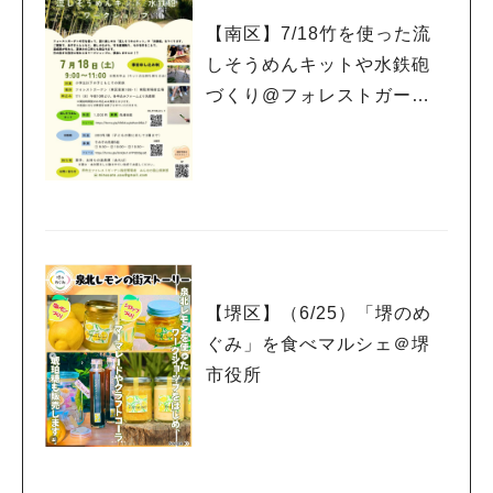
【南区】7/18竹を使った流
しそうめんキットや水鉄砲
づくり@フォレストガーデ
ン（7/1から申込先着順）
【堺区】（6/25）「堺のめ
ぐみ」を食べマルシェ＠堺
市役所