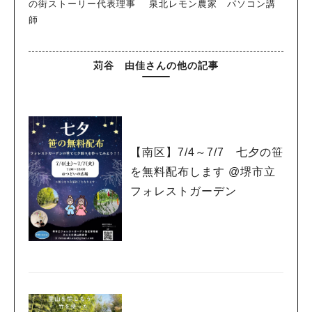
の街ストーリー代表理事 泉北レモン農家 パソコン講
師
苅谷 由佳さんの他の記事
【南区】7/4～7/7 七夕の笹
を無料配布します @堺市立
フォレストガーデン