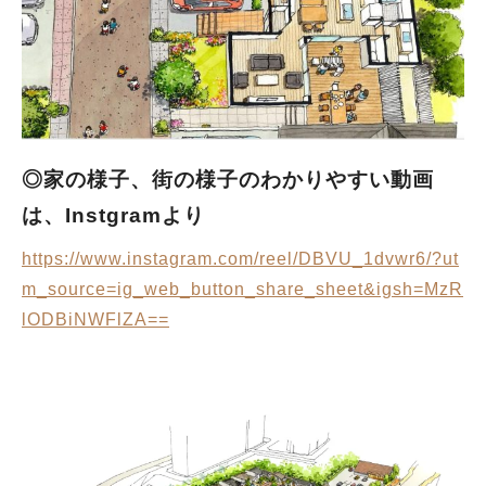
◎家の様子、街の様子のわかりやすい動画
は、Instgramより
https://www.instagram.com/reel/DBVU_1dvwr6/?ut
m_source=ig_web_button_share_sheet&igsh=MzR
lODBiNWFlZA==