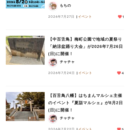
もちの
2026年7月27日
イベント
1
【中百舌鳥】梅町公園で地域の夏祭り
「納涼盆踊り大会」が2026年7月26日
人気のキーワード
(日)に開催！
#泉ヶ丘駅
#栂・美木多駅
#光明池駅
#なかもず駅
#深井駅
#ランチ
#カフェ
チャチャ
#あなたはどっち？
2026年7月24日
イベント
4
【百舌鳥八幡】はちまんマルシェ主催
のイベント『夏詣マルシェ』が8月2日
(日)に開催！
チャチャ
2026年7月22日
イベント
5