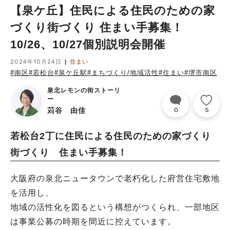
【泉ケ丘】住民による住民のための家
づくり街づくり 住まい手募集！
10/26、10/27個別説明会開催
2024年10月24日
住まい
#南区
#若松台
#泉ケ丘駅
#まちづくり/地域活性
#住まい
#堺市南区
泉北レモンの街ストーリ
ー
苅谷 由佳
0
5
若松台2丁に住民による住民のための家づくり
街づくり 住まい手募集！
大阪府の泉北ニュータウンで老朽化した府営住宅敷地
を活用し、
地域の活性化を図るという構想がつくられ、一部地区
は事業公募の時期を間近に控えています。