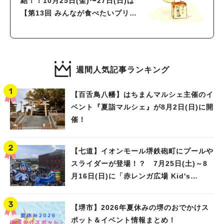
結！！10月25日(金)〜27日(日)は
【第13回 みんなが食べたいプリン
総選挙】
週間人気記事ランキング
【百舌鳥八幡】はちまんマルシェ主催のイ
ベント『夏詣マルシェ』が8月2日(日)に開
催！
【七道】イオンモール堺鉄砲町にプールや
スライダーが登場！？ 7月25日(土)～8
月16日(日)に「赤レンガ広場 Kid's
Water PARK 2026」が開催
【堺市】2026年夏休みの堺のおでかけス
ポット＆イベント情報まとめ！