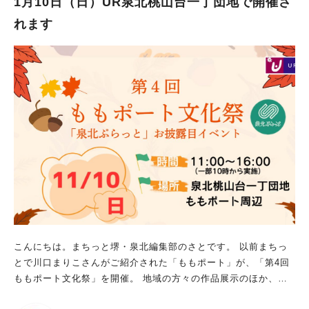
1月10日（日）UR泉北桃山台一丁団地で開催さ
もマルシェは、10：30～15：00 おいしい泉北レモン🄬のレモネ
れます
ードや綿菓子を、お楽しみに♪ 2024.11.7 NHK総合 午後LIVEニ
ュースーン 「おまかせ中継」の何も知らないアナウンサーが、
「泉北ニュータウンはレモンの街の実態を調査せよ」 とのミッ
ションを課された生中継で、活動をお取り上げいただきました。
台本なし、本当にアナウンサーは何も知らされていない中での生
中継、 「泉北ニュータウンはレモンの街の実態を調査せよ」 の
ミッションで活動をご紹介いただき、ありがとうございました。
泉北レモンの街ストーリー https://senboku-lemon.net/
こんにちは。まちっと堺・泉北編集部のさとです。 以前まちっ
とで川口まりこさんがご紹介された「ももポート」が、「第4回
ももポート文化祭」を開催。 地域の方々の作品展示のほか、飲
食販売やワークショップなど、お楽しみが盛りだくさんな内容で