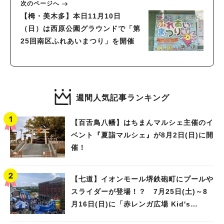
次のページへ
【栂・美木多】本日11月10日
（日）は西原公園グラウンドで「第
25回南区ふれあいまつり」を開催
週間人気記事ランキング
【百舌鳥八幡】はちまんマルシェ主催のイ
ベント『夏詣マルシェ』が8月2日(日)に開
催！
【七道】イオンモール堺鉄砲町にプールや
スライダーが登場！？ 7月25日(土)～8
月16日(日)に「赤レンガ広場 Kid's
Water PARK 2026」が開催