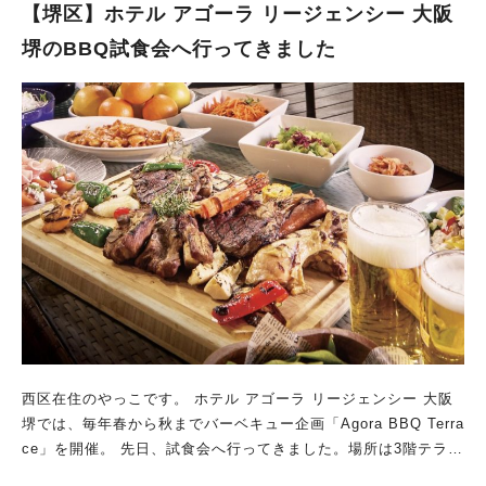
っきょう】（プレミアム米酢、米酢、黒糖）3種類の味が楽しめ
【堺区】ホテル アゴーラ リージェンシー 大阪
るそうです。 ⭐︎パフェヤNOYAUX Fukaiノワイヨ深井 【星のカ
堺のBBQ試食会へ行ってきました
ケラの琥珀糖】 キラキラとした鉱石のような琥珀糖。 シャリ、
プルッとした食感と優しい甘さのお菓子が販売されるそうです。
【泉北レモン®︎ クラフトコーラ】 泉北レモンを使用したクラフ
トコーラを販売。皮まで安心安全な堺市南区産『泉北レモン
®』。その果汁とピール、花の蜂蜜に、８種類 のスパイス＆ハー
ブ等をブレンドした、香り豊かなコーラシロップです。炭酸やお
湯、紅茶などで５倍程度に薄めて、飲みたい時に飲める商品で
す。 ほかにもたくさんの店舗が並びます。 さかいスイーツフェ
スタ ⭐︎PARA お店で一番人気のオリジナルチュロスは、米粉のも
ちっと生地にシンプルな味が間違いない美味しさ。デコチュロス
は3種類のチョコをベースに様々なトッピングで見た目もかわい
いチュロスです。 ⭐︎株式会社Pasah はにわぷりん はにわぷり
ん金銀2個セット 金・銀の陶器に入ったプリンが4年ぶりに登
場！ 高級ブランドたまご、ヨード卵・光を使用したプリン。 仕
西区在住のやっこです。 ホテル アゴーラ リージェンシー 大阪
上げに金箔と銀箔をあしらったゴージャスなセットで、1日5セッ
堺では、毎年春から秋までバーベキュー企画「Agora BBQ Terra
ト限定。 「はにわぷりんカスタード」はプリン1個あたり卵黄を
ce」を開催。 先日、試食会へ行ってきました。場所は3階テラ
4個分使用し、卵の味がしっかりと感じられるそうで、食後の陶
ス。緑に囲まれた野外空間でソファに座りながら、ラグジュアリ
器は小物入れや植栽に利用できる嬉しい逸品。 SAKAIグルメ広