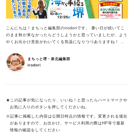
ら、トロピカルな味と思いきや、しょう油、みりん、ニンニクが
入った和風テイスト。お肉にマッチしてました。ビュッフェにフ
ォンデュ用のチーズがあり、BBQコンロで温めて肉につけて食
べてみましたがこれも絶品。ホタテはおろしポン酢で。いろんな
ソースで〝味変〟しながら食べると盛り上がりますよ。 料理長
こんにちは！まちっと編集部のirodoriです。 暑い日が続いてこ
おすすめの魚介類などがオプション（追加料金）で楽しめます。
のまま秋が来なかったらどうしようかと思っていましたが、よう
おすすめは自分で作れるホテルクオリティの焼きそば いろんな
やくお出かけ意欲がわいてくる気温になりつつありますね！ 秋
メニューを試食した中で最も印象に残っているのが、焼きそば。
から冬にかけて、堺をぐるっとお散歩するのにピッタリな企画を
油をひいたアルミ皿に、ビュッフェから調達した、麺と野菜を入
紹介します。 堺市とJR西日本では、「海から手繰る堺」をテー
まちっと堺・泉北編集部
れてBBQコンロの上で炒めながら、特製のソース、塩、コショ
マにした「WESTERで巡る やっぱえぇやん！ 堺旅2024秋 デジ
irodori
ウをかけてできあがり。食べると、太麺のモチモチ食感がクセに
タルスタンプラリー」を10月8日（火）～12月25日（水）に開
なります。ホテルの焼きそばってこんなに上品な味わいになるの
催。スタンプを集めると、すてきな景品が手に入るそうですよ。
かと驚きました。家では作れないおいしさをぜひ試してほしいで
※画像はすべて提供写真。
す。 ほかにも、ポップコーンが作れたり、6種のアイスクリーム
があったりと大満足な内容。また、駅から直結している立地も便
★この記事が気になったり、いいね！と思ったらハートマークや
人気のキーワード
利。5/31（金）までならこれらの BBQプランがお得に。暖かく
お気に入りのボタンを押してくださいね。
#泉ヶ丘駅
#栂・美木多駅
#光明池駅
#なかもず駅
#深井駅
#ランチ
#カフェ
なったこの時季、屋外でこだわりBBQを楽しみませんか？
※記事に掲載した内容は公開日時点の情報です。変更される場合
#あなたはどっち？
がありますので、お出かけ、サービス利用の際はHP等で最新
情報の確認をしてください