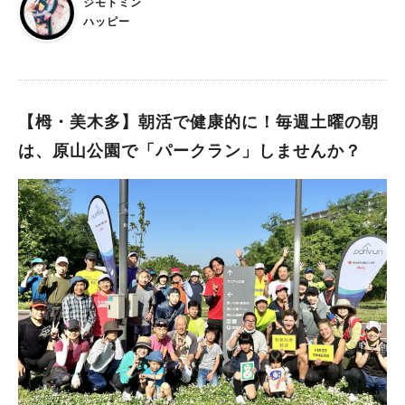
ジモトミン
日(土)、10日(日） 泉北高速鉄道 泉ヶ丘駅 徒歩5分 パンジョ5
ハッピー
階 パンジョホールにて 第45回大阪刀剣まつりが開催されま
す。 入場無料 皆さま「刀剣」、見たことがおありでしょうか？
【栂・美木多】朝活で健康的に！毎週土曜の朝
は、原山公園で「パークラン」しませんか？