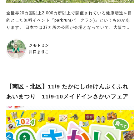
全世界20カ国以上2,000カ所以上で開催されている健康増進を目
的とした無料イベント『parkrun(パークラン)』というものがあ
ります。 日本では37カ所の公園が会場となっていて、大阪では4
カ所、そのうち南大阪で唯一の開催地が原山公園にあるのをご存
知ですか？ 全世界、日本中、どこでも土曜日の朝8時にスタート
ジモトミン
し、集まったみんなで5kmのコースをそれぞれのペースで歩いた
川口まりこ
り走ったりしています。 歩かなくても走らなくても、見に来る
だけや応援隊やボランティアとしての参加も歓迎。 犬の散歩で
もOK、ベビーカーでもOK、車椅子でもOK！ そんな地域の人と
人が気軽に繋がれる素敵なコミュニティが、原山公園で2022年9
月から始まっています！ 2023年10月24日(火)18:00~放送 NHK
【南区・北区】11/9 たかにしdeけんぷくふれ
『ほっと関西』の番組内で、街の魅力を紹介する「ええやん！こ
あいまつり 11/9-10メイドインさかいフェア
の街」のコーナーでも放送されました。 2024年5月18日の開催
時で開始からの合計参加人数が2000人に達し、いつも参加して
くれている小学生が記念メダルを作ってきてくれました！ 参加
無料でどなたでも♪ 土曜の朝にちょっと早起きして、足を運んで
みてください♡