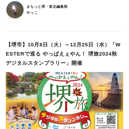
ーな空間でBBQが楽しめます。 充実したビュッフェもあって、
場 ⭐︎ごはんの時間 胡麻の香り・甘みと出汁のバランスを考えた
まちっと堺・泉北編集部
マイスタイルのBBQが楽しめる 私がいただいたのが「スタンダ
スタンダードな【金ごまいなり】や、 低温調理でしっとりさせ
やっこ
ードBBQコース（フリードリンク付き）」。牛ロースや豚スペ
たお肉に自家製醤油タレや出汁を含ませた薄揚げを使用した【ロ
アリブ、ボイル帆立などが付いたBBQプレートが1人1つずつ席
ーストビーフいなり】など、いろんないなりを味わうことができ
まで届きます。 昨年まではすべてのメニューが席まで運ばれて
ます。 ⭐︎ペトリス 国産小麦粉100%の生地に数種類のチーズをた
いましたが、今年はBBQプレート以外のメニューがビュッフェ
っぷり乗せた、さっくりカリッとした生地の食感とチーズのふわ
スタイルに。サラダや焼き野菜から、パンとともにいただけるア
【堺市】10月8日（火）～12月25日（水）「W
ふわ感が楽しめるペトリス一番人気の【チーズだけのピザ】や、
ヒージョやカレーライス、デザート、ソフトドリンク、クラフト
国産小麦粉100%の生地に伝統的なトマトソースとモッツァレラ
ESTERで巡る やっぱえぇやん！ 堺旅2024秋
ビールなどのアルコールドリンク、好みの味で作ってくれるカク
チーズを乗せて焼いた定番ピザ【マルゲリータ】などをいただけ
デジタルスタンプラリー」開催
テル（ノンアルコールも可能）まで、好きなものを好きなだけチ
ます。 手づくり体験ひろば ⭐︎角野晒染株式会社 世界にたった一
ョイスできます。 焼いた食材は6種類のソースなど味変しながら
つの雪花絞り染め手ぬぐい染め体験。6色の中から好きな色を選
いただける 炭火入りのBBQコンロは各組にスタンバイ。自身で
んで染める自分だけのオリジナル手ぬぐいです。 小さなお子様
食材を焼くことができます。思うように焼けなかったり、火が強
でも体験できるそうです。 ⭐︎郵便局 「とびだすポストカード」
すぎたら、調度良い火加減になるよう、スタッフが調整してくれ
の手づくり体験ができます。小さなお子さまでも簡単に作成する
ます。 「スタンダードBBQコース」についている牛ロース肉は
ことができるそうなので、ぜひこちらもしてみてくださいね。
厚さ約1㎝ほどあるので、ハサミで切りながらいただけます。 テ
他にも消防車展示や警察車両コーナーなど、子どもが楽しめるコ
ーブルには、味噌だれ、ホットソース、ポリネシアンソース、か
ーナーはもちろん、堺とれたて野菜市やスタンプラリーなども開
らしマヨネーズ、ケチャップ、おろしポン酢のソースがスタンバ
催されるのでそちらもお楽しみに！
イ。まずはお肉をポリネシアンソースでいただきました。名前か