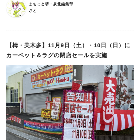
す。 ももポートって？ 栂・美木多駅から歩いてすぐ、UR泉北桃
まちっと堺・泉北編集部
山台一丁団地内にある団地住民以外でも誰でも利用できるコミュ
さと
ニティ拠点。 地域の方々が主体となって、集う場所や楽しむた
めの場所づくりを「ももポート運営会議」が進めているそうで
す。 文化祭の内容は？ そんな「ももポート」の周辺で開催され
る、文化祭のイベントスケジュールは下記になります。 ⚫︎作品
出店 11:00〜16:00 場所：集会所 写真、絵画、粘土細工など、
【栂・美木多】11月9日（土）・10日（日）に
地域の方々の作品を展示。当日の持ち込みも可能なんだとか。
カーペット＆ラグの閉店セールを実施
⚫︎ミニブーケづくり 13:00〜15:00 場所：ももポートの畑 もも
ポートの畑に咲いた花を使ったミニブーケ作りを開催。持ち帰っ
て飾ることもできます。 ⚫︎カラオケ大会 12:00〜1400 場所：
ウッドデッキ 邦楽、洋楽などジャンルを問わず、なんでもあ
り！歌の上手さに関係なく、誰でも大歓迎だそう。 ⚫︎木曜カフ
ェ 11:00〜16:00 場所：ももポート いつもの木曜カフェが限定
で日曜日にOPEN！お菓子と淹れたてコーヒーが楽しめます。
⚫︎キリン午後の紅茶セミナー ①11:00〜11:40 ②14:00〜14:40
場所：集会所 紅茶の歴史や茶葉について楽しく学べるセミナ
ー。キリン午後の紅茶を使った簡単アレンジティー作りや紅茶と
のおいしい食べ合わせ体験もご用意。 ※定員は各回先着8名 ⚫︎
飲食販売 11:00〜16:00 場所：広場 ハートフルサンクさんの飲