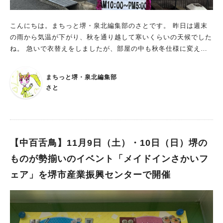
食販売を実施。テイクアウトも可能なのでお気軽にお越しくださ
い。 ※なくなり次第終了 モビリティハブ「泉北ぷらっと」の
こんにちは。まちっと堺・泉北編集部のさとです。 昨日は週末
お披露目会も！ さらに当日は、最新モビリティのお披露目もあ
の雨から気温が下がり、秋を通り越して寒いくらいの天候でした
るんだとか。 シェアサイクルなどの様々な移動サービスと飲
ね。 急いで衣替えをしましたが、部屋の中も秋冬仕様に変えた
食・物販などの生活サービスが集約された交流拠点「泉北ぷらっ
いな〜と思っていた矢先に アクロスモールの近くで、今までに
と」が 11月より「ももポート」前の広場で始まっていることを
はなかった見慣れない装飾をしたお店を発見！ オーダーカーテ
ご存知でしょうか。 11月10日（日）の 10:00〜15:00には、パ
まちっと堺・泉北編集部
ンや窓装飾の採寸やお見積もりを無料でされている、激安カーペ
ーソナルモビリティの展示・説明が実施されるので、この機会に
さと
ットとラグのお店「インテリアひらく」さんが大売り出しののぼ
最新の移動モビリティをぜひ体感してみてください。 お出かけ
りを出されていました。 近づいてよく見てみると… 11月9日
にもぴったりなこの週末、近くの西原公園や南区役所では「南区
（土）と10日（日）の二日間に渡って、閉店セールをされるよう
ふれあいまつり」も開催予定ですので、色々巡ってみてはいかが
です。 時間は両日10:00〜17:00の7時間だそう。 店内商品全品
でしょうか。
が50%オフ！ ただしオーダー品や取り寄せの一部商品は除くと
【中百舌鳥】11月9日（土）・10日（日）堺の
注意書きが書かれています。 これから冬に向けて、カーペット
ものが勢揃いのイベント「メイドインさかいフ
やラグを新調したいと考えている方にもピッタリですね。 開催
ェア」を堺市産業振興センターで開催
日時をチェックして、ぜひ足を運んでみてください。