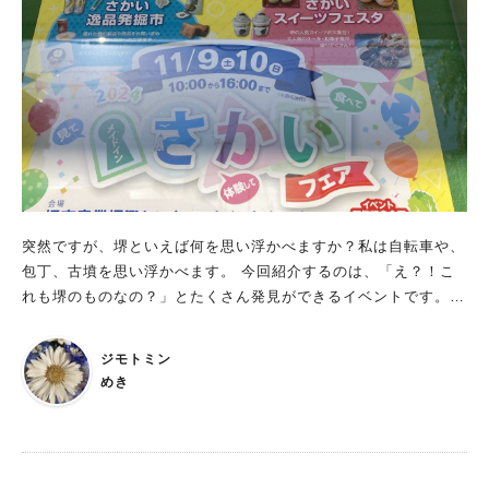
突然ですが、堺といえば何を思い浮かべますか？私は自転車や、
包丁、古墳を思い浮かべます。 今回紹介するのは、「え？！こ
れも堺のものなの？」とたくさん発見ができるイベントです。
食べて、見て、体験できる 今週末11月9日（土）と10日（日）
になかもず駅より徒歩5分の堺市産業振興センターイベントホー
ジモトミン
ルほかで「メイドインさかいフェア」が開催されるそうです。
めき
なかには、以前まちっと堺でも紹介されたお店さんや商品もたく
さん見受けられました。どんなものがあるのか詳細を見ていきま
しょう。 さかい逸品発掘市 優れた堺の製品や商品、サービスが
発掘できるブースです。 ⭐︎Rabbit Farm 堺産まれの【天使のら