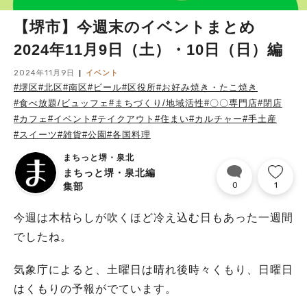
【堺市】今週末のイベントまとめ
2024年11月9日（土）・10日（日）編
2024年11月9日
イベント
#堺区
#北区
#南区
#ビール
#区役所
#お好み焼き・たこ焼き
#食べ放題/ビュッフェ
#まちづくり/地域活性
#〇〇専門店
#閉店
#カフェ
#イベント
#テイクアウト
#住まい
#カルチャー
#手土産
#スイーツ
#雑貨
#公園
#各国料理
まちっと堺・泉北
まちっと堺・泉北編
0
1
集部
今週は木枯らしが吹くほど冷え込む日もあった一週間
でしたね。
気象庁によると、土曜日は晴れ後時々くもり、日曜日
はくもりの予報がでています。