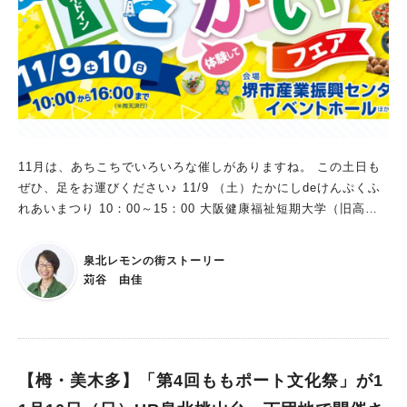
11月は、あちこちでいろいろな催しがありますね。 この土日も
ぜひ、足をお運びください♪ 11/9 （土）たかにしdeけんぷくふ
れあいまつり 10：00～15：00 大阪健康福祉短期大学（旧高倉
台西小学校）にて、高倉台西地区のふれあいまつりが開催されま
す。 泉北レモンの街ストーリーも、子どもたちに喜んでいただ
泉北レモンの街ストーリー
けるよう、がんばります♪ 同時に、 大阪健康福祉短期大学の学
苅谷 由佳
園祭が開催されます。 11/9（土）-10（日） メイドインさかい
フェア 堺市産業振興センター（なかもず） 10：00～16：00 htt
ps://madeinsakai.com/ 泉北レモン🄬の琥珀糖、新触感でレモ
ンを感じるさわやかなお菓子で出店します🍋 11/10 なんでもマ
ルシェで泉北レモン🄬のレモネード 和泉つどいのコンサート な
【栂・美木多】「第4回ももポート文化祭」が1
んでもマルシェ @泉北高速鉄道 和泉中央駅 アムゼ広場 なんで