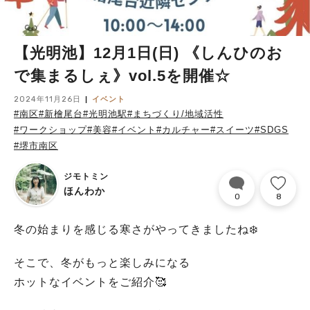
【光明池】12月1日(日) 《しんひのお
で集まるしぇ》vol.5を開催☆
2024年11月26日
イベント
#南区
#新檜尾台
#光明池駅
#まちづくり/地域活性
#ワークショップ
#美容
#イベント
#カルチャー
#スイーツ
#SDGS
#堺市南区
ジモトミン
ほんわか
0
8
冬の始まりを感じる寒さがやってきましたね❄️
そこで、冬がもっと楽しみになる
ホットなイベントをご紹介🥰