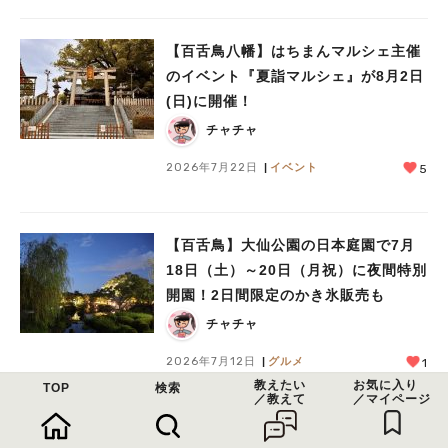
【百舌鳥八幡】はちまんマルシェ主催
のイベント『夏詣マルシェ』が8月2日
(日)に開催！
チャチャ
2026年7月22日
イベント
5
【百舌鳥】大仙公園の日本庭園で7月
18日（土）～20日（月祝）に夜間特別
開園！2日間限定のかき氷販売も
チャチャ
2026年7月12日
グルメ
1
教えたい
お気に入り
TOP
検索
／教えて
／マイページ