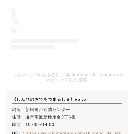
人気のキーワード
#泉ヶ丘駅
#栂・美木多駅
#光明池駅
#なかもず駅
#深井駅
#ランチ
#カフェ
‘しんひのお’de集まるしぇ(@shinhino_de_atsumarch
#あなたはどっち？
e)がシェアした投稿
《しんひのおであつまるしぇ》vol.5
場所：新檜尾台近隣センター
住所：堺市南区新檜尾台3丁6番
時間：10:00〜14:00
URL：
https://www.instagram.com/shinhino_de_ats