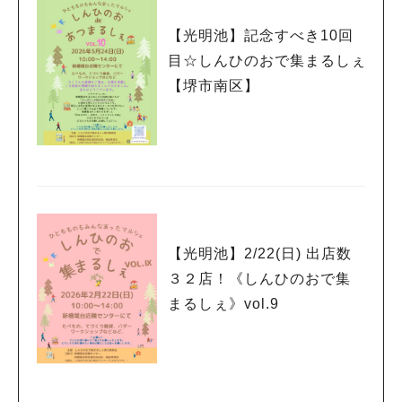
【光明池】記念すべき10回
目☆しんひのおで集まるしぇ
【堺市南区】
【光明池】2/22(日) 出店数
３２店！《しんひのおで集
まるしぇ》vol.9