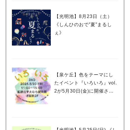
【光明池】8月23日（土）
《しんひのおで”夏”まるし
ぇ》
【泉ケ丘】色をテーマにし
たイベント『いろいろ』vol.
2が5月30日(金)に開催され
ます✨
【光明池】5月25日(日) 《し