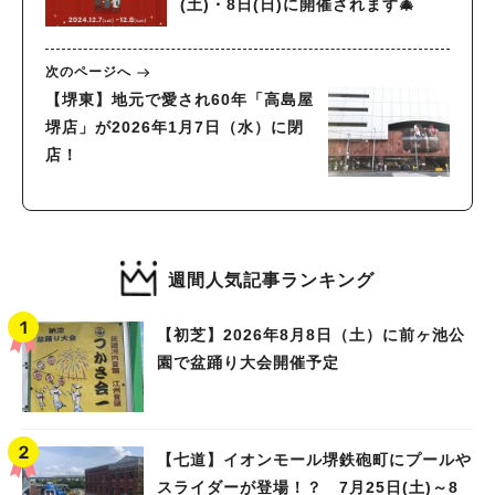
(土)・8日(日)に開催されます🎄
次のページへ
【堺東】地元で愛され60年「高島屋
堺店」が2026年1月7日（水）に閉
店！
週間人気記事ランキング
【初芝】2026年8月8日（土）に前ヶ池公
園で盆踊り大会開催予定
【七道】イオンモール堺鉄砲町にプールや
スライダーが登場！？ 7月25日(土)～8