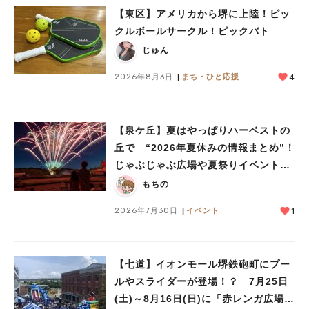
【東区】アメリカから堺に上陸！ピッ
クルボールサークル！ピックバト
じゅん
2026年8月3日
まち・ひと応援
4
【泉ケ丘】夏はやっぱりハーベストの
人気のキーワード
丘で “2026年夏休みの情報まとめ”！
#泉ヶ丘駅
#栂・美木多駅
#光明池駅
#なかもず駅
#深井駅
#ランチ
#カフェ
じゃぶじゃぶ広場や夏祭りイベントで
#あなたはどっち？
ミニ花火ショーも
もちの
2026年7月30日
イベント
1
【七道】イオンモール堺鉄砲町にプー
ルやスライダーが登場！？ 7月25日
(土)～8月16日(日)に「赤レンガ広場