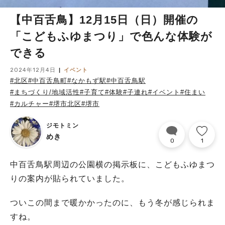
【中百舌鳥】12月15日（日）開催の
「こどもふゆまつり」で色んな体験が
できる
2024年12月4日
イベント
#北区
#中百舌鳥町
#なかもず駅
#中百舌鳥駅
#まちづくり/地域活性
#子育て
#体験
#子連れ
#イベント
#住まい
#カルチャー
#堺市北区
#堺市
ジモトミン
めき
0
1
中百舌鳥駅周辺の公園横の掲示板に、こどもふゆまつ
りの案内が貼られていました。
ついこの間まで暖かかったのに、もう冬が感じられま
すね。