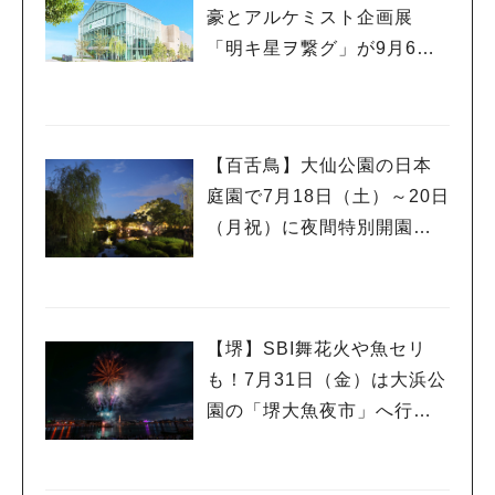
豪とアルケミスト企画展
「明キ星ヲ繋グ」が9月6日
(日)まで開催！
【百舌鳥】大仙公園の日本
庭園で7月18日（土）～20日
（月祝）に夜間特別開園！2
日間限定のかき氷販売も
【堺】SBI舞花火や魚セリ
も！7月31日（金）は大浜公
園の「堺大魚夜市」へ行こ
う