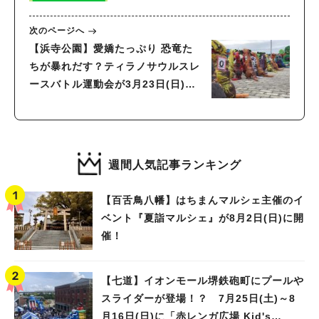
次のページへ
【浜寺公園】愛嬌たっぷり 恐竜た
ちが暴れだす？ティラノサウルスレ
ースバトル運動会が3月23日(日)に
開催決定
週間人気記事ランキング
【百舌鳥八幡】はちまんマルシェ主催のイ
ベント『夏詣マルシェ』が8月2日(日)に開
催！
【七道】イオンモール堺鉄砲町にプールや
スライダーが登場！？ 7月25日(土)～8
月16日(日)に「赤レンガ広場 Kid's