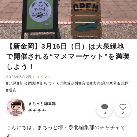
【新金岡】3月16日（日）は大泉緑地
で開催される“マメマーケット”を満喫
しよう！
2025年3月9日
イベント
#北区
#新金岡駅
#まちづくり/地域活性
#音楽
#大泉緑地
#堺市北区
#堺市
まちっと編集部
チャチャ
0
3
こんにちは。まちっと堺・泉北編集部のチャチャで
す。