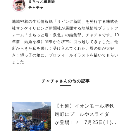
まちっと編集部
チャチャ
地域密着の生活情報紙「リビング新聞」を発行する株式会
社サンケイリビング新聞社が展開する地域情報プラットフ
ォーム「まちっと堺・泉北」の編集部、チャチャです。10
年前、結婚を機に関東から堺市に引っ越してきました。他
所からきた私を優しく受け入れてくれた、堺の街が大好
き！堺っ子の娘に、プロフィールイラストを描いてもらい
ました
チャチャさんの他の記事
【七道】イオンモール堺鉄
砲町にプールやスライダー
が登場！？ 7月25日(土)～
8月16日(日)に「赤レンガ広