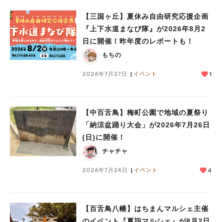
【三国ヶ丘】夏休み自由研究応援企画
『上下水道まなび隊』が2026年8月2
日に開催！昨年度のレポートも！
もちの
2026年7月27日
イベント
1
【中百舌鳥】梅町公園で地域の夏祭り
「納涼盆踊り大会」が2026年7月26日
(日)に開催！
チャチャ
2026年7月24日
イベント
4
人気のキーワード
#泉ヶ丘駅
#栂・美木多駅
#光明池駅
#なかもず駅
#深井駅
#ランチ
#カフェ
#あなたはどっち？
【百舌鳥八幡】はちまんマルシェ主催
のイベント『夏詣マルシェ』が8月2日