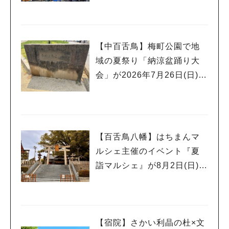
場 Kid’s Water PARK 202
6」が開催
【中百舌鳥】梅町公園で地
域の夏祭り「納涼盆踊り大
会」が2026年7月26日(日)に
開催！
【百舌鳥八幡】はちまんマ
ルシェ主催のイベント『夏
詣マルシェ』が8月2日(日)に
開催！
【宿院】さかい利晶の杜×文