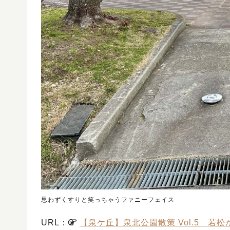
思わずくすりと笑っちゃうファニーフェイス
URL：
【泉ケ丘】泉北公園散策 Vol.5 若