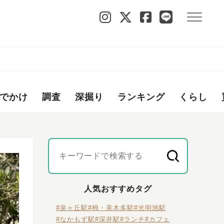
でかけ
調査
深掘り
ランキング
くらし
人気おすすめタグ
#泉ヶ丘駅
#栂・美木多駅
#光明池駅
#なかもず駅
#深井駅
#ランチ
#カフェ