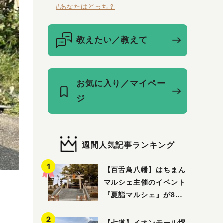
#あなたはどっち？
教えたい／教えて
お気に入り／マイペー
ジ
週間人気記事ランキング
【百舌鳥八幡】はちまん
マルシェ主催のイベント
『夏詣マルシェ』が8月2
日(日)に開催！
【七道】イオンモール堺