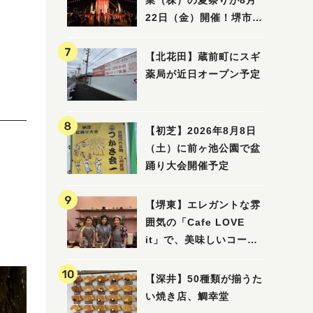
業（株）の夏祭りが8月
22日（金）開催！堺市北
区で愛される大賑わいの
納涼祭
【北花田】蔵前町にスギ
薬局が近日オープン予定
【初芝】2026年8月8日
（土）に前ヶ池公園で盆
踊り大会開催予定
【堺東】エレガントな雰
囲気の「Cafe LOVE
it」で、美味しいコーヒ
ーはいかがでしょうか？
【深井】50種類が揃うた
い焼き店、鯛幸堂