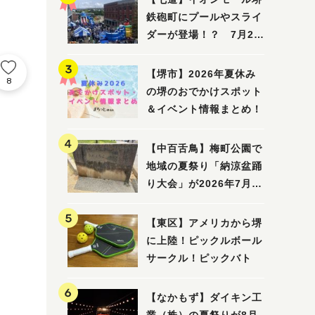
鉄砲町にプールやスライ
ダーが登場！？ 7月25
日(土)～8月16日(日)に
「赤レンガ広場 Kid's
【堺市】2026年夏休み
8
Water PARK 2026」が
の堺のおでかけスポット
開催
＆イベント情報まとめ！
【中百舌鳥】梅町公園で
地域の夏祭り「納涼盆踊
り大会」が2026年7月26
日(日)に開催！
【東区】アメリカから堺
に上陸！ピックルボール
サークル！ピックバト
【なかもず】ダイキン工