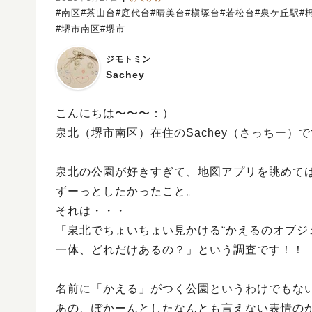
#南区
#茶山台
#庭代台
#晴美台
#槇塚台
#若松台
#泉ケ丘駅
#
#堺市南区
#堺市
ジモトミン
Sachey
こんにちは〜〜〜：）
泉北（堺市南区）在住のSachey（さっちー）
泉北の公園が好きすぎて、地図アプリを眺めて
ずーっとしたかったこと。
それは・・・
「泉北でちょいちょい見かける“かえるのオブジ
一体、どれだけあるの？」という調査です！！
名前に「かえる」がつく公園というわけでもな
あの、ぽかーんとしたなんとも言えない表情の