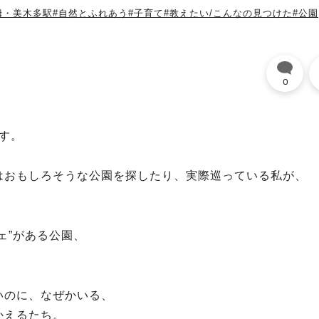
栂・美木多駅
#自然とふれあう
#子育て
#教えたい/こんなの見つけた
#公園
0
です。
はおもしろそうな公園を探したり、実際巡っている私が、
ェ”がある公園、
いのに、なぜかいる、
かえるたち。