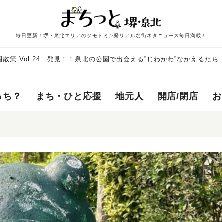
毎日更新！堺・泉北エリアのジモトミン発リアルな街ネタニュース毎日満載！
散策 Vol.24 発見！！泉北の公園で出会える”じわかわ”なかえるたち
っち？
まち・ひと応援
地元人
開店/閉店
お