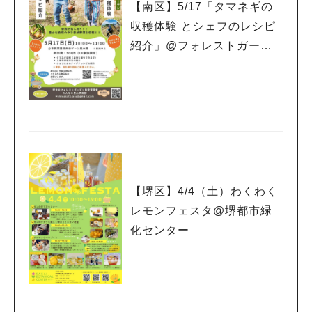
【南区】5/17「タマネギの
収穫体験 とシェフのレシピ
紹介」@フォレストガーデ
ン
【堺区】4/4（土）わくわく
レモンフェスタ@堺都市緑
化センター