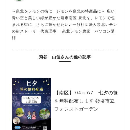
～泉北をレモンの街に レモンを泉北の特産品に～ 広い
青い空と美しい緑が豊かな堺市南区 泉北を、レモンで包
まれる街に、さらに輝かせたい♪ 一般社団法人泉北レモン
の街ストーリー代表理事 泉北レモン農家 パソコン講
師
苅谷 由佳さんの他の記事
【南区】7/4～7/7 七夕の笹
を無料配布します @堺市立
フォレストガーデン