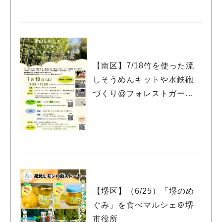
【南区】7/18竹を使った流
しそうめんキットや水鉄砲
づくり@フォレストガーデ
ン（7/1から申込先着順）
【堺区】（6/25）「堺のめ
ぐみ」を食べマルシェ＠堺
市役所