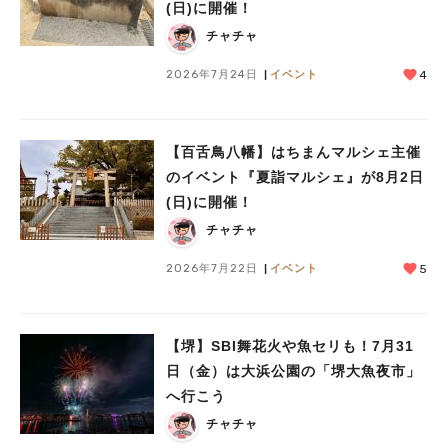
(日)に開催！
チャチャ
2026年7月24日
イベント
4
【百舌鳥八幡】はちまんマルシェ主催
人気のキーワード
のイベント『夏詣マルシェ』が8月2日
(日)に開催！
#泉ヶ丘駅
#栂・美木多駅
#光明池駅
#なかもず駅
#深井駅
#ランチ
#カフェ
#あなたはどっち？
チャチャ
2026年7月22日
イベント
5
【堺】SBI舞花火や魚セリも！7月31
日（金）は大浜公園の「堺大魚夜市」
へ行こう
チャチャ