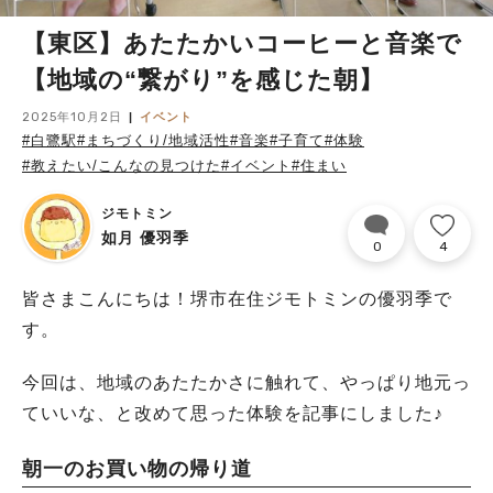
【東区】あたたかいコーヒーと音楽で
【地域の“繋がり”を感じた朝】
2025年10月2日
イベント
#白鷺駅
#まちづくり/地域活性
#音楽
#子育て
#体験
#教えたい/こんなの見つけた
#イベント
#住まい
ジモトミン
如月 優羽季
0
4
皆さまこんにちは！堺市在住ジモトミンの優羽季で
す。
今回は、地域のあたたかさに触れて、やっぱり地元っ
ていいな、と改めて思った体験を記事にしました♪
朝一のお買い物の帰り道