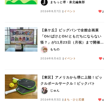
まちっと堺・泉北編集部
2026年8月7日
イベント
2
【泉ケ丘】ビッグバンで全館企画展
「Oh!ばけとOh!ともだちにならない
怪？」が11月23日（月祝）まで開催
中！
もちの
2026年8月6日
イベント
1
人気のキーワード
#泉ヶ丘駅
#栂・美木多駅
#光明池駅
#なかもず駅
#深井駅
#ランチ
#カフェ
【東区】アメリカから堺に上陸！ピッ
#あなたはどっち？
クルボールサークル！ピックバト
じゅん
2026年8月3日
まち・ひと応援
4