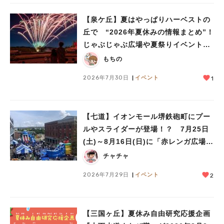
【泉ケ丘】夏はやっぱりハーベストの
丘で “2026年夏休みの情報まとめ”！
じゃぶじゃぶ広場や夏祭りイベントで
ミニ花火ショーも
もちの
2026年7月30日
イベント
1
【七道】イオンモール堺鉄砲町にプー
ルやスライダーが登場！？ 7月25日
(土)～8月16日(日)に「赤レンガ広場
Kid’s Water PARK 2026」が開催
チャチャ
2026年7月29日
イベント
2
【三国ヶ丘】夏休み自由研究応援企画