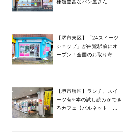
種類豊富なパン屋さん
【ル・クロワッサン 堺東】
【堺市東区】「24スイーツ
ショップ」が白鷺駅前にオ
ープン！全国のお取り寄せ
スイーツが24時間いつでも
買える
【堺市堺区】ランチ、スイ
ーツ有✨本の試し読みができ
るカフェ【パルネット 本
と珈琲 ベルマージュ堺
店】