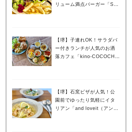
リューム満点バーガー「SE
AGULL DINER（シーガル
ダイナー）」
【堺】子連れOK！サラダバ
ー付きランチが人気のお洒
落カフェ「kino-COCOCHI
（キノココチ）」
【堺】石窯ピザが人気！公
園前でゆったり気軽にイタ
リアン「and loveit（アンド
ラビット）」