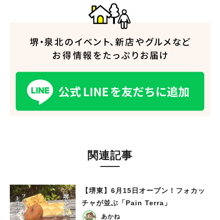
人気のキーワード
#泉ヶ丘駅
#栂・美木多駅
#光明池駅
#なかもず駅
#深井駅
#ランチ
#カフェ
関連記事
#あなたはどっち？
【堺東】6月15日オープン！フォカッ
チャが並ぶ「Pain Terra」
あかね