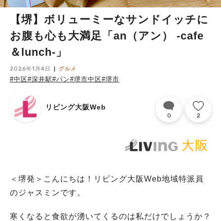
【堺】ボリューミーなサンドイッチに
お腹も心も大満足「an（アン） -cafe
＆lunch-」
2026年1月4日
グルメ
#中区
#深井駅
#パン
#堺市中区
#堺市
リビング大阪Web
0
2
＜堺発＞こんにちは！リビング大阪Web地域特派員
のジャスミンです。
寒くなると食欲が湧いてくるのは私だけでしょうか？