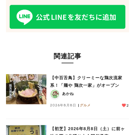
関連記事
【中百舌鳥】クリーミーな鶏次流家
系！「麺や 鶏次一家」がオープン
あかね
2026年8月8日
グルメ
2
【初芝】2026年8月8日（土）に前ヶ