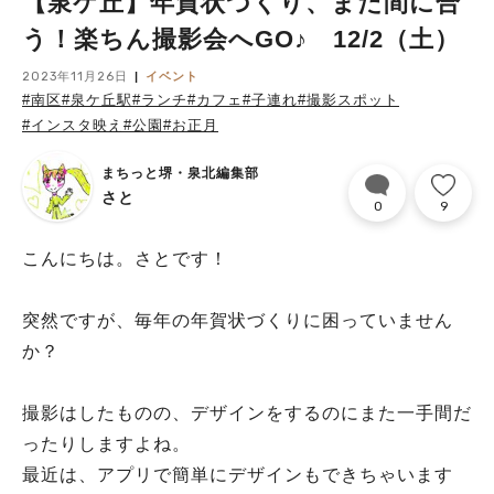
【泉ケ丘】年賀状づくり、まだ間に合
う！楽ちん撮影会へGO♪ 12/2（土）
2023年11月26日
イベント
#南区
#泉ケ丘駅
#ランチ
#カフェ
#子連れ
#撮影スポット
#インスタ映え
#公園
#お正月
まちっと堺・泉北編集部
さと
0
9
こんにちは。さとです！
突然ですが、毎年の年賀状づくりに困っていません
か？
撮影はしたものの、デザインをするのにまた一手間だ
ったりしますよね。
最近は、アプリで簡単にデザインもできちゃいます