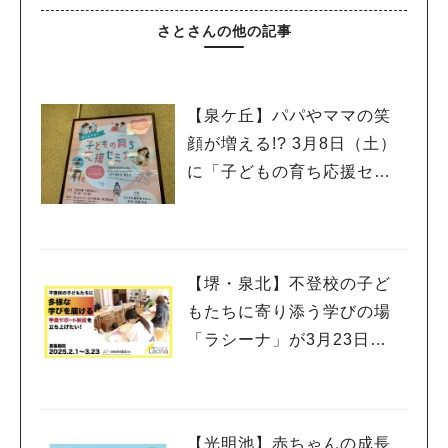
さとさんの他の記事
【泉ケ丘】パパやママの笑
顔が増える!? 3月8日（土）
に「子どもの育ち応援セミ
ナー」開催♪
人気のキーワード
#泉ヶ丘駅
#栂・美木多駅
#光明池駅
#なかもず駅
#深井駅
#ランチ
#カフェ
#あなたはどっち？
【堺・泉北】不登校の子ど
もたちに寄り添う学びの場
「ラシーナ」が3月23日
（日）までクラウドファン
ディングを実施中
【光明池】赤ちゃんの成長