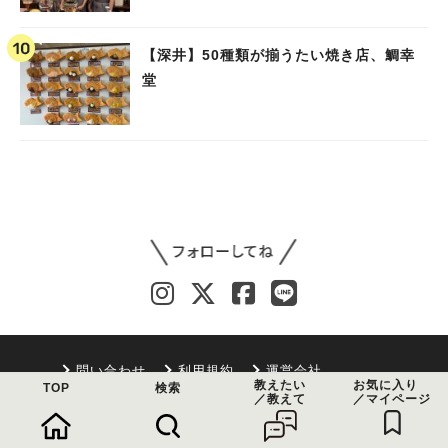
【深井】50種類が揃うたい焼き店、鯛幸
堂
問い合わせ
利用規約
運営会社
教えたい
お気に入り
TOP
検索
／教えて
／マイページ
よくある質問
まちっと活用法