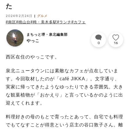
た
2024年2月24日
グルメ
#南区
#桃山台
#栂・美木多駅
#ランチ
#カフェ
まちっと堺・泉北編集部
やっこ
0
16
西区在住のやっこです。
泉北ニュータウンには素敵なカフェが点在していま
す。今回取材したのが「café JIKKA」。文字通り、
実家に帰ってきたようなゆったりできる雰囲気。大き
な観葉植物が「おかえり」と言っているかのように出
迎えてくれます。
料理好きの母のもとで育ったとあって、自宅でも料理
でもてなすことが得意という店主の谷口敦子さん。離