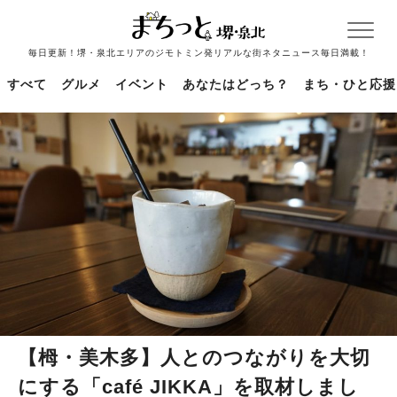
毎日更新！堺・泉北エリアのジモトミン発リアルな街ネタニュース毎日満載！
すべて
グルメ
イベント
あなたはどっち？
まち・ひと応援
【栂・美木多】人とのつながりを大切
にする「café JIKKA」を取材しまし