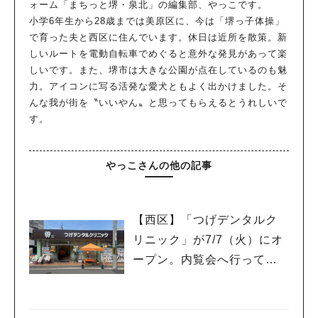
ォーム「まちっと堺・泉北」の編集部、やっこです。
小学6年生から28歳までは美原区に、今は「堺っ子体操」
で育った夫と西区に住んでいます。休日は近所を散策。新
しいルートを電動自転車でめぐると意外な発見があって楽
人気のキーワード
しいです。また、堺市は大きな公園が点在しているのも魅
#泉ヶ丘駅
#栂・美木多駅
#光明池駅
#なかもず駅
#深井駅
#ランチ
#カフェ
力。アイコンに写る活発な愛犬ともよく出かけました。そ
#あなたはどっち？
んな我が街を〝いいやん〟と思ってもらえるとうれしいで
す。
やっこさんの他の記事
【西区】「つげデンタルク
リニック」が7/7（火）にオ
ープン。内覧会へ行ってき
ました。