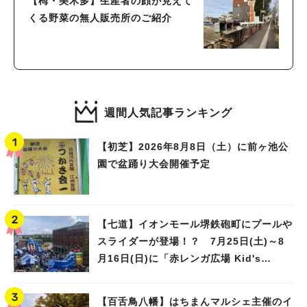
【栂・美木多】生産者の顔が見えて
くる野菜の無人販売所のご紹介
週間人気記事ランキング
【初芝】2026年8月8日（土）に前ヶ池公
園で盆踊り大会開催予定
【七道】イオンモール堺鉄砲町にプールや
スライダーが登場！？ 7月25日(土)～8
月16日(日)に「赤レンガ広場 Kid's
Water PARK 2026」が開催
【百舌鳥八幡】はちまんマルシェ主催のイ