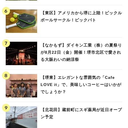
【東区】アメリカから堺に上陸！ピックル
ボールサークル！ピックバト
【なかもず】ダイキン工業（株）の夏祭り
が8月22日（金）開催！堺市北区で愛され
人気のキーワード
る大賑わいの納涼祭
#泉ヶ丘駅
#栂・美木多駅
#光明池駅
#なかもず駅
#深井駅
#ランチ
#カフェ
#あなたはどっち？
【堺東】エレガントな雰囲気の「Cafe
LOVE it」で、美味しいコーヒーはいかが
でしょうか？
【北花田】蔵前町にスギ薬局が近日オープ
ン予定