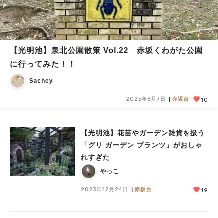
【光明池】泉北公園散策 Vol.22 赤坂くわがた公園
に行ってみた！！
Sachey
2025年5月7日
赤坂台
10
【光明池】花苗やガーデン雑貨を扱う
「グリ ガーデン プランツ」がおしゃ
れすぎた
やっこ
2023年12月24日
赤坂台
19