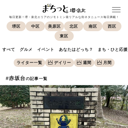
毎日更新！堺・泉北エリアのジモトミン発リアルな街ネタニュース毎日満載！
堺区
中区
美原区
北区
南区
西区
東区
すべて
グルメ
イベント
あなたはどっち？
まち・ひと応援
ライター一覧
デイリー
週間
月間
#赤坂台
の記事一覧