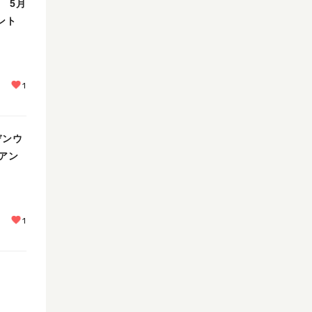
 5月
ント
1
デンウ
アン
1