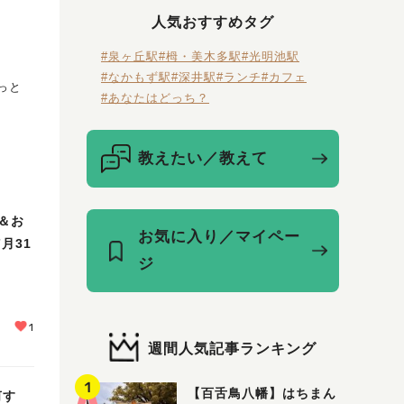
人気おすすめタグ
#泉ヶ丘駅
#栂・美木多駅
#光明池駅
#なかもず駅
#深井駅
#ランチ
#カフェ
っと
#あなたはどっち？
教えたい／教えて
＆お
お気に入り／マイペー
月31
ジ
1
週間人気記事ランキング
【百舌鳥八幡】はちまん
何す