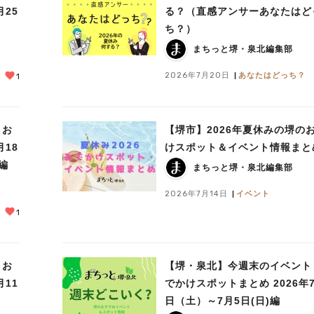
月25
る？（直感アンサーあなたはど
ち？）
まちっと堺・泉北編集部
2026年7月20日
あなたはどっち？
1
＆お
【堺市】2026年夏休みの堺の
月18
けスポット＆イベント情報まと
編
まちっと堺・泉北編集部
2026年7月14日
イベント
1
＆お
【堺・泉北】今週末のイベント
月11
でかけスポットまとめ 2026年
日（土）～7月5日(日)編