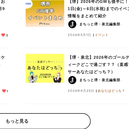
＆お
【堺】2026年のGWも後半に！
月9
1日(金)～6日(水祝)までのイベ
情報をまとめて紹介
まちっと堺・泉北編集部
2026年5月1日
イベント
3
カケ
【堺・泉北】2026年のゴール
っ
ィークどこで過ごす？？（直感
サーあなたはどっち？）
まちっと堺・泉北編集部
2026年4月25日
あなたはどっち？
1
もっと見る