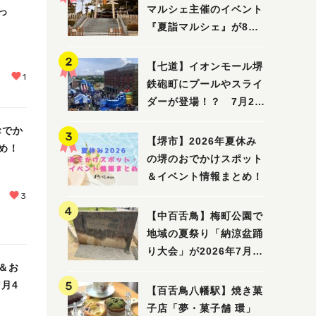
マルシェ主催のイベント
っ
『夏詣マルシェ』が8月2
日(日)に開催！
【七道】イオンモール堺
1
鉄砲町にプールやスライ
ダーが登場！？ 7月25
日(土)～8月16日(日)に
おでか
「赤レンガ広場 Kid's
【堺市】2026年夏休み
め！
Water PARK 2026」が
の堺のおでかけスポット
開催
＆イベント情報まとめ！
3
【中百舌鳥】梅町公園で
地域の夏祭り「納涼盆踊
り大会」が2026年7月26
＆お
日(日)に開催！
7月4
【百舌鳥八幡駅】焼き菓
子店「夢・菓子舗 環」