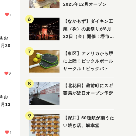
2025年12月オープン
1
【なかもず】ダイキン工
業（株）の夏祭りが8月
22日（金）開催！堺市北
＆お
区で愛される大賑わいの
月20
納涼祭
【東区】アメリカから堺
に上陸！ピックルボール
サークル！ピックバト
2
【北花田】蔵前町にスギ
薬局が近日オープン予定
＆お
月13
【深井】50種類が揃うた
い焼き店、鯛幸堂
1