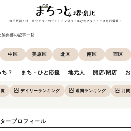
毎日更新！堺・泉北エリアのジモトミン発リアルな街ネタニュース毎日満載！
北編集部の記事一覧
中区
美原区
北区
南区
西区
っち？
まち・ひと応援
地元人
開店/閉店
お
一覧
デイリー
ランキング
週間
ランキング
月間
タープロフィール