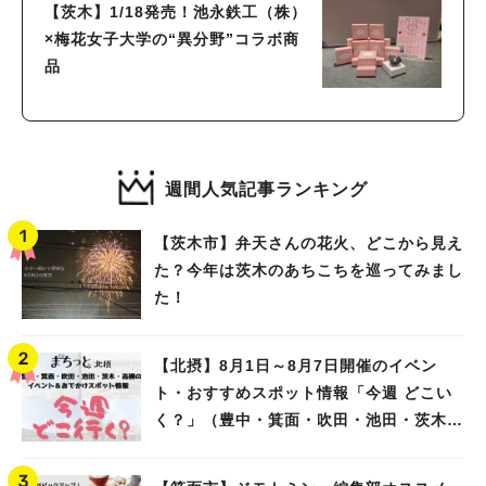
【茨木】1/18発売！池永鉄工（株）
×梅花女子大学の“異分野”コラボ商
品
週間人気記事ランキング
【茨木市】弁天さんの花火、どこから見え
た？今年は茨木のあちこちを巡ってみまし
た！
【北摂】8月1日～8月7日開催のイベン
ト・おすすめスポット情報「今週 どこい
く？」（豊中・箕面・吹田・池田・茨木・
高槻）