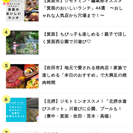
【箕面市】ジモトミン・編集部オススメ
「箕面のおいしいランチ」44選 〜おし
ゃれな人気店から穴場まで！〜
【箕面】ちびっ子も楽しめる！親子で涼し
く箕面西公園で川遊び♡
【吹田市】地元で愛される焼肉店！家族で
楽しめる「本日のおすすめ」で大満足の焼
肉時間
【北摂】ジモトミンオススメ！「北摂水遊
びスポット」川遊びに公園、プールも！
（豊中・箕面・吹田・茨木・高槻）