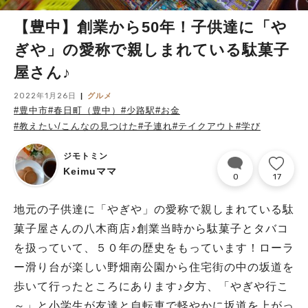
【豊中】創業から50年！子供達に「や
ぎや」の愛称で親しまれている駄菓子
屋さん♪
2022年1月26日
グルメ
#豊中市
#春日町（豊中）
#少路駅
#お金
#教えたい/こんなの見つけた
#子連れ
#テイクアウト
#学び
ジモトミン
Keimuママ
0
17
地元の子供達に「やぎや」の愛称で親しまれている駄
菓子屋さんの八木商店♪創業当時から駄菓子とタバコ
を扱っていて、５０年の歴史をもっています！ローラ
ー滑り台が楽しい野畑南公園から住宅街の中の坂道を
歩いて行ったところにあります♪夕方、「やぎや行こ
～」と小学生が友達と自転車で軽やかに坂道を上がっ