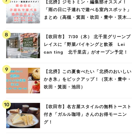
【北摂】ジモトミン・編集部オススメ！
「雨の日に子連れで遊べる室内スポット」
まとめ（高槻・箕面・吹田・豊中・茨木・
池田）
【吹田市】 7/30（木） 北千里グリーンプ
レイスに「野菜バイキングと飲茶 Lei
can ting 北千里店」がオープン予定！
【北摂】この夏食べたい「北摂のおいしい
かき氷」をピックアップ！（茨木・豊中・
吹田・箕面・池田）
【吹田市】名古屋スタイルの無料トースト
付き「ガルル珈琲」さんのお得モーニン
グ！