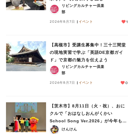
リビングカルチャー倶楽
部
人気のキーワード
2026年8月7日
イベント
1
#今週どこいく？
#自然とふれあう
#ランチ
#カフェ
#まとめ
#教えたい／教えて投稿記事
#大阪学院大 商品開発プロジェクト
#あなたはどっち？
【高槻市】受講生募集中！三十三間堂
の現地実習で学ぶ「英語DE京都ガイ
ド」で京都の魅力を伝えよう
リビングカルチャー倶楽
部
2026年8月7日
イベント
0
【茨木市】8月11日（火・祝）、おに
クルで「おはなしおんがくかい
School Song Ver.2026」が今年も開
催！テーマは「学校」♪
けんけん