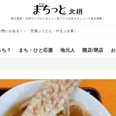
毎日更新！北摂エリアのジモトミン発リアルな街ネタニュース毎日満載！
ぶ勢いがある！！「空飛ぶうどん・やまぶき家♪」
っち？
まち・ひと応援
地元人
開店/閉店
お