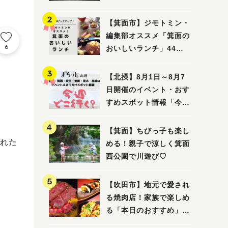
ってみました！
【箕面市】ジモトミン・
編集部オススメ「箕面の
6
おいしいランチ」44
選 〜おしゃれな人気店
から穴場まで！〜
【北摂】8月1日～8月7
日開催のイベント・おす
すめスポット情報「今週
どこいく？」（豊中・箕
面・吹田・池田・茨木・
【箕面】ちびっ子も楽し
高槻）
れた
める！親子で涼しく箕面
西公園で川遊び♡
【吹田市】地元で愛され
る焼肉店！家族で楽しめ
る「本日のおすすめ」で
大満足の焼肉時間