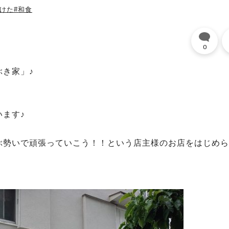
つけた
#和食
0
き家」♪
ます♪
ぶ勢いで頑張っていこう！！という店主様のお店をはじめら