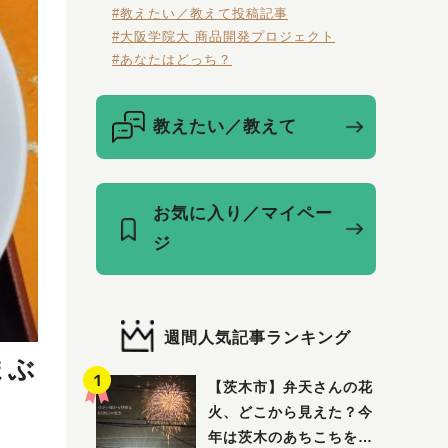
#教えたい／教えて投稿記事
#大阪学院大 商品開発プロジェクト
#あなたはどっち？
教えたい／教えて
お気に入り／マイペー
ジ
週間人気記事ランキング
まぶ
【茨木市】弁天さんの花
火、どこから見えた？今
年は茨木のあちこちを巡