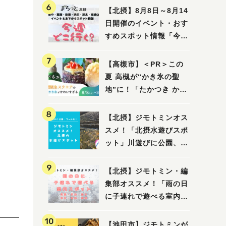
【北摂】8月8日～8月14
日開催のイベント・おす
すめスポット情報「今週
どこいく？」（豊中・箕
面・吹田・池田・茨木・
【高槻市】＜PR＞この
高槻）
夏 高槻が“かき氷の聖
地”に！「たかつき かき
氷スクエア2026」 8月
8日（土）～31日（月）
【北摂】ジモトミンオス
スメ！「北摂水遊びスポ
ット」川遊びに公園、プ
ールも！（豊中・箕面・
吹田・茨木・高槻）
【北摂】ジモトミン・編
集部オススメ！「雨の日
に子連れで遊べる室内ス
ポット」まとめ（高槻・
箕面・吹田・豊中・茨
【池田市】ジモトミンが