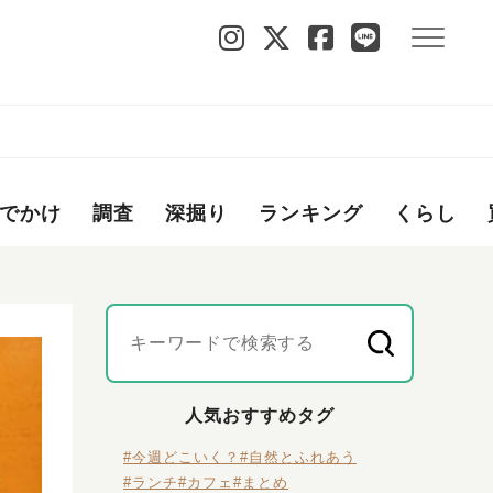
でかけ
調査
深掘り
ランキング
くらし
人気おすすめタグ
#今週どこいく？
#自然とふれあう
#ランチ
#カフェ
#まとめ