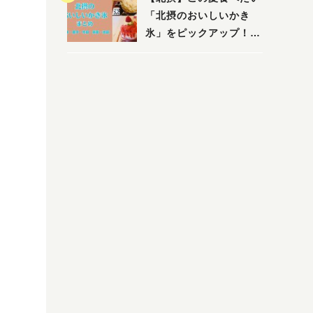
「北摂のおいしいかき
氷」をピックアップ！
（茨木・豊中・吹田・箕
面・池田）