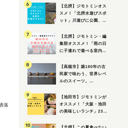
【北摂】ジモトミンオス
スメ！「北摂水遊びスポ
ット」川遊びに公園、プ
ールも！（豊中・箕面・
吹田・茨木・高槻）
【北摂】ジモトミン・編
集部オススメ！「雨の日
に子連れで遊べる室内ス
ポット」まとめ（高槻・
箕面・吹田・豊中・茨
【高槻市】築180年の古
木・池田）
民家で味わう、世界レベ
ルのスイーツ。
「HALO,（アロ）」が7
月3日にオープン！（教
【池田市】ジモトミンが
えたい/教えて）
オススメ！「大阪・池田
洒落
の美味しいランチ」23
選
【北摂】この夏食べたい