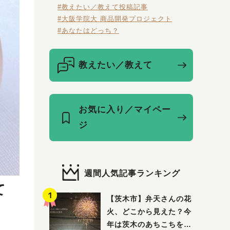
#教えたい／教えて投稿記事
#大阪学院大 商品開発プロジェクト
#あなたはどっち？
教えたい／教えて
お気に入り／マイペー
ジ
週間人気記事ランキング
て
【茨木市】弁天さんの花
火、どこから見えた？今
年は茨木のあちこちを巡