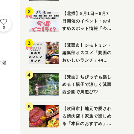
ってみました！
【北摂】8月1日～8月7
日開催のイベント・おす
3
すめスポット情報「今週
どこいく？」（豊中・箕
面・吹田・池田・茨木・
【箕面市】ジモトミン・
高槻）
編集部オススメ「箕面の
おいしいランチ」44
市瀬
選 〜おしゃれな人気店
から穴場まで！〜
【箕面】ちびっ子も楽し
める！親子で涼しく箕面
西公園で川遊び♡
【吹田市】地元で愛され
る焼肉店！家族で楽しめ
る「本日のおすすめ」で
大満足の焼肉時間