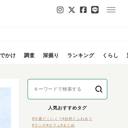
でかけ
調査
深掘り
ランキング
くらし
人気おすすめタグ
#今週どこいく？
#自然とふれあう
#ランチ
#カフェ
#まとめ