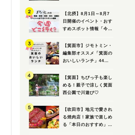
ってみました！
【北摂】8月1日～8月7
日開催のイベント・おす
すめスポット情報「今週
どこいく？」（豊中・箕
面・吹田・池田・茨木・
【箕面市】ジモトミン・
高槻）
編集部オススメ「箕面の
おいしいランチ」44
選 〜おしゃれな人気店
から穴場まで！〜
【箕面】ちびっ子も楽し
める！親子で涼しく箕面
西公園で川遊び♡
【吹田市】地元で愛され
る焼肉店！家族で楽しめ
る「本日のおすすめ」で
大満足の焼肉時間