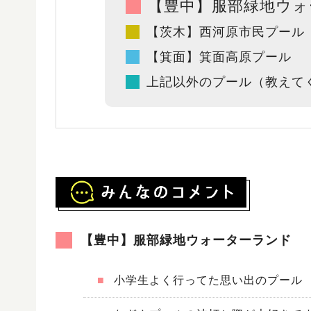
【豊中】服部緑地ウォ
【茨木】西河原市民プール
【箕面】箕面高原プール
上記以外のプール（教えて
【豊中】服部緑地ウォーターランド
■
小学生よく行ってた思い出のプール 