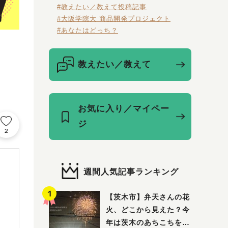
#教えたい／教えて投稿記事
#大阪学院大 商品開発プロジェクト
#あなたはどっち？
教えたい／教えて
お気に入り／マイペー
ジ
2
週間人気記事ランキング
【茨木市】弁天さんの花
火、どこから見えた？今
年は茨木のあちこちを巡