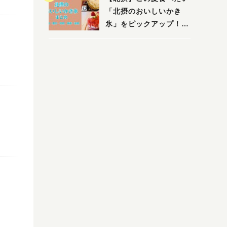
「北摂のおいしいかき
氷」をピックアップ！
（茨木・豊中・吹田・箕
面・池田）
）