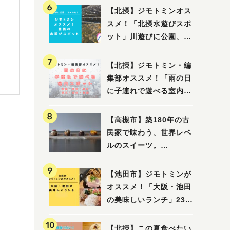
【北摂】ジモトミンオス
スメ！「北摂水遊びスポ
ット」川遊びに公園、プ
ールも！（豊中・箕面・
吹田・茨木・高槻）
【北摂】ジモトミン・編
集部オススメ！「雨の日
に子連れで遊べる室内ス
ポット」まとめ（高槻・
箕面・吹田・豊中・茨
【高槻市】築180年の古
木・池田）
民家で味わう、世界レベ
ルのスイーツ。
「HALO,（アロ）」が7
月3日にオープン！（教
【池田市】ジモトミンが
えたい/教えて）
オススメ！「大阪・池田
の美味しいランチ」23
選
【北摂】この夏食べたい