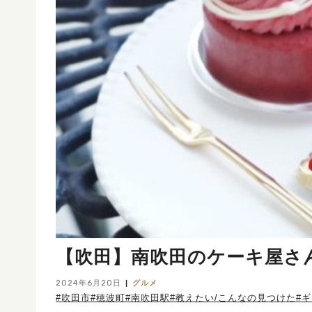
【吹田】南吹田のケーキ屋さ
2024年6月20日
グルメ
#吹田市
#穂波町
#南吹田駅
#教えたい/こんなの見つけた
#