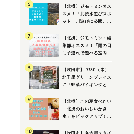
【北摂】ジモトミンオス
スメ！「北摂水遊びスポ
ット」川遊びに公園、プ
ールも！（豊中・箕面・
吹田・茨木・高槻）
【北摂】ジモトミン・編
集部オススメ！「雨の日
に子連れで遊べる室内ス
ポット」まとめ（高槻・
箕面・吹田・豊中・茨
【吹田市】 7/30（木）
木・池田）
北千里グリーンプレイス
に「野菜バイキングと飲
茶 Lei can ting 北千
里店」がオープン予定！
【北摂】この夏食べたい
「北摂のおいしいかき
氷」をピックアップ！
（茨木・豊中・吹田・箕
面・池田）
【吹田市】名古屋スタイ