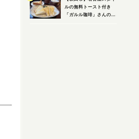
ルの無料トースト付き
「ガルル珈琲」さんのお
得モーニング！