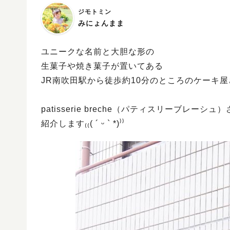
ジモトミン
みにょんまま
ユニークな名前と大胆な形の
生菓子や焼き菓子が置いてある
JR南吹田駅から徒歩約10分のところのケーキ屋
patisserie breche（パティスリーブレー
紹介します₍₍( ´ ᵕ ` *)⁾⁾