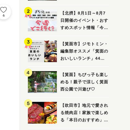
ってみました！
【北摂】8月1日～8月7
6
日開催のイベント・おす
すめスポット情報「今週
どこいく？」（豊中・箕
面・吹田・池田・茨木・
【箕面市】ジモトミン・
高槻）
編集部オススメ「箕面の
おいしいランチ」44
選 〜おしゃれな人気店
から穴場まで！〜
【箕面】ちびっ子も楽し
める！親子で涼しく箕面
西公園で川遊び♡
【吹田市】地元で愛され
る焼肉店！家族で楽しめ
る「本日のおすすめ」で
大満足の焼肉時間