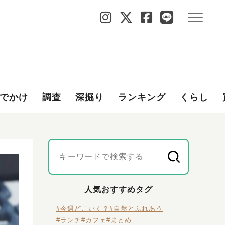
でかけ
調査
深掘り
ランキング
くらし
人気おすすめタグ
#今週どこいく？
#自然とふれあう
#ランチ
#カフェ
#まとめ