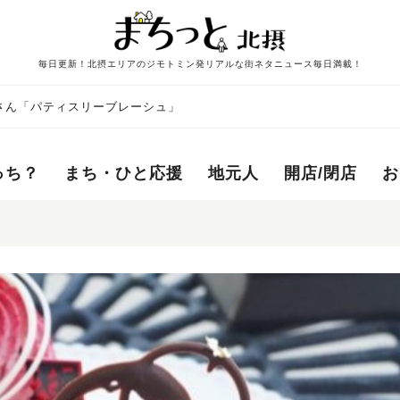
毎日更新！北摂エリアのジモトミン発リアルな街ネタニュース毎日満載！
さん「パティスリーブレーシュ」
っち？
まち・ひと応援
地元人
開店/閉店
お