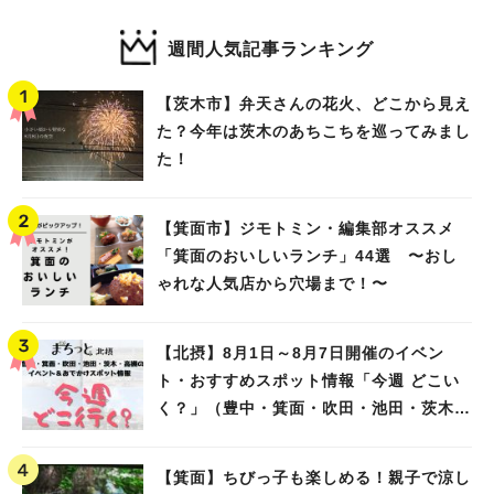
週間人気記事ランキング
【茨木市】弁天さんの花火、どこから見え
た？今年は茨木のあちこちを巡ってみまし
た！
【箕面市】ジモトミン・編集部オススメ
「箕面のおいしいランチ」44選 〜おし
ゃれな人気店から穴場まで！〜
【北摂】8月1日～8月7日開催のイベン
ト・おすすめスポット情報「今週 どこい
く？」（豊中・箕面・吹田・池田・茨木・
高槻）
【箕面】ちびっ子も楽しめる！親子で涼し