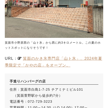
箕面市小野原西の「山ト氷」から西に約3キロメートル。この夏のホ
ットスポットになりそうです！
URL：
箕面のかき氷専門店「山ト氷」、2024年夏
季限定で「かやの店」をオープン。
手造りハンバーグの店
住所：箕面市白島1-7-25 チアミナミビル101
（箕面萱野駅から徒歩約7分）
電話番号：072-729-3223
営業時間：11:00～14:30（LO 14:00）17:00～