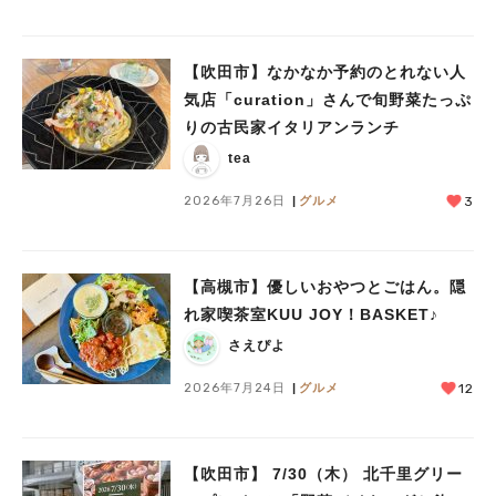
【吹田市】なかなか予約のとれない人
気店「curation」さんで旬野菜たっぷ
りの古民家イタリアンランチ
tea
2026年7月26日
グルメ
3
【高槻市】優しいおやつとごはん。隠
れ家喫茶室KUU JOY！BASKET♪
さえぴよ
2026年7月24日
グルメ
12
【吹田市】 7/30（木） 北千里グリー