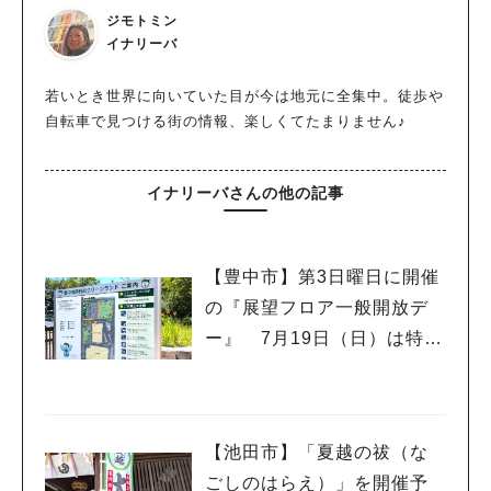
ジモトミン
イナリーバ
若いとき世界に向いていた目が今は地元に全集中。徒歩や
自転車で見つける街の情報、楽しくてたまりません♪
イナリーバさんの他の記事
【豊中市】第3日曜日に開催
の『展望フロア一般開放デ
ー』 7月19日（日）は特別
イベント「こども服リユー
ス」もあるんだって
【池田市】「夏越の祓（な
ごしのはらえ）」を開催予