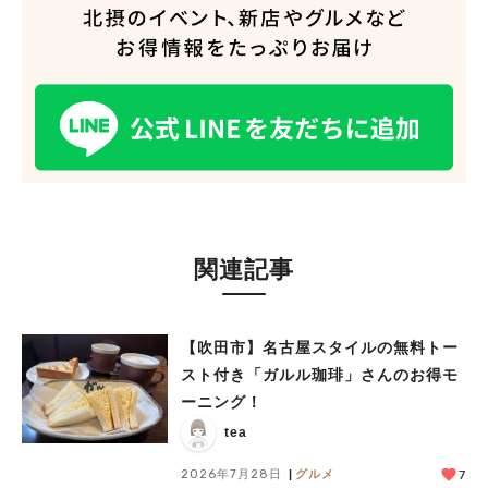
人気のキーワード
#今週どこいく？
#自然とふれあう
#ランチ
#カフェ
#まとめ
#教えたい／教えて投稿記事
#大阪学院大 商品開発プロジェクト
#あなたはどっち？
関連記事
【吹田市】名古屋スタイルの無料トー
スト付き「ガルル珈琲」さんのお得モ
ーニング！
tea
2026年7月28日
グルメ
7