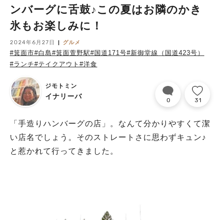
ンバーグに舌鼓♪この夏はお隣のかき
氷もお楽しみに！
2024年6月27日
グルメ
#箕面市
#白島
#箕面萱野駅
#国道171号
#新御堂線（国道423号）
#ランチ
#テイクアウト
#洋食
ジモトミン
イナリーバ
0
31
「手造りハンバーグの店」。なんて分かりやすくて潔
い店名でしょう。そのストレートさに思わずキュン♪
と惹かれて行ってきました。