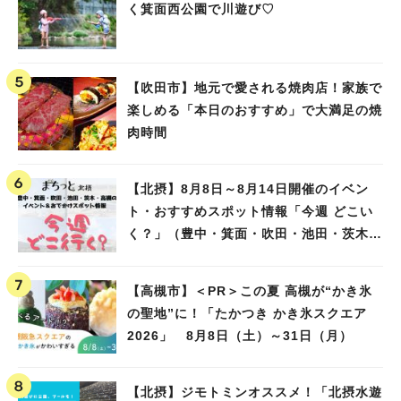
く箕面西公園で川遊び♡
【吹田市】地元で愛される焼肉店！家族で
楽しめる「本日のおすすめ」で大満足の焼
肉時間
【北摂】8月8日～8月14日開催のイベン
ト・おすすめスポット情報「今週 どこい
く？」（豊中・箕面・吹田・池田・茨木・
高槻）
【高槻市】＜PR＞この夏 高槻が“かき氷
の聖地”に！「たかつき かき氷スクエア
2026」 8月8日（土）～31日（月）
【北摂】ジモトミンオススメ！「北摂水遊