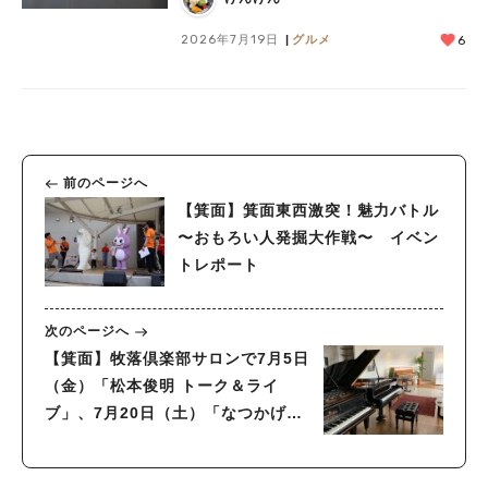
2026年7月19日
グルメ
6
前のページへ
【箕面】箕面東西激突！魅力バトル
〜おもろい人発掘大作戦〜 イベン
トレポート
次のページへ
【箕面】牧落倶楽部サロンで7月5日
（金）「松本俊明 トーク＆ライ
ブ」、7月20日（土）「なつかげコ
ンサート」開催！申込受付中