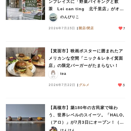
ンプレイスに「野菜バイキングと飲
茶 Lei can ting 北千里店」がオー
プン予定！
のんびりこ
2026年7月23日
開店/閉店
7
【箕面市】映画ポスターに囲まれたア
メリカンな空間「ニック＆レネイ箕面
店」の限定バーガーがたまらない！
tea
2026年7月22日
グルメ
3
【高槻市】築180年の古民家で味わ
う、世界レベルのスイーツ。「HALO,
（アロ）」が7月3日にオープン！（教
えたい/教えて）
けんけん