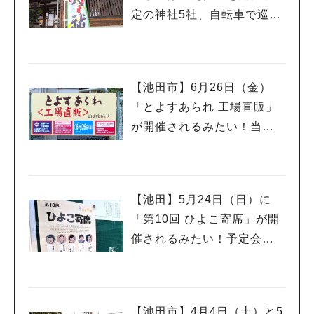
定の神社5社、自転車で巡っ
てきました♪
【池田市】6月26日（金）
「とよすあられ 工場直販」
が開催されるみたい！当日
は午前8時から整理券が配ら
れるんだって
【池田】5月24日（日）に
「第10回 ひよこ寄席」が開
催されるみたい！予定会場
は落語に縁の深い「西光
寺」さんです♪
【池田市】4月4日（土）と5