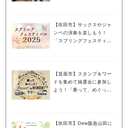
【吹田市】サックスやジャ
ンベの演奏を楽しもう！
「スプリングフェスティバ
ル 2025」3月20日（祝・
木）千里山コミュニティー
センターで開催
【箕面市】スタンプ＆ワー
ドを集めて抽選会に参加し
よう！「乗って、めぐっ
て！meet in MINOH！ラリ
ー」3月23日（日）まで開催
中
【吹田市】Dew阪急山田に