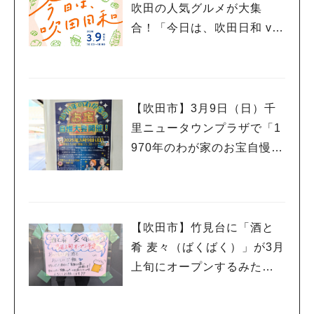
吹田の人気グルメが大集
合！「今日は、吹田日和 vo
l.5」3月9日（日）開催
【吹田市】3月9日（日）千
里ニュータウンプラザで「1
970年のわが家のお宝自慢大
会」開催！
【吹田市】竹見台に「酒と
肴 麦々（ばくばく）」が3月
上旬にオープンするみた
い！