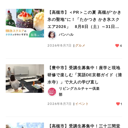
【高槻市】＜PR＞この夏 高槻が“かき
氷の聖地”に！「たかつき かき氷スク
エア2026」 8月8日（土）～31日
（月）
バンハル
2026年8月7日
グルメ
4
【豊中市】受講生募集中！座学と現地
研修で楽しむ「英語DE京都ガイド（清
水寺）」で大人の学び直し
リビングカルチャー倶楽
部
2026年8月7日
イベント
1
人気のキーワード
#今週どこいく？
#自然とふれあう
#ランチ
#カフェ
#まとめ
【高槻市】受講生募集中！三十三間堂
#教えたい／教えて投稿記事
#大阪学院大 商品開発プロジェクト