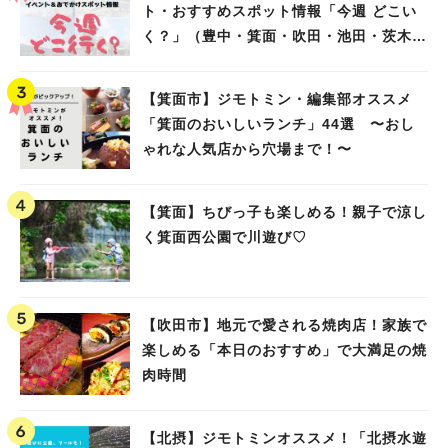
ト・おすすめスポット情報「今週 どこい
く？」（豊中・箕面・吹田・池田・茨木・
高槻）
【箕面市】ジモトミン・編集部オススメ
「箕面のおいしいランチ」44選 〜おし
ゃれな人気店から穴場まで！〜
【箕面】ちびっ子も楽しめる！親子で涼し
く箕面西公園で川遊び♡
【吹田市】地元で愛される焼肉店！家族で
楽しめる「本日のおすすめ」で大満足の焼
肉時間
【北摂】ジモトミンオススメ！「北摂水遊