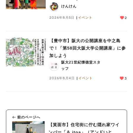
催！テーマは「学校」♪
けんけん
2026年8月5日
イベント
2
【豊中市】阪大の公開講座を中之島
で！「第58回大阪大学公開講座」に参
加しよう
阪大21世紀懐徳堂スタ
ッフ
2026年8月4日
イベント
3
前のページへ
【箕面市】住宅街に佇む隠れ家ワイ
ンバー「＆.itoa」（アンドいと