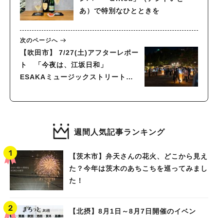
あ）で特別なひとときを
次のページへ
【吹田市】 7/27(土)アフターレポー
ト 「今夜は、江坂日和」
ESAKAミュージックストリート２
０２4 〜音楽屋通りVol.4〜
週間人気記事ランキング
【茨木市】弁天さんの花火、どこから見え
た？今年は茨木のあちこちを巡ってみまし
た！
【北摂】8月1日～8月7日開催のイベン