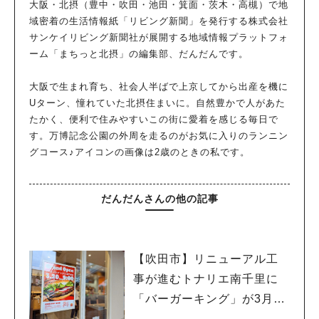
大阪・北摂（豊中・吹田・池田・箕面・茨木・高槻）で地
域密着の生活情報紙「リビング新聞」を発行する株式会社
サンケイリビング新聞社が展開する地域情報プラットフォ
ーム「まちっと北摂」の編集部、だんだんです。
大阪で生まれ育ち、社会人半ばで上京してから出産を機に
Uターン、憧れていた北摂住まいに。自然豊かで人があた
たかく、便利で住みやすいこの街に愛着を感じる毎日で
す。万博記念公園の外周を走るのがお気に入りのランニン
グコース♪アイコンの画像は2歳のときの私です。
だんだんさんの他の記事
【吹田市】リニューアル工
事が進むトナリエ南千里に
「バーガーキング」が3月20
日（祝・木）オープン！