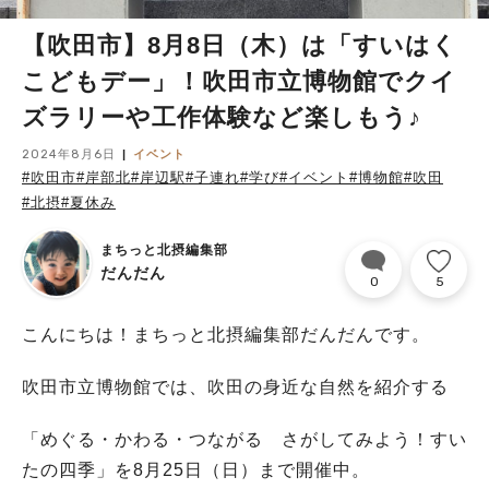
【吹田市】8月8日（木）は「すいはく
こどもデー」！吹田市立博物館でクイ
ズラリーや工作体験など楽しもう♪
2024年8月6日
イベント
#吹田市
#岸部北
#岸辺駅
#子連れ
#学び
#イベント
#博物館
#吹田
#北摂
#夏休み
まちっと北摂編集部
だんだん
0
5
こんにちは！まちっと北摂編集部だんだんです。
吹田市立博物館では、吹田の身近な自然を紹介する
「めぐる・かわる・つながる さがしてみよう！すい
たの四季」を8月25日（日）まで開催中。