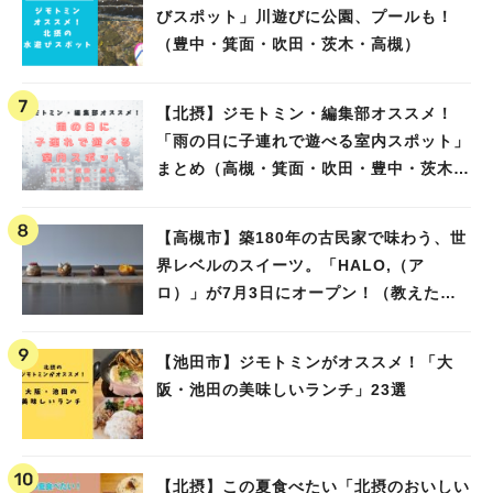
びスポット」川遊びに公園、プールも！
（豊中・箕面・吹田・茨木・高槻）
【北摂】ジモトミン・編集部オススメ！
「雨の日に子連れで遊べる室内スポット」
まとめ（高槻・箕面・吹田・豊中・茨木・
池田）
【高槻市】築180年の古民家で味わう、世
界レベルのスイーツ。「HALO,（ア
ロ）」が7月3日にオープン！（教えたい/
教えて）
【池田市】ジモトミンがオススメ！「大
阪・池田の美味しいランチ」23選
【北摂】この夏食べたい「北摂のおいしい