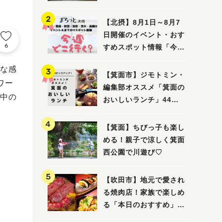
ってみました！
【北摂】8月1日～8月7
日開催のイベント・おす
6
すめスポット情報「今週
どこいく？」（豊中・箕
な感
面・吹田・池田・茨木・
【箕面市】ジモトミン・
ワー
高槻）
編集部オススメ「箕面の
中の
おいしいランチ」44
選 〜おしゃれな人気店
から穴場まで！〜
【箕面】ちびっ子も楽し
める！親子で涼しく箕面
西公園で川遊び♡
【吹田市】地元で愛され
る焼肉店！家族で楽しめ
る「本日のおすすめ」で
大満足の焼肉時間