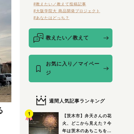
#教えたい／教えて投稿記事
#大阪学院大 商品開発プロジェクト
#あなたはどっち？
教えたい／教えて
お気に入り／マイペー
ジ
週間人気記事ランキング
る
【茨木市】弁天さんの花
火、どこから見えた？今
年は茨木のあちこちを巡