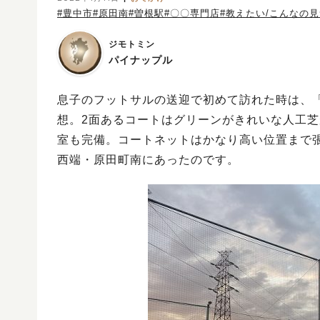
#豊中市
#原田南
#曽根駅
#〇〇専門店
#教えたい/こんなの
ジモトミン
パイナップル
息子のフットサルの送迎で初めて訪れた時は、
想。2面あるコートはグリーンがきれいな人工
室も完備。コートネットはかなり高い位置まで
西端・原田町南にあったのです。