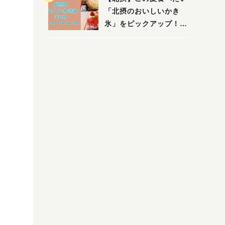
「北摂のおいしいかき
氷」をピックアップ！
（茨木・豊中・吹田・箕
面・池田）