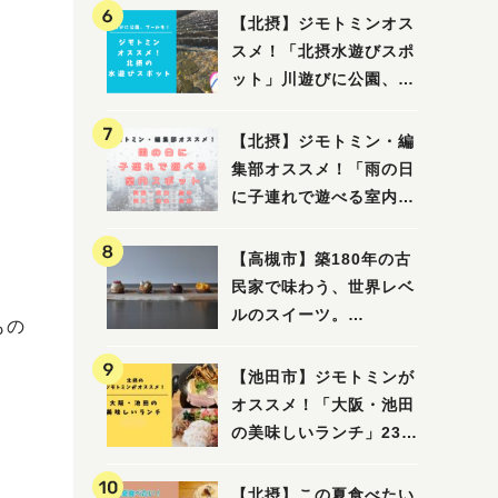
【北摂】ジモトミンオス
スメ！「北摂水遊びスポ
ット」川遊びに公園、プ
ールも！（豊中・箕面・
吹田・茨木・高槻）
【北摂】ジモトミン・編
集部オススメ！「雨の日
に子連れで遊べる室内ス
ポット」まとめ（高槻・
箕面・吹田・豊中・茨
【高槻市】築180年の古
木・池田）
民家で味わう、世界レベ
ルのスイーツ。
もの
「HALO,（アロ）」が7
月3日にオープン！（教
【池田市】ジモトミンが
えたい/教えて）
オススメ！「大阪・池田
の美味しいランチ」23
選
【北摂】この夏食べたい