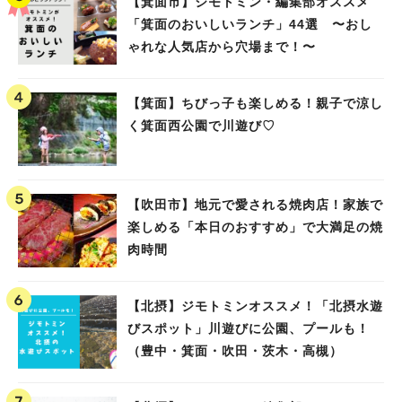
【箕面市】ジモトミン・編集部オススメ
「箕面のおいしいランチ」44選 〜おし
ゃれな人気店から穴場まで！〜
【箕面】ちびっ子も楽しめる！親子で涼し
く箕面西公園で川遊び♡
【吹田市】地元で愛される焼肉店！家族で
楽しめる「本日のおすすめ」で大満足の焼
肉時間
【北摂】ジモトミンオススメ！「北摂水遊
びスポット」川遊びに公園、プールも！
（豊中・箕面・吹田・茨木・高槻）