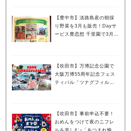
【豊中市】淡路島産の朝採
り野菜を3月も販売！Dayサ
ービス豊恋想 千里園で3月8
日（土）・22日（土）開催
（教えたい／教えて）
【吹田市】万博記念公園で
大阪万博55周年記念フェス
ティバル「ツナグフィルム1
970」3月15日（土）・16日
（日）開催！
【吹田市】事前申込不要！
おめんをつけて夜のニフレ
ルを楽しむ♪「あつまれ愉快