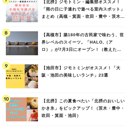
【北摂】ジモトミン・編集部オススメ！
「雨の日に子連れで遊べる室内スポット」
まとめ（高槻・箕面・吹田・豊中・茨木・
池田）
【高槻市】築180年の古民家で味わう、世
界レベルのスイーツ。「HALO,（ア
ロ）」が7月3日にオープン！（教えたい/
教えて）
【池田市】ジモトミンがオススメ！「大
阪・池田の美味しいランチ」23選
【北摂】この夏食べたい「北摂のおいしい
かき氷」をピックアップ！（茨木・豊中・
吹田・箕面・池田）