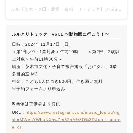
ルル【茨木・吹田・北摂・京都 リトミック】(@music_loulou)がシェアした投稿
ルルとリトミック vol.1 〜動物園に行こう！〜
日時：2024年11月17日（日）
＜第1部／0・1歳対象＞午前10時～ ＜第2部／2歳以
上対象＞午前11時30分～
場所：茨木市文化・子育て複合施設「おにクル」3階
多目的室 M2
料金：こども1人につき500円、付き添い無料
※予約フォームより申込み
※画像は主催者より提供
URL：
https://www.instagram.com/music_loulou?ig
sh=MWVsYWhuNXhwZm52aA%3D%3D&utm_sourc
e=qr