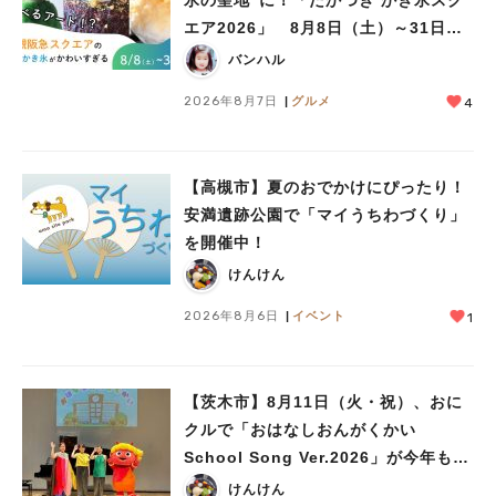
氷の聖地”に！「たかつき かき氷スク
エア2026」 8月8日（土）～31日
（月）
バンハル
2026年8月7日
グルメ
4
【高槻市】夏のおでかけにぴったり！
人気のキーワード
安満遺跡公園で「マイうちわづくり」
#今週どこいく？
#自然とふれあう
#ランチ
#カフェ
#まとめ
を開催中！
#教えたい／教えて投稿記事
#大阪学院大 商品開発プロジェクト
けんけん
#あなたはどっち？
2026年8月6日
イベント
1
【茨木市】8月11日（火・祝）、おに
クルで「おはなしおんがくかい
School Song Ver.2026」が今年も開
催！テーマは「学校」♪
けんけん