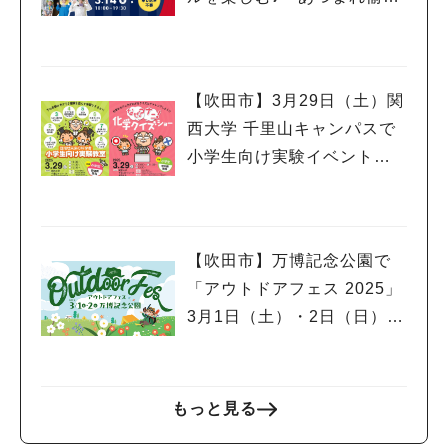
な生きものたち！おめん de
オフ会」3月14日（金）開催
【吹田市】3月29日（土）関
西大学 千里山キャンパスで
小学生向け実験イベント、
市民公開講座開催！申込受
付中
【吹田市】万博記念公園で
「アウトドアフェス 2025」
3月1日（土）・2日（日）開
催！スポーツサイクルフェ
スティバルやグルメフェス
も同時開催
もっと見る