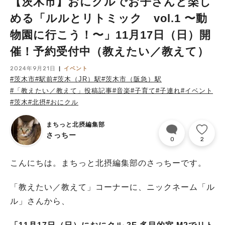
【茨木市】おにクルでお子さんと楽し
める「ルルとリトミック vol.1 〜動
物園に行こう！〜」11月17日（日）開
催！予約受付中（教えたい／教えて）
2024年9月21日
イベント
#茨木市
#駅前
#茨木（JR）駅
#茨木市（阪急）駅
#「教えたい／教えて」投稿記事
#音楽
#子育て
#子連れ
#イベント
#茨木
#北摂
#おにクル
まちっと北摂編集部
さっちー
0
2
こんにちは。まちっと北摂編集部のさっちーです。
「教えたい／教えて」コーナーに、ニックネーム「ル
ル」さんから、