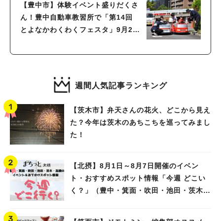
【豊中市】体験イベント盛りだくさ
ん！豊中自動車教習所で「第14回
とよなかわくわくフェスタ」9月29
日（日）開催
週間人気記事ランキング
【茨木市】弁天さんの花火、どこから見え
た？今年は茨木のあちこちを巡ってみまし
た！
【北摂】8月1日～8月7日開催のイベン
ト・おすすめスポット情報「今週 どこい
く？」（豊中・箕面・吹田・池田・茨木・
高槻）