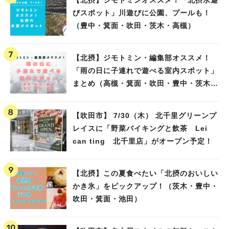
【北摂】ジモトミンオススメ！「北摂水遊
びスポット」川遊びに公園、プールも！
（豊中・箕面・吹田・茨木・高槻）
【北摂】ジモトミン・編集部オススメ！
「雨の日に子連れで遊べる室内スポット」
まとめ（高槻・箕面・吹田・豊中・茨木・
池田）
【吹田市】 7/30（木） 北千里グリーンプ
レイスに「野菜バイキングと飲茶 Lei
can ting 北千里店」がオープン予定！
【北摂】この夏食べたい「北摂のおいしい
かき氷」をピックアップ！（茨木・豊中・
吹田・箕面・池田）