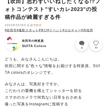
【吹田】思わずいいねしたくなる!?フ
ォトコンテスト”すいカレ2023”の投
稿作品が綺麗すぎる件
2022年3月14日
おでかけ
#吹田市
#撮影スポット
#学び
#イベント
#カルチャー
#市役所
吹田市の特派員
SUITA Colors
0
11
どうも、みなさんこんにちは。
吹田に関する”色々な”情報をお届けする特派員、SUI
TA colorsのオレンジです。
みなさんは、写真好きですか。
こだわりの愛機を構えてシャッターを切る
スマホのカメラで何気ない日常をおさめる
撮った写真をInstagramに投稿する