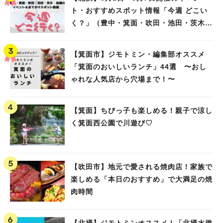
ト・おすすめスポット情報「今週 どこい
く？」（豊中・箕面・吹田・池田・茨木・
高槻）
【箕面市】ジモトミン・編集部オススメ
「箕面のおいしいランチ」44選 〜おし
ゃれな人気店から穴場まで！〜
【箕面】ちびっ子も楽しめる！親子で涼し
く箕面西公園で川遊び♡
【吹田市】地元で愛される焼肉店！家族で
楽しめる「本日のおすすめ」で大満足の焼
肉時間