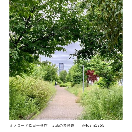
＃メロード吹田一番館 ＃緑の遊歩道 @toshi1955