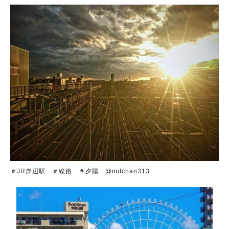
＃JR岸辺駅 ＃線路 ＃夕陽 @mitchan313