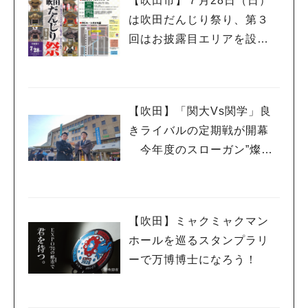
【吹田市】７月28日（日）
は吹田だんじり祭り、第３
回はお披露目エリアを設け
開催へ
【吹田】「関大Vs関学」良
きライバルの定期戦が開幕
今年度のスローガン”燦爛
（さんらん）”を体感しては
いかが！
【吹田】ミャクミャクマン
ホールを巡るスタンプラリ
ーで万博博士になろう！