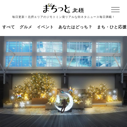
毎日更新！北摂エリアのジモトミン発リアルな街ネタニュース毎日満載！
すべて
グルメ
イベント
あなたはどっち？
まち・ひと応援