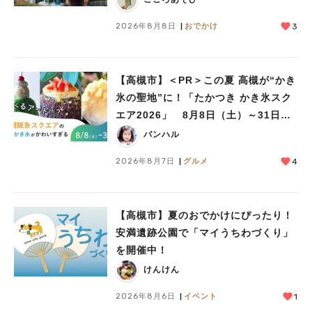
2026年8月8日
おでかけ
3
【高槻市】＜PR＞この夏 高槻が“かき
氷の聖地”に！「たかつき かき氷スク
エア2026」 8月8日（土）～31日
（月）
バンハル
2026年8月7日
グルメ
4
【高槻市】夏のおでかけにぴったり！
安満遺跡公園で「マイうちわづくり」
を開催中！
けんけん
人気のキーワード
2026年8月6日
イベント
1