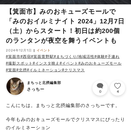
【箕面市】みのおキューズモールで
「みのおイルミナイト 2024」12月7日
（土）からスタート！初日は約200個
のランタンが夜空を舞うイベントも
2024年12月1日
イベント
#箕面市
#西宿
#箕面萱野駅
#まちづくり/地域活性
#体験
#子連れ
#撮影スポット
#インスタ映え
#イベント
#みのおキューズモール
#箕面
#北摂
#イルミネーション
#クリスマス
まちっと北摂編集部
さっちー
0
4
こんにちは。まちっと北摂編集部のさっちーです。
今年もみのおキューズモールでクリスマスにぴったり
のイルミネーション