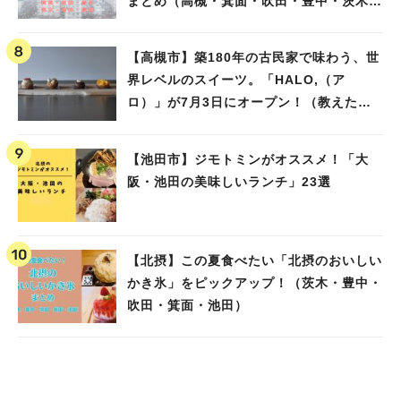
まとめ（高槻・箕面・吹田・豊中・茨木・
池田）
【高槻市】築180年の古民家で味わう、世
界レベルのスイーツ。「HALO,（ア
ロ）」が7月3日にオープン！（教えたい/
教えて）
【池田市】ジモトミンがオススメ！「大
阪・池田の美味しいランチ」23選
【北摂】この夏食べたい「北摂のおいしい
かき氷」をピックアップ！（茨木・豊中・
吹田・箕面・池田）