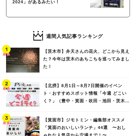
2024」があるみたい！
週間人気記事ランキング
【茨木市】弁天さんの花火、どこから見え
た？今年は茨木のあちこちを巡ってみまし
た！
【北摂】8月1日～8月7日開催のイベン
ト・おすすめスポット情報「今週 どこい
く？」（豊中・箕面・吹田・池田・茨木・
高槻）
【箕面市】ジモトミン・編集部オススメ
「箕面のおいしいランチ」44選 〜おし
ゃれな人気店から穴場まで！〜