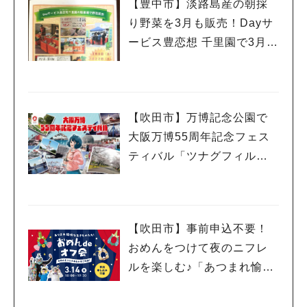
【豊中市】淡路島産の朝採
り野菜を3月も販売！Dayサ
ービス豊恋想 千里園で3月8
日（土）・22日（土）開催
（教えたい／教えて）
【吹田市】万博記念公園で
大阪万博55周年記念フェス
ティバル「ツナグフィルム1
970」3月15日（土）・16日
（日）開催！
【吹田市】事前申込不要！
おめんをつけて夜のニフレ
ルを楽しむ♪「あつまれ愉快
な生きものたち！おめん de
オフ会」3月14日（金）開催