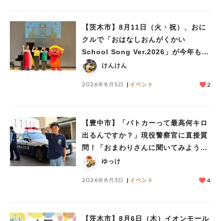
#今週どこいく？
#自然とふれあう
#ランチ
#カフェ
#まとめ
#教えたい／教えて投稿記事
#大阪学院大 商品開発プロジェクト
#あなたはどっち？
【茨木市】8月11日（火・祝）、おに
クルで「おはなしおんがくかい
School Song Ver.2026」が今年も開
催！テーマは「学校」♪
けんけん
2026年8月5日
イベント
2
【豊中市】「パトカーって最高何キロ
出るんですか？」現役警察官に直接質
問！「おまわりさんに聞いてみよう」
に参加しました
ゆっけ
2026年8月3日
イベント
4
【茨木市】8月6日（木）イオンモール