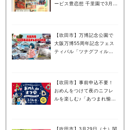
ービス豊恋想 千里園で3月8
日（土）・22日（土）開催
（教えたい／教えて）
【吹田市】万博記念公園で
大阪万博55周年記念フェス
ティバル「ツナグフィルム1
970」3月15日（土）・16日
（日）開催！
【吹田市】事前申込不要！
おめんをつけて夜のニフレ
ルを楽しむ♪「あつまれ愉快
な生きものたち！おめん de
オフ会」3月14日（金）開催
【吹田市】3月29日（土）関