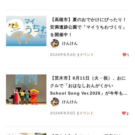
【高槻市】夏のおでかけにぴったり！
安満遺跡公園で「マイうちわづくり」
を開催中！
けんけん
2026年8月6日
イベント
1
【茨木市】8月11日（火・祝）、おに
クルで「おはなしおんがくかい
School Song Ver.2026」が今年も開
催！テーマは「学校」♪
けんけん
2026年8月5日
イベント
2
人気のキーワード
#今週どこいく？
#自然とふれあう
#ランチ
#カフェ
#まとめ
#教えたい／教えて投稿記事
#大阪学院大 商品開発プロジェクト