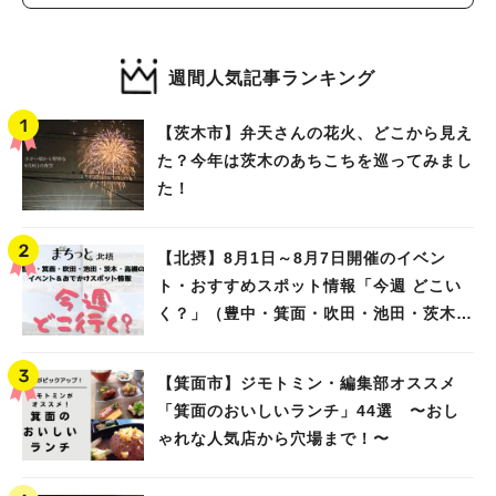
（教えたい／教えて）
週間人気記事ランキング
【茨木市】弁天さんの花火、どこから見え
た？今年は茨木のあちこちを巡ってみまし
た！
【北摂】8月1日～8月7日開催のイベン
ト・おすすめスポット情報「今週 どこい
く？」（豊中・箕面・吹田・池田・茨木・
高槻）
【箕面市】ジモトミン・編集部オススメ
「箕面のおいしいランチ」44選 〜おし
ゃれな人気店から穴場まで！〜