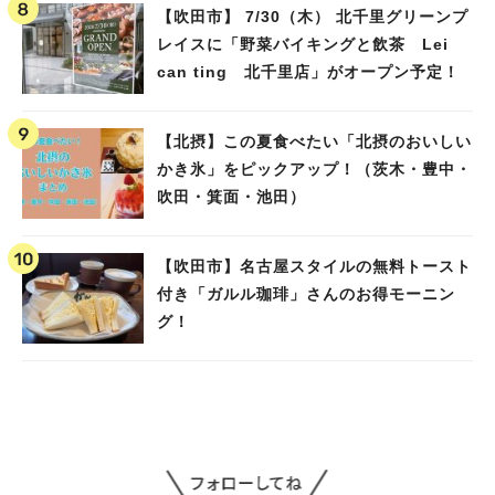
【吹田市】 7/30（木） 北千里グリーンプ
レイスに「野菜バイキングと飲茶 Lei
can ting 北千里店」がオープン予定！
【北摂】この夏食べたい「北摂のおいしい
かき氷」をピックアップ！（茨木・豊中・
吹田・箕面・池田）
【吹田市】名古屋スタイルの無料トースト
付き「ガルル珈琲」さんのお得モーニン
グ！