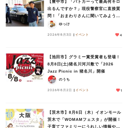
【豊中市】「パトカーって最高何キロ
#あなたはどっち？
出るんですか？」現役警察官に直接質
問！「おまわりさんに聞いてみよう」
に参加しました
ゆっけ
2026年8月3日
イベント
4
【池田市】グラミー賞受賞者も登場！
8月8日(土)猪名川河川敷で「2026
Jazz Picnic in 猪名川」開催
のうち
2026年8月2日
イベント
1
【茨木市】8月6日（木）イオンモール
茨木で「WOMAMフェスタ」が開催！
子育てファミリーにうれしい情報やプ