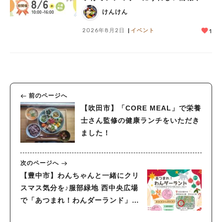
レゼントがいっぱい♪
けんけん
2026年8月2日
イベント
1
前のページへ
【吹田市】「CORE MEAL」で栄養
士さん監修の健康ランチをいただき
ました！
次のページへ
【豊中市】わんちゃんと一緒にクリ
スマス気分を♪服部緑地 西中央広場
で「あつまれ！わんダーランド」12
月21日（土）・22日（日）開催