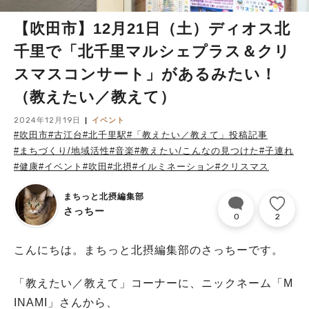
【吹田市】12月21日（土）ディオス北
千里で「北千里マルシェプラス＆クリ
スマスコンサート」があるみたい！
（教えたい／教えて）
2024年12月19日
イベント
#吹田市
#古江台
#北千里駅
#「教えたい／教えて」投稿記事
#まちづくり/地域活性
#音楽
#教えたい/こんなの見つけた
#子連れ
#健康
#イベント
#吹田
#北摂
#イルミネーション
#クリスマス
まちっと北摂編集部
さっちー
0
2
こんにちは。まちっと北摂編集部のさっちーです。
「教えたい／教えて」コーナーに、ニックネーム「M
INAMI」さんから、