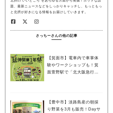
北摂の“いいところ”をあらゆる方面から発掘！ホットな話
題、最新ニュースなどをしっかりキャッチし、もっともっ
と北摂が好きになる情報をお届けしていきます。
さっちーさんの他の記事
【箕面市】電車内で車掌体
験やワークショップも！箕
面萱野駅で「北大阪急行電
鉄 延伸開業１年祭」3月23
日（日）開催
【豊中市】淡路島産の朝採
り野菜を3月も販売！Dayサ