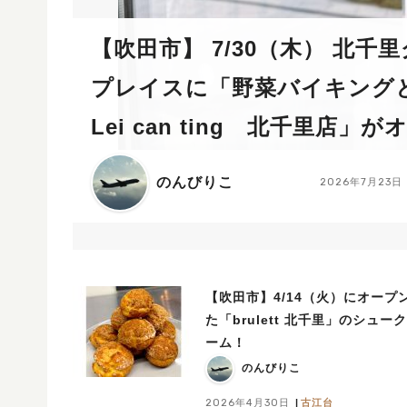
【吹田市】 7/30（木） 北千里グリーン
プレイスに「野菜バイキン
Lei can ting 北千里店」
予定！
のんびりこ
2026年7月23日
【吹田市】4/14（火）にオープ
た「brulett 北千里」のシュー
ーム！
のんびりこ
2026年4月30日
古江台