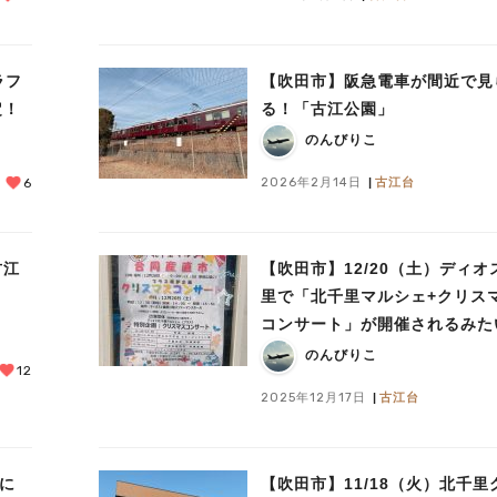
ラフ
【吹田市】阪急電車が間近で見
定！
る！「古江公園」
のんびりこ
2026年2月14日
古江台
6
古江
【吹田市】12/20（土）ディオ
里で「北千里マルシェ+クリス
コンサート」が開催されるみた
のんびりこ
12
2025年12月17日
古江台
駅に
【吹田市】11/18（火）北千里