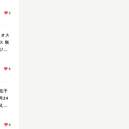
2
ィオス
ス 秋
ジを
4
北千
月24
え
6