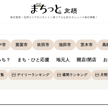
毎日更新！北摂エリアのジモトミン発リアルな街ネタニュース毎日満載！
中市
箕面市
吹田市
池田市
茨木市
高
っち？
まち・ひと応援
地元人
開店/閉店
お
一覧
デイリー
ランキング
週間
ランキング
月間