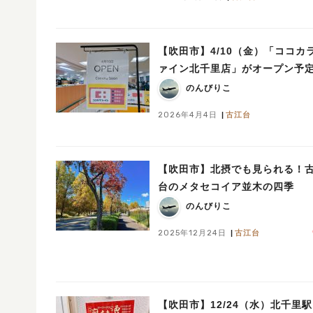
【吹田市】4/10（金）「ココカ
ァイン北千里店」がオープン予
のんびりこ
2026年4月4日
古江台
【吹田市】北摂でも見られる！
台のメタセコイア並木の四季
のんびりこ
2025年12月24日
古江台
【吹田市】12/24（水）北千里