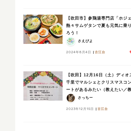
【吹田市】参鶏湯専門店「ホジ
熱々サムゲタンで夏も元気に乗
ろう！
さえぴよ
2024年8月4日
古江台
【吹田】12月16日（土）ディオ
千里でマルシェとクリスマスコ
ートがあるみたい（教えたい／
て）
さっちー
2023年12月15日
古江台