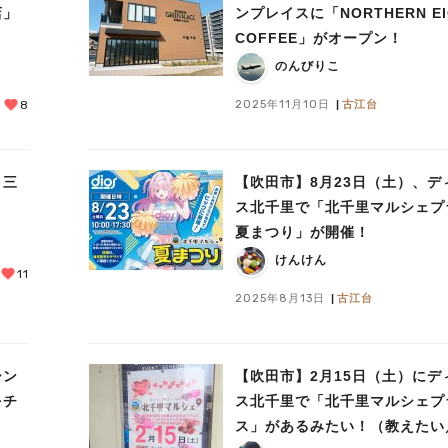
店」
ンプレイスに「NORTHERN EI
COFFEE」がオープン！
のんびりこ
2025年11月10日
古江台
8
！三
【吹田市】8月23日（土）、デ
ス北千里で「北千里マルシェプ
夏まつり」が開催！
けんけん
11
2025年8月13日
古江台
ーン
【吹田市】2月15日（土）にデ
をチ
ス北千里で「北千里マルシェプ
ス」があるみたい！（教えたい