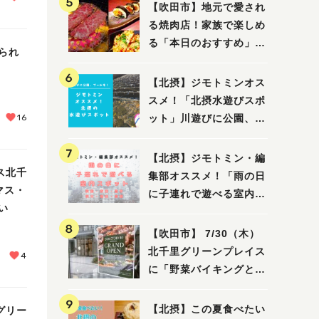
【吹田市】地元で愛され
る焼肉店！家族で楽しめ
る「本日のおすすめ」で
られ
大満足の焼肉時間
【北摂】ジモトミンオス
スメ！「北摂水遊びスポ
16
ット」川遊びに公園、プ
ールも！（豊中・箕面・
吹田・茨木・高槻）
【北摂】ジモトミン・編
ス北千
集部オススメ！「雨の日
マス・
に子連れで遊べる室内ス
い
ポット」まとめ（高槻・
箕面・吹田・豊中・茨
【吹田市】 7/30（木）
木・池田）
北千里グリーンプレイス
4
に「野菜バイキングと飲
茶 Lei can ting 北千
里店」がオープン予定！
【北摂】この夏食べたい
グリー