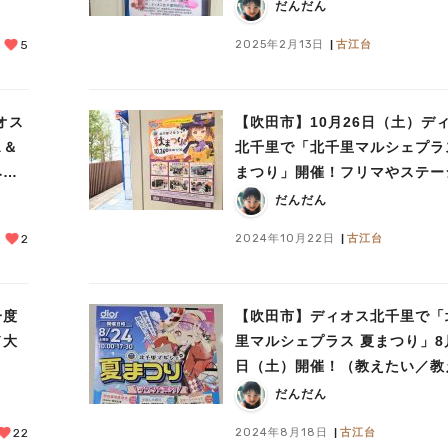
えて）
だんだん
2025年2月13日
古江台
5
オス
【吹田市】10月26日（土）デ
ス＆
北千里で「北千里マルシェプラ
みた
まつり」開催！フリマやステー
楽しもう（教えたい／教えて）
だんだん
2024年10月22日
古江台
2
一度
【吹田市】ディオス北千里で「
ド大
里マルシェプラス 夏まつり」8
日（土）開催！（教えたい／教
て）
だんだん
2024年8月18日
古江台
22