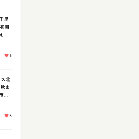
北千里
が初開
えた
6
オス北
 秋ま
市や
え
6