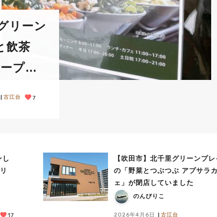
グと飲茶
がオープン
古江台
7
ンし
【吹田市】北千里グリーンプレ
クリ
の「野菜とつぶつぶ アプサラ
ェ」が閉店していました
のんびりこ
2026年4月6日
古江台
17