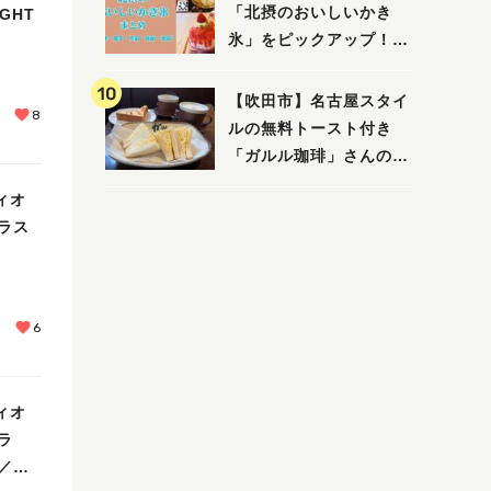
「北摂のおいしいかき
GHT
氷」をピックアップ！
（茨木・豊中・吹田・箕
面・池田）
【吹田市】名古屋スタイ
8
ルの無料トースト付き
「ガルル珈琲」さんのお
得モーニング！
ィオ
ラス
6
ィオ
ラ
／教