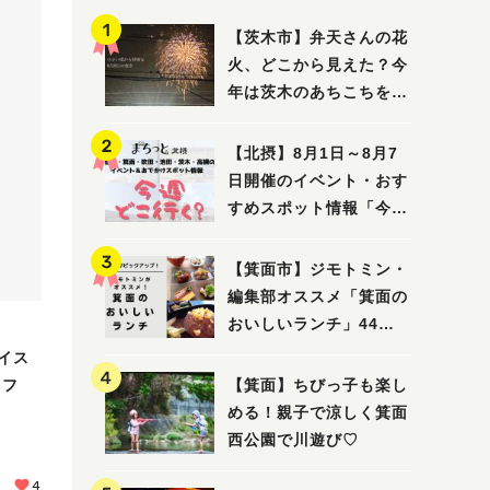
【茨木市】弁天さんの花
火、どこから見えた？今
年は茨木のあちこちを巡
ってみました！
【北摂】8月1日～8月7
日開催のイベント・おす
すめスポット情報「今週
どこいく？」（豊中・箕
面・吹田・池田・茨木・
【箕面市】ジモトミン・
高槻）
編集部オススメ「箕面の
おいしいランチ」44
選 〜おしゃれな人気店
イス
から穴場まで！〜
カフ
【箕面】ちびっ子も楽し
める！親子で涼しく箕面
西公園で川遊び♡
4