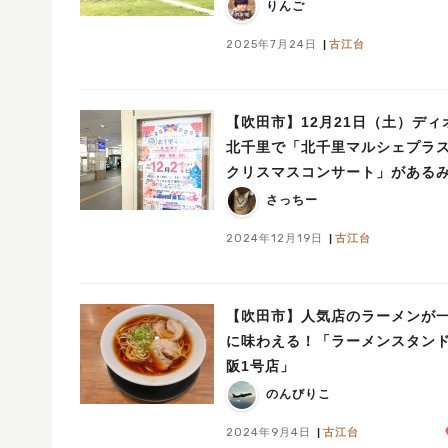
りんご
2025年7月24日
古江台
【吹田市】12月21日（土）ディ
北千里で「北千里マルシェプラ
クリスマスコンサート」がある
い！（教えたい／教えて）
さっちー
2024年12月19日
古江台
【吹田市】人気店のラーメンが
に味わえる！「ラーメンスタン
阪1号店」
のんびりこ
2024年9月4日
古江台