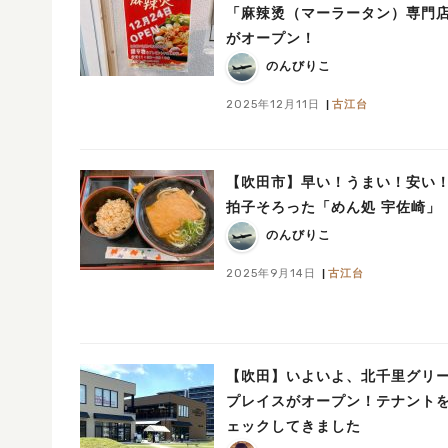
「麻辣烫（マーラータン）専門
がオープン！
のんびりこ
2025年12月11日
古江台
【吹田市】早い！うまい！安い
拍子そろった「めん処 宇佐崎」
のんびりこ
2025年9月14日
古江台
【吹田】いよいよ、北千里グリ
プレイスがオープン！テナント
ェックしてきました