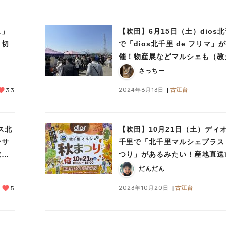
ェ」
【吹田】6月15日（土）dios
り切
で「dios北千里 de フリマ」
催！物産展などマルシェも（教
い／教えて）
さっちー
2024年6月13日
古江台
33
ス北
【吹田】10月21日（土）ディ
ンサ
千里で「北千里マルシェプラス
教え
つり」があるみたい！産地直送
お楽しみ縁日も（教えたい／教
だんだん
て）
2023年10月20日
古江台
5